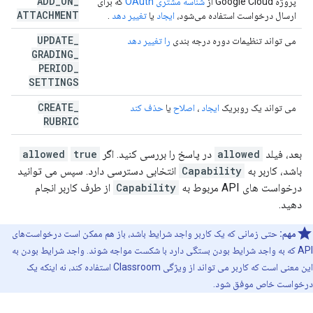
ADD
_
ON
_
پروژه Google Cloud از
شناسه مشتری OAuth
که برای
ATTACHMENT
ارسال درخواست استفاده می‌شود،
ایجاد
یا
تغییر دهد
.
UPDATE
_
می تواند تنظیمات دوره درجه بندی
را تغییر دهد
GRADING
_
PERIOD
_
SETTINGS
CREATE
_
می تواند یک روبریک
ایجاد
،
اصلاح
یا
حذف کند
RUBRIC
بعد، فیلد
allowed
در پاسخ را بررسی کنید. اگر
true
allowed
باشد، کاربر به
Capability
انتخابی دسترسی دارد. سپس می توانید
درخواست های API مربوط به
Capability
از طرف کاربر انجام
دهید.
مهم:
حتی زمانی که یک کاربر واجد شرایط باشد، باز هم ممکن است درخواست‌های
API که به واجد شرایط بودن بستگی دارد با شکست مواجه شوند. واجد شرایط بودن به
این معنی است که کاربر می تواند از ویژگی Classroom استفاده کند، نه اینکه یک
درخواست خاص موفق شود.