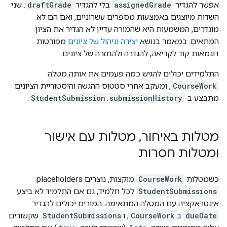
אפשר להגדיר
assignedGrade
בלי להגדיר
draftGrade
. שני
השדות מיוצגים באמצעות מספרים עשרוניים, ואם הם לא
מוגדרים, המשמעות היא שהמורה עדיין לא הגדיר את הציון
המתאים. במאמר בנושא
יצירה וניהול של ציונים
מפורטות
דוגמאות קוד לקריאה, להגדרה ולהחזרה של ציונים.
התלמידים יכולים להגיש כמה פעמים את אותה מטלה
CourseWork
, ומעקב אחרי סטטוס ההגשה והיסטוריית הציונים
מתבצע ב-
StudentSubmission.submissionHistory
.
מטלות באיחור
,
מטלות עם אישור
ומטלות חסרות
כשמטלות
CourseWork
מוקצות, נוצרים placeholders
StudentSubmissions
לכל תלמיד, גם אם התלמיד לא ביצע
אינטראקציה עם המטלה המתאימה. המורים יכולים להגדיר
dueDate
ב
CourseWork
, ו
StudentSubmissions
שקשורים