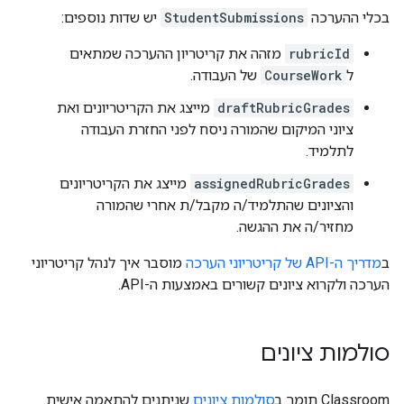
בכלי ההערכה
StudentSubmissions
יש שדות נוספים:
rubricId
מזהה את קריטריון ההערכה שמתאים
ל
CourseWork
של העבודה.
draftRubricGrades
מייצג את הקריטריונים ואת
ציוני המיקום שהמורה ניסח לפני החזרת העבודה
לתלמיד.
assignedRubricGrades
מייצג את הקריטריונים
והציונים שהתלמיד/ה מקבל/ת אחרי שהמורה
מחזיר/ה את ההגשה.
ב
מדריך ה-API של קריטריוני הערכה
מוסבר איך לנהל קריטריוני
הערכה ולקרוא ציונים קשורים באמצעות ה-API.
סולמות ציונים
‫Classroom תומך ב
סולמות ציונים
שניתנים להתאמה אישית.