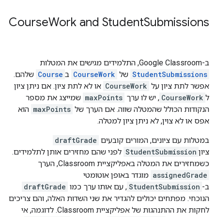
Course
Work and Student
Submissions
ב-Google Classroom, התלמידים מגישים את המטלות
StudentSubmissions
של
CourseWork
ב
Course
שלהם.
אפשר לתת ציון על
CourseWork
או לא לתת ציון. אם ניתן ציון
ל
CourseWork
, יש לו ערך
maxPoints
שמייצג את מספר
הנקודות הכולל שהמטלה שווה. אם הערך של
maxPoints
הוא
אפס או לא צוין, לא ניתן ציון למטלה.
במטלות עם ציונים, המורים קובעים
draftGrade
ציון
StudentSubmission
לפני שהם מחזירים אותן לתלמידים.
כשמחזירים את המטלה באפליקציית Classroom, הערך
assignedGrade
מוגדר באופן אוטומטי
ב-
StudentSubmission
, עם אותו ערך כמו
draftGrade
הנוכחי. מפתחים יכולים להגדיר את שני השדות האלה, והם צריכים
לחקות את ההתנהגות של אפליקציית Classroom. לדוגמה, אי