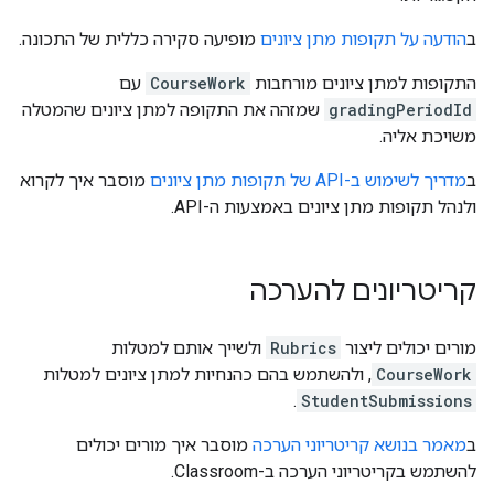
ב
הודעה על תקופות מתן ציונים
מופיעה סקירה כללית של התכונה.
התקופות למתן ציונים מורחבות
CourseWork
עם
gradingPeriodId
שמזהה את התקופה למתן ציונים שהמטלה
משויכת אליה.
ב
מדריך לשימוש ב-API של תקופות מתן ציונים
מוסבר איך לקרוא
ולנהל תקופות מתן ציונים באמצעות ה-API.
קריטריונים להערכה
מורים יכולים ליצור
Rubrics
ולשייך אותם למטלות
CourseWork
, ולהשתמש בהם כהנחיות למתן ציונים למטלות
.
StudentSubmissions
ב
מאמר בנושא קריטריוני הערכה
מוסבר איך מורים יכולים
להשתמש בקריטריוני הערכה ב-Classroom.