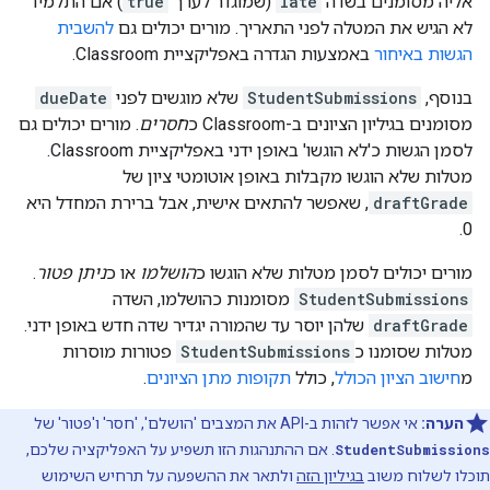
אליה מסומנים בשדה
late
(שמוגדר לערך
true
) אם התלמיד
לא הגיש את המטלה לפני התאריך. מורים יכולים גם
להשבית
הגשות באיחור
באמצעות הגדרה באפליקציית Classroom.
בנוסף,
StudentSubmissions
שלא מוגשים לפני
dueDate
מסומנים בגיליון הציונים ב-Classroom כ
חסרים
. מורים יכולים גם
לסמן הגשות כ'לא הוגשו' באופן ידני באפליקציית Classroom.
מטלות שלא הוגשו מקבלות באופן אוטומטי ציון של
draftGrade
, שאפשר להתאים אישית, אבל ברירת המחדל היא
0.
מורים יכולים לסמן מטלות שלא הוגשו כ
הושלמו
או כ
ניתן פטור
.
StudentSubmissions
מסומנות כהושלמו, השדה
draftGrade
שלהן יוסר עד שהמורה יגדיר שדה חדש באופן ידני.
מטלות שסומנו כ
StudentSubmissions
פטורות מוסרות
מ
חישוב הציון הכולל
, כולל
תקופות מתן הציונים
.
הערה:
אי אפשר לזהות ב-API את המצבים 'הושלם', 'חסר' ו'פטור' של
StudentSubmissions
. אם ההתנהגות הזו תשפיע על האפליקציה שלכם,
תוכלו לשלוח משוב
בגיליון הזה
ולתאר את ההשפעה על תרחיש השימוש