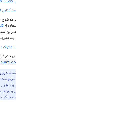
یک کلاینت Cloud Pub/Sub راه‌اندازی کنید
قیمت‌گذاری Cloud Pub/Sub را
یک موضوع Cloud Pub/Sub
استفاده از
ub
، بنابراین ا
مواجه نشوید.
یک اشتراک در Cloud Pub/Sub ایجاد ک
در نهایت، قبل
count.com
توجه:
می‌کنند، بنابراین کاربران نها
پروژه کنسول توسعه‌دهندگان دیگ