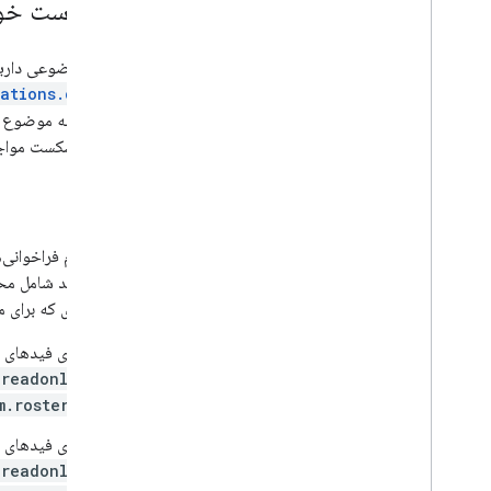
درخواست خود 
وقتی موضوعی دارید که حساب سرویس اعلان‌ها
ations.create()
روش با شکست مواجه م
مجوز
مانند تمام فراخوانی‌های Classroom API، فرا
هویت باید شامل محد
محدوده‌ای که برای م
برای فیدهای 
.readonly
m.rosters
برای فیدهای ت
.readonly