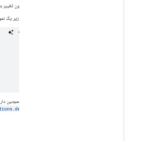
بدون تغییر ب
قطعه کد زیر یک نمون
اعلان‌ها همچنین دا
با
ions.delete()