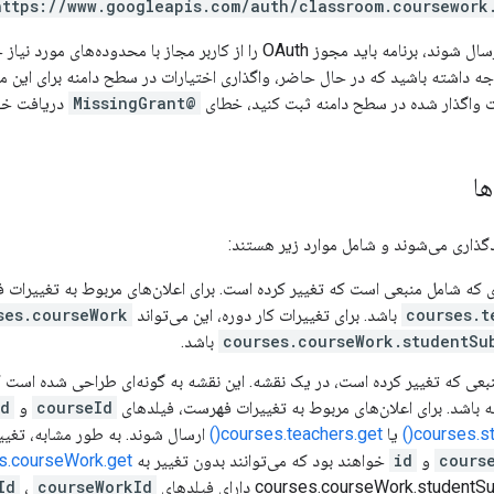
https://www.googleapis.com/auth/classroom.coursework
برای اینکه اعلان‌ها ارسال شوند، برنامه باید مجوز OAuth را از کاربر
 داشته باشید که در حال حاضر، واگذاری اختیارات در سطح دامنه برای این منظ
رات واگذار شده در سطح دامنه ثبت کنید، خطای
@MissingGrant
دریافت خوا
ها
ی که شامل منبعی است که تغییر کرده است. برای اعلان‌های مربوط به تغییرات 
courses.t
باشد. برای تغییرات کار دوره، این می‌تواند
ses.courseWork
courses.courseWork.studentSu
باشد.
بعی که تغییر کرده است، در یک نقشه. این نقشه به گونه‌ای طراحی شده است که
 باشد. برای اعلان‌های مربوط به تغییرات فهرست، فیلدهای
courseId
و
Id
courses.st
یا
courses.teachers.get()
cours
و
id
خواهند بود که می‌توانند بدون تغییر به
.courseWork.get()
courses.courseWork.stud دارای فیلدهای
courseWorkId
،
Id