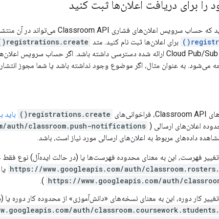
را برای دریافت اعلان‌ها ثبت کنید
ی فشاری Classroom API می‌تواند در آن منتشر شود، می‌توانید با استفاده از متد
registr
برای اعلان‌ها ثبت نام کنید. متد
registrations.create()
می‌تواند به موضوع Cloud Pub/Sub ارائه شده دسترسی داشته باشد. اگر حساب
ی‌شود. به عنوان مثال، اگر موضوع وجود نداشته باشد یا شما مجوز انتشار در
خوانی‌های
registrations.create()
باید 
وده اعلان‌های ارسالی (
m/auth/classroom.push-notifications
شاهده داده‌های مربوط به اعلان‌های ارسالی مورد نیاز است، باشد.
تغییر فهرست، این به معنای محدوده فهرست‌ها یا (در حالت ایده‌آل) نوع فقط 
https://www.googleapis.com/auth/classroom.rosters
یا
).
https://www.googleapis.com/auth/classroo
غییر کار دوره، این به معنای نسخه‌های «دانش‌آموزی» از محدوده کار دوره یا (
ww.googleapis.com/auth/classroom.coursework.students