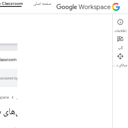
صفحه اصلی
 Classroom
Workspace
Google Classroom
اطلاعات
نمای کلی
راهنما
مرجع
پشتیبانی
گپ
افزونه های Google Classroom اکنون به طور کلی در دسترس توسعه دهندگان هستند! لطفاً برای اطلاعات بیشتر به
میانای برنامه‌سازی کاربردی
نمای کلی
مسیرهای ادغام، مسیرهای ادغام
با گوگل شریک شوید
ویژگی های نقشه راه و پیش نمایش، نقشه راه و
صفحه اصلی
space
ویژگی های پیش نمایش
اعلان‌های فشاری د
شروع به کار
مفاهیم کلیدی
سوار شدن