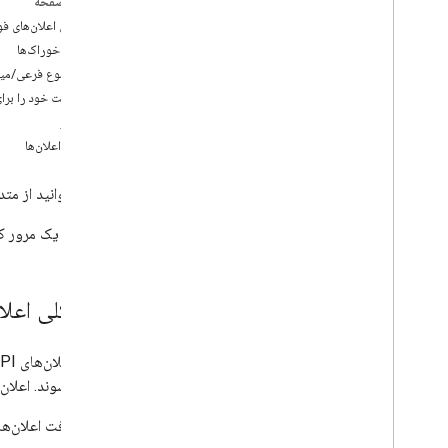
در این صفحه
بهترین شیوه ها
نمای کلی اعلان‌های 
انواع خوراک‌ها
مسیرهای ادغام، مسیرهای ادغام
یک موضوع فرعی/میخا
افزونه های کلاس درس
درخواست خود را برای 
دوره کار
مجوز
دکمه اشتراک‌گذاری کلاس، دکمه اشتراک‌گذاری
دریافت اعلان‌ها
کلاس درس
One
Roster برای سیستم های اطلاعات
شما می‌توانید از م
دانشجویی، One
Roster برای سیستم های
اطلاعات دانشجویی
این مقاله یک مرور ک
Classroom API
دوره های آموزشی
نمای کلی اعل
درس، کار درسی
اهداف یادگیری
نمرات
فهرست و نگهبان، فهرست و نگهبان
اعلان‌ها شوند. اعلا
تغییر حالت، تغییر دولت
برای دریافت اعلان‌ه
اعلان های فشاری