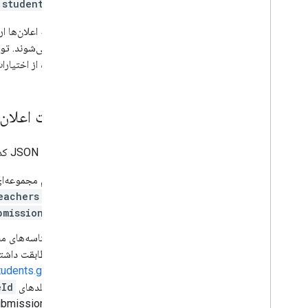
.students
متوقف می‌شوند. توجه
با استفاده از اختیا
دریافت اعلان‌
اعلان‌ها با JSON کدگذاری می‌شوند و شامل موارد زیر هستند:
نام مجموعه‌ا
یا
eachers
bmissions
شناسه‌های من
مطابقت داشته
udents.get()
فیلدهای
eId
entSubmissions