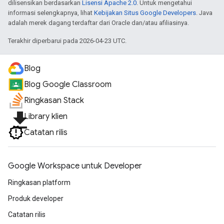
dilisensikan berdasarkan
Lisensi Apache 2.0
. Untuk mengetahui
informasi selengkapnya, lihat
Kebijakan Situs Google Developers
. Java
adalah merek dagang terdaftar dari Oracle dan/atau afiliasinya.
Terakhir diperbarui pada 2026-04-23 UTC.
Blog
Blog Google Classroom
Ringkasan Stack
file_download
Library klien
Catatan rilis
Google Workspace untuk Developer
Ringkasan platform
Produk developer
Catatan rilis