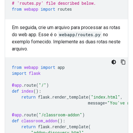
# 'routes.py' file described below.
from
webapp
import
routes
Em seguida, crie um arquivo para processar as rotas
do web app. Esse é o
webapp/routes.py
no
exemplo fornecido. Implemente as duas rotas neste
arquivo.
from
webapp
import
app
import
flask
@app
.
route
(
"/"
)
def
index
():
return
flask
.
render_template
(
"index.html"
,
message
=
"You've re
@app
.
route
(
"/classroom-addon"
)
def
classroom_addon
():
return
flask
.
render_template
(
"addon-discovery.html"
,