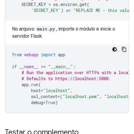
SECRET_KEY
=
os
.
environ
.
get
(
'SECRET_KEY'
)
or
"REPLACE ME - this value 
No arquivo
main.py
, importe o módulo e inicie o
servidor Flask.
from
webapp
import
app
if
__name__
==
"__main__"
:
# Run the application over HTTPs with a locall
# Defaults to https://localhost:5000.
app
.
run
(
host
=
"localhost"
,
ssl_context
=
(
"localhost.pem"
,
"localhost-k
debug
=
True
)
Testar o complemento