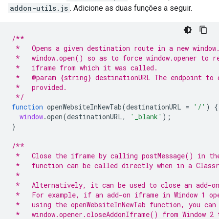
addon-utils.js
. Adicione as duas funções a seguir.
/**
 *   Opens a given destination route in a new window
 *   window.open() so as to force window.opener to r
 *   iframe from which it was called.
 *   @param {string} destinationURL The endpoint to 
 *   provided.
 */
function
openWebsiteInNewTab
(
destinationURL
=
'/'
)
{
window
.
open
(
destinationURL
,
'_blank'
);
}
/**
 *   Close the iframe by calling postMessage() in th
 *   function can be called directly when in a Class
 *
 *   Alternatively, it can be used to close an add-o
 *   For example, if an add-on iframe in Window 1 op
 *   using the openWebsiteInNewTab function, you can
 *   window.opener.closeAddonIframe() from Window 2 