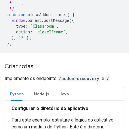
 *   1.
 */
function
closeAddonIframe
()
{
window
.
parent
.
postMessage
({
type
:
'Classroom'
,
action
:
'closeIframe'
,
},
'*'
);
};
Criar rotas
Implemente os endpoints
/addon-discovery
e
/
.
Python
Node.js
Java
Configurar o diretório do aplicativo
Para este exemplo, estruture a lógica do aplicativo
como um módulo do Python. Este é o diretório