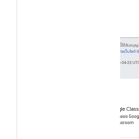
เนื้อหาของหน้าเว็บนี้ได้รับอนุ
รายละเอียดที่
นโยบายเว็บไซต์
อัปเดตล่าสุด 2026-04-23 UT
บล็อก
บล็อก Google Clas
อ่านบล็อกของนักพัฒนาซอฟต์แวร์
อ่านบล็อกของ Goog
Google Workspace
Classroom