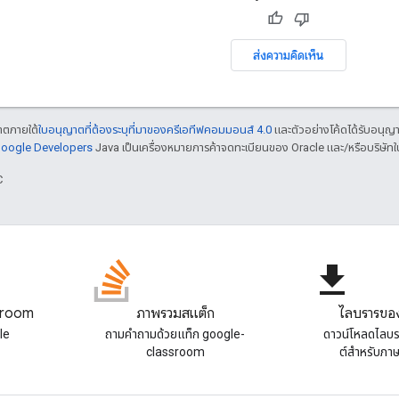
ส่งความคิดเห็น
ญาตภายใต้
ใบอนุญาตที่ต้องระบุที่มาของครีเอทีฟคอมมอนส์ 4.0
และตัวอย่างโค้ดได้รับอนุญ
 Google Developers
Java เป็นเครื่องหมายการค้าจดทะเบียนของ Oracle และ/หรือบริษัทใ
C
file_download
sroom
ภาพรวมสแต็ก
ไลบรารีขอ
le
ถามคําถามด้วยแท็ก google-
ดาวน์โหลดไลบร
classroom
ต์สําหรับภา