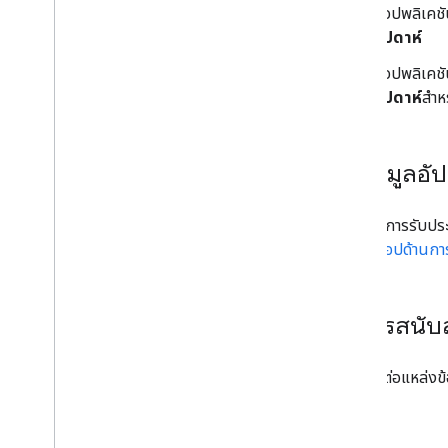
งานของหลักสูตร
แอปพลิเคช
เป้าหมายการเรียนรู้
สัปดาห์
คะแนน
แอปพลิเคช
บัญชีรายชื่อและผู้ปกครอง
สัปดาห์
สำห
การเปลี่ยนแปลงสถานะ
การแก้ปัญหา
รับข้อมูลอั
หากต้องการรับปร
พัฒนาแอปด้านกา
รับการสนับ
โปรดติดต่อแหล่งข