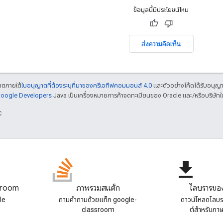
ข้อมูลนี้มีประโยชน์ไหม
ส่งความคิดเห็น
ญาตภายใต้
ใบอนุญาตที่ต้องระบุที่มาของครีเอทีฟคอมมอนส์ 4.0
และตัวอย่างโค้ดได้รับอนุญ
 Google Developers
Java เป็นเครื่องหมายการค้าจดทะเบียนของ Oracle และ/หรือบริษัทใ
C
file_download
sroom
ภาพรวมสแต็ก
ไลบรารีขอ
le
ถามคําถามด้วยแท็ก google-
ดาวน์โหลดไลบร
classroom
ต์สําหรับภา