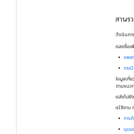
การผสานรวม
คุณต้องดำเนินการ
การลงชื่อเ
แพลต
กรณี
ดูข้อมูลเกี่
ใช้ตามแนวท
การส่งไปย
การใช้งาน 
การค
มุมม