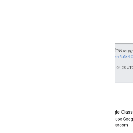
เนื้อหาของหน้าเว็บนี้ได้รับอนุ
รายละเอียดที่
นโยบายเว็บไซต์
อัปเดตล่าสุด 2026-04-23 UT
บล็อก
บล็อก Google Clas
อ่านบล็อกของนักพัฒนาซอฟต์แวร์
อ่านบล็อกของ Goog
Google Workspace
Classroom