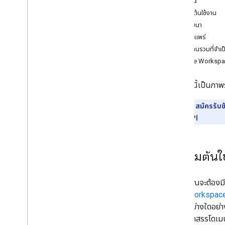
ในหน้านี้
แนวทางปฏิบัติแนะนำ
การเริ่มต้นใช้งาน
การพัฒนา
เส้นทางการผสานรวม
การเผยแพร่
ส่วนเสริมของ Classroom
การผสานรวมที่จำเป
บทนำ
Google Workspa
เริ่มใช้งาน
ภาพรวม
ด้านล่างนี้เป็นภ
เส้นทางสําหรับนักพัฒนาซอฟต์แวร์
เส้นทางของผู้ใช้
**สำคัญ:**
สมัครรับข
เปรียบเทียบกับเครื่องมือ LTI
Classroom API
คู่มือนักพัฒนาซอฟต์แวร์
คำแนะนำแบบทีละขั้น
ข้อกำหนดส่วนเสริม
การเริ่มต้นใ
งานในหลักสูตร
ปุ่มแชร์ Classroom
คุณจะต้องม
One
Roster สำหรับระบบข้อมูลของนักเรียน
Workspace
อย่างใดอย่าง
Classroom API
จัดสรรโดเม
หลักสูตร