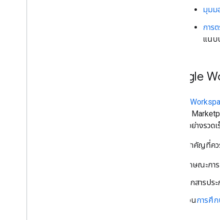
มุมม
การต
แนบป
Google Wo
Google Workspa
บุคคลได้ Market
หมายได้อย่างรวดเร
แนวคิดสำคัญที่ควร
ลักษณะการ
เอกสารประ
ส่วน
การศึก