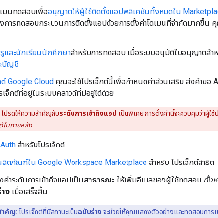
ดเมนทดสอบเพื่อ
อนุญาตให้ผู้ใช้ติดตั้งแอปพลิเคชันทั้งหมดใน Marketpl
งการทดสอบกระบวนการติดตั้งแอปด้วยการตั้งค่าโดเมนที่จำกัดมากขึ้น คุณ
ครูและนักเรียนนักศึกษา
สำหรับการทดสอบ เมื่อระบบอนุมัติใบอนุญาตสำห
ะบัญชี
็กต์ Google Cloud
คุณจะใช้โปรเจ็กต์นี้เพื่อกำหนดค่าส่วนเสริม ส่งคำขอ AP
เจ็กต์ที่อยู่ในระบบคลาวด์ที่มีอยู่ได้ด้วย
โปรดให้ความสำคัญกับ
ระดับการเข้าถึงแอป
เป็นพิเศษ การตั้งค่านี้จะควบคุมว่าผู้ใ
ด้ในภายหลัง
OAuth
สำหรับโปรเจ็กต์
ลผลิตภัณฑ์ใน Google Workspace Marketplace
สำหรับ โปรเจ็กต์สาธิต
้งค่าระดับการเข้าถึงแอปเป็น
สาธารณะ
ให้เพิ่มอีเมลของผู้ใช้ทดสอบ
ทั้ง
่าง
เมื่อเสร็จสิ้น
สำคัญ:
โปรเจ็กต์ที่มีสถานะเป็น
ฉบับร่าง
จะช่วยให้คุณแสดงตัวอย่างและทดสอบการเปลี่ย