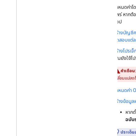
งานของหลักสูตร
กำหนดค่าโ
เป้าหมายการเรียนรู้
แพร่ หากต้อ
คะแนน
แอป
บัญชีรายชื่อและผู้ปกครอง
สร้างบัญชี
การเปลี่ยนแปลงสถานะ
ทดสอบแต่ล
การแก้ปัญหา
สร้างโปรเจ
คุณยังใช้โปร
คำเตือน:
เปลี่ยนแปลงไ
กำหนดค่า 
สร้างข้อมู
หากตั
ฉบับร
ประเด็น