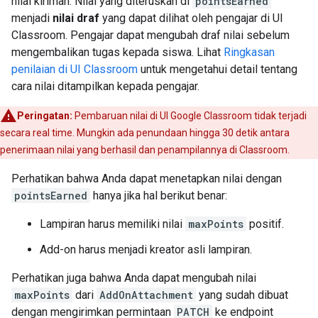
nilai kiriman. Nilai yang diteruskan di
pointsEarned
menjadi
nilai draf
yang dapat dilihat oleh pengajar di UI
Classroom. Pengajar dapat mengubah draf nilai sebelum
mengembalikan tugas kepada siswa. Lihat
Ringkasan
penilaian di UI Classroom
untuk mengetahui detail tentang
cara nilai ditampilkan kepada pengajar.
Peringatan:
Pembaruan nilai di UI Google Classroom tidak terjadi
secara real time. Mungkin ada penundaan hingga 30 detik antara
penerimaan nilai yang berhasil dan penampilannya di Classroom.
Perhatikan bahwa Anda dapat menetapkan nilai dengan
pointsEarned
hanya jika hal berikut benar:
Lampiran harus memiliki nilai
maxPoints
positif.
Add-on harus menjadi kreator asli lampiran.
Perhatikan juga bahwa Anda dapat mengubah nilai
maxPoints
dari
AddOnAttachment
yang sudah dibuat
dengan mengirimkan permintaan
PATCH
ke endpoint