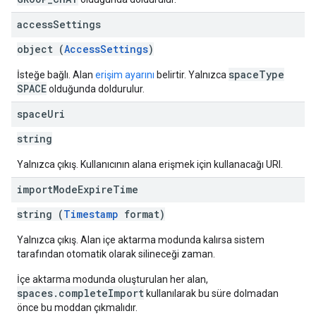
access
Settings
object (
AccessSettings
)
spaceType
İsteğe bağlı. Alan
erişim ayarını
belirtir. Yalnızca
SPACE
olduğunda doldurulur.
space
Uri
string
Yalnızca çıkış. Kullanıcının alana erişmek için kullanacağı URI.
import
Mode
Expire
Time
string (
Timestamp
format)
Yalnızca çıkış. Alan içe aktarma modunda kalırsa sistem
tarafından otomatik olarak silineceği zaman.
İçe aktarma modunda oluşturulan her alan,
spaces.completeImport
kullanılarak bu süre dolmadan
önce bu moddan çıkmalıdır.