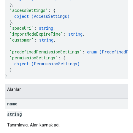
}
,
"accessSettings"
: 
{
object (
AccessSettings
)
}
,
"spaceUri"
: 
string
,
"importModeExpireTime"
: 
string
,
"customer"
: 
string
,
"predefinedPermissionSettings"
: 
enum (
PredefinedPe
"permissionSettings"
: 
{
object (
PermissionSettings
)
}
}
Alanlar
name
string
Tanımlayıcı. Alan kaynak adı.