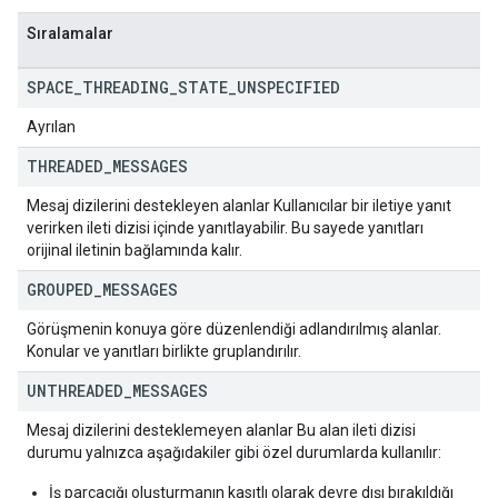
Sıralamalar
SPACE
_
THREADING
_
STATE
_
UNSPECIFIED
Ayrılan
THREADED
_
MESSAGES
Mesaj dizilerini destekleyen alanlar Kullanıcılar bir iletiye yanıt
verirken ileti dizisi içinde yanıtlayabilir. Bu sayede yanıtları
orijinal iletinin bağlamında kalır.
GROUPED
_
MESSAGES
Görüşmenin konuya göre düzenlendiği adlandırılmış alanlar.
Konular ve yanıtları birlikte gruplandırılır.
UNTHREADED
_
MESSAGES
Mesaj dizilerini desteklemeyen alanlar Bu alan ileti dizisi
durumu yalnızca aşağıdakiler gibi özel durumlarda kullanılır:
İş parçacığı oluşturmanın kasıtlı olarak devre dışı bırakıldığı