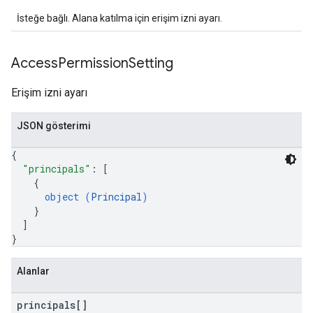
İsteğe bağlı. Alana katılma için erişim izni ayarı.
Access
Permission
Setting
Erişim izni ayarı
JSON gösterimi
{
"principals"
: 
[
{
object (
Principal
)
}
]
}
Alanlar
principals[]