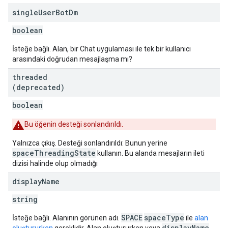
single
User
Bot
Dm
boolean
İsteğe bağlı. Alan, bir Chat uygulaması ile tek bir kullanıcı
arasındaki doğrudan mesajlaşma mı?
threaded
(deprecated)
boolean
Bu öğenin desteği sonlandırıldı.
Yalnızca çıkış. Desteği sonlandırıldı: Bunun yerine
spaceThreadingState
kullanın. Bu alanda mesajların ileti
dizisi halinde olup olmadığı
display
Name
string
SPACE
spaceType
İsteğe bağlı. Alanının görünen adı.
ile
alan
displayName