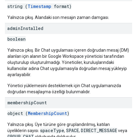
string (
Timestamp
format)
Yalnızca çıkış. Alandaki son mesajın zaman damgası.
admin
Installed
boolean
Yalnızca çıkış. Bir Chat uygulaması içeren doğrudan mesaj (DM)
alanları için alanın bir Google Workspace yöneticisi tarafından
oluşturulup oluşturulmadığı. Yöneticiler, kuruluşlarındaki
kullanıcılar adına Chat uygulamasıyla doğrudan mesaj yükleyip
ayarlayabilir.
Yönetici yüklemesini desteklemek için Chat uygulamanızda
doğrudan mesajlaşma özelliği bulunmalıdır.
membership
Count
object (
MembershipCount
)
Yalnızca çıkış. Üye türüne göre gruplandırılmış, katılan
spaceType
SPACE
DIRECT_MESSAGE
üyeliklerin sayısı.
,
,
veya
GROUP_CHAT
olduğunda doldurulur.