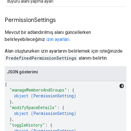
duyuru alanı yapma ayarı.
Permission
Settings
Mevcut bir adlandırılmış alanı güncellerken
belirleyebileceğiniz
izin ayarları
.
Alan oluştururken izin ayarlarını belirlemek için isteğinizde
PredefinedPermissionSettings
alanını belirtin.
JSON gösterimi
{
"manageMembersAndGroups"
: 
{
object (
PermissionSetting
)
}
,
"modifySpaceDetails"
: 
{
object (
PermissionSetting
)
}
,
"toggleHistory"
: 
{
object (
PermissionSetting
)