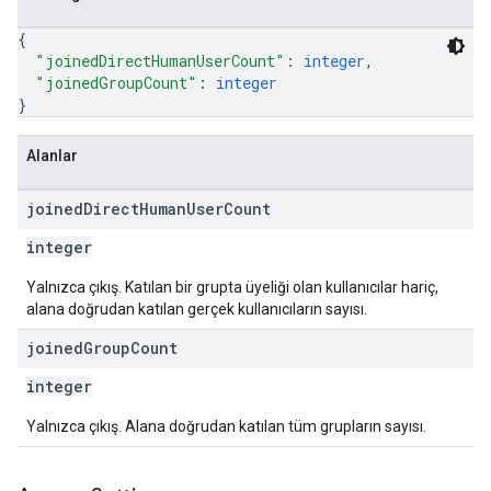
{
"joinedDirectHumanUserCount"
: 
integer
,
"joinedGroupCount"
: 
integer
}
Alanlar
joined
Direct
Human
User
Count
integer
Yalnızca çıkış. Katılan bir grupta üyeliği olan kullanıcılar hariç,
alana doğrudan katılan gerçek kullanıcıların sayısı.
joined
Group
Count
integer
Yalnızca çıkış. Alana doğrudan katılan tüm grupların sayısı.