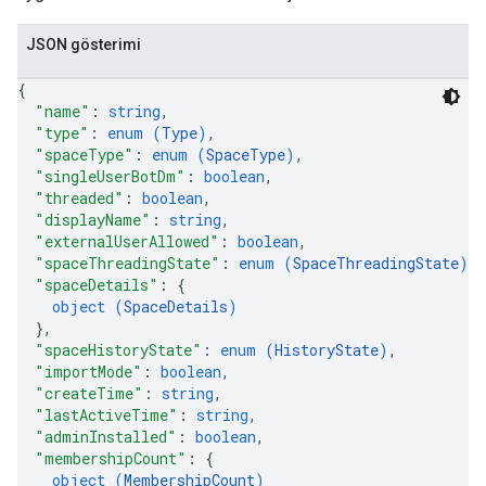
JSON gösterimi
{
"name"
: 
string
,
"type"
: 
enum (
Type
)
,
"spaceType"
: 
enum (
SpaceType
)
,
"singleUserBotDm"
: 
boolean
,
"threaded"
: 
boolean
,
"displayName"
: 
string
,
"externalUserAllowed"
: 
boolean
,
"spaceThreadingState"
: 
enum (
SpaceThreadingState
)
,
"spaceDetails"
: 
{
object (
SpaceDetails
)
}
,
"spaceHistoryState"
: 
enum (
HistoryState
)
,
"importMode"
: 
boolean
,
"createTime"
: 
string
,
"lastActiveTime"
: 
string
,
"adminInstalled"
: 
boolean
,
"membershipCount"
: 
{
object (
MembershipCount
)