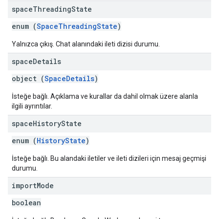
space
Threading
State
enum (
SpaceThreadingState
)
Yalnızca çıkış. Chat alanındaki ileti dizisi durumu.
space
Details
object (
SpaceDetails
)
İsteğe bağlı. Açıklama ve kurallar da dahil olmak üzere alanla
ilgili ayrıntılar.
space
History
State
enum (
HistoryState
)
İsteğe bağlı. Bu alandaki iletiler ve ileti dizileri için mesaj geçmişi
durumu.
import
Mode
boolean