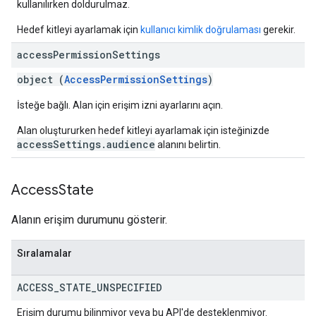
kullanılırken doldurulmaz.
Hedef kitleyi ayarlamak için
kullanıcı kimlik doğrulaması
gerekir.
access
Permission
Settings
object (
AccessPermissionSettings
)
İsteğe bağlı. Alan için erişim izni ayarlarını açın.
Alan oluştururken hedef kitleyi ayarlamak için isteğinizde
accessSettings.audience
alanını belirtin.
Access
State
Alanın erişim durumunu gösterir.
Sıralamalar
ACCESS
_
STATE
_
UNSPECIFIED
Erişim durumu bilinmiyor veya bu API'de desteklenmiyor.