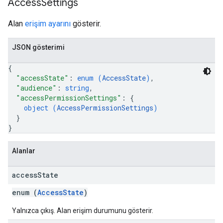
Access
Settings
Alan
erişim ayarını
gösterir.
JSON gösterimi
{
"accessState"
: 
enum (
AccessState
)
,
"audience"
: 
string
,
"accessPermissionSettings"
: 
{
object (
AccessPermissionSettings
)
}
}
Alanlar
access
State
enum (
AccessState
)
Yalnızca çıkış. Alan erişim durumunu gösterir.