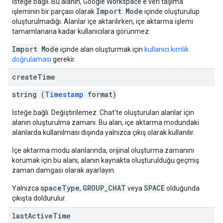
İsteğe bağlı. Bu alanın, Google Workspace'e veri taşıma
Import Mode
işleminin bir parçası olarak
içinde oluşturulup
oluşturulmadığı. Alanlar içe aktarılırken, içe aktarma işlemi
tamamlanana kadar kullanıcılara görünmez.
Import Mode
içinde alan oluşturmak için
kullanıcı kimlik
doğrulaması
gerekir.
create
Time
string (
Timestamp
format)
İsteğe bağlı. Değiştirilemez. Chat'te oluşturulan alanlar için
alanın oluşturulma zamanı. Bu alan, içe aktarma modundaki
alanlarda kullanılması dışında yalnızca çıkış olarak kullanılır.
İçe aktarma modu alanlarında, orijinal oluşturma zamanını
korumak için bu alanı, alanın kaynakta oluşturulduğu geçmiş
zaman damgası olarak ayarlayın.
spaceType
GROUP_CHAT
SPACE
Yalnızca
,
veya
olduğunda
çıkışta doldurulur.
last
Active
Time