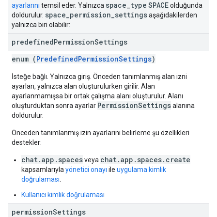
space
_
type
SPACE
ayarlarını
temsil eder. Yalnızca
olduğunda
space
_
permission
_
settings
doldurulur.
aşağıdakilerden
yalnızca biri olabilir:
predefined
Permission
Settings
enum (
PredefinedPermissionSettings
)
İsteğe bağlı. Yalnızca giriş. Önceden tanımlanmış alan izni
ayarları, yalnızca alan oluşturulurken girilir. Alan
ayarlanmamışsa bir ortak çalışma alanı oluşturulur. Alanı
PermissionSettings
oluşturduktan sonra ayarlar
alanına
doldurulur.
Önceden tanımlanmış izin ayarlarını belirleme şu özellikleri
destekler:
chat.app.spaces
chat.app.spaces.create
veya
kapsamlarıyla
yönetici onayı
ile
uygulama kimlik
doğrulaması
.
Kullanıcı kimlik doğrulaması
permission
Settings