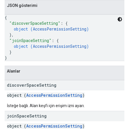
JSON gösterimi
{
"discoverSpaceSetting"
: 
{
object (
AccessPermissionSetting
)
}
,
"joinSpaceSetting"
: 
{
object (
AccessPermissionSetting
)
}
}
Alanlar
discover
Space
Setting
object (
AccessPermissionSetting
)
İsteğe bağlı. Alan keşfi için erişim izni ayarı.
join
Space
Setting
object (
AccessPermissionSetting
)