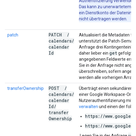
Authentifizierung verwenden, 
Das kann zu unerwartetem Ve
ein Dienstkonto der Dateninha
nicht übertragen werden.
PATCH
/
patch
Aktualisiert die Metadaten fü
calendars
/
unterstützt die Patch-Semanti
calendar
Anfrage drei Kontingenteinhe
Id
get
daher lieber ein
gefolgt 
angegebenen Feldwerte ersetz
Sie in der Anfrage nicht ange
überschreiben, sofern angeg
werden alle vorherigen Array
POST
/
transferOwnership
Überträgt einen sekundären K
calendars
/
einer Google Workspace-Organi
calendar
Nutzerauthentifizierung mit 
Id
/
verwalten
und einen der folg
transfer
https://www.googleap
Ownership
https://www.googleap
use
Legen Sie in der Anfrage