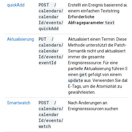
POST
/
quickAdd
Erstellt ein Ereignis basierend auf
calendars
/
einem einfachen Textstring.
calendar
Erforderliche
Id
/
events
/
text
Abfrageparameter
:
quick
Add
PUT
/
Aktualisierung
Aktualisiert einen Termin. Diese
calendars
/
Methode unterstützt die Patch-
calendar
Semantik nicht und aktualisiert
Id
/
events
/
immer die gesamte
event
Id
Ereignisressource. Für eine
partielle Aktualisierung führen Sie
get
einen
gefolgt von einem
update
aus. Verwenden Sie dabei
E-Tags, um die Atomizität zu
gewährleisten.
POST
/
Smartwatch
Nach Änderungen an
calendars
/
Ereignisressourcen suchen
calendar
Id
/
events
/
watch