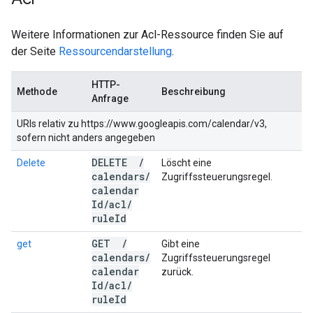
Weitere Informationen zur Acl-Ressource finden Sie auf
der Seite
Ressourcendarstellung
.
HTTP-
Methode
Beschreibung
Anfrage
URIs relativ zu https://www.googleapis.com/calendar/v3,
sofern nicht anders angegeben
DELETE
/
Delete
Löscht eine
calendars
/
Zugriffssteuerungsregel.
calendar
Id
/
acl
/
rule
Id
GET
/
get
Gibt eine
calendars
/
Zugriffssteuerungsregel
calendar
zurück.
Id
/
acl
/
rule
Id