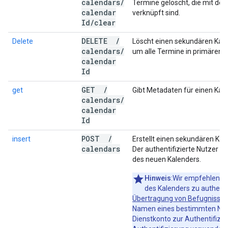
calendars
/
Termine gelöscht, die mit de
calendar
verknüpft sind.
Id
/
clear
DELETE
/
Delete
Löscht einen sekundären Kale
calendars
/
um alle Termine in primären 
calendar
Id
GET
/
get
Gibt Metadaten für einen Kal
calendars
/
calendar
Id
POST
/
insert
Erstellt einen sekundären Kal
calendars
Der authentifizierte Nutzer f
des neuen Kalenders.
Hinweis
:Wir empfehlen, s
des Kalenders zu authenti
Übertragung von Befugnisse
Namen eines bestimmten Nutz
Dienstkonto zur Authentifizie