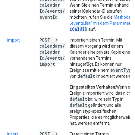
calendar
Wenn Sie einen Termin anhand
Id
/
events
/
seiner iCalendar-ID abrufen
event
Id
möchten, rufen Sie die
Methode
„events.list“ mit dem Parameter
iCalUID
auf.
POST
/
import
Importiert einen Termin. Mit
calendars
/
diesem Vorgang wird einem
calendar
Kalender eine private Kopie eines
Id
/
events
/
vorhandenen Termins
import
hinzugefügt. Es können nur
event
Type
Ereignisse mit einem
default
von
importiert werden.
Eingestelltes Verhalten
:Wenn ein
Ereignis importiert wird, das nicht
default
ist, wird sein Typ in
default
geändert und alle
ereignistyp-spezifischen
Properties, die es möglicherweise
hat, werden entfernt.
POST
/
insert
Erstellt einen Termin.