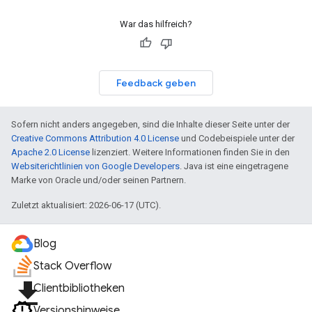
War das hilfreich?
Feedback geben
Sofern nicht anders angegeben, sind die Inhalte dieser Seite unter der
Creative Commons Attribution 4.0 License
und Codebeispiele unter der
Apache 2.0 License
lizenziert. Weitere Informationen finden Sie in den
Websiterichtlinien von Google Developers
. Java ist eine eingetragene
Marke von Oracle und/oder seinen Partnern.
Zuletzt aktualisiert: 2026-06-17 (UTC).
Blog
Stack Overflow
file_download
Clientbibliotheken
Versionshinweise