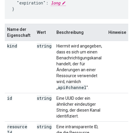
  "expiration": 
long
}
Name der
Wert
Beschreibung
Hinweise
Eigenschaft
kind
string
Hiermit wird angegeben,
dass es sich um einen
Benachrichtigungskanal
handelt, der für
Änderungen an einer
Ressource verwendet
wird, nämlich
api#channel
„
“.
id
string
Eine UUID oder ein
ähnlicher eindeutiger
String, der diesen Kanal
identifiziert.
resource
string
Eine intransparente ID,
Id
die die Ressource