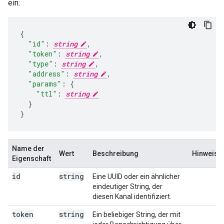
ein:
"id"
:
string
,
"token"
:
string
,
"type"
:
string
,
"address"
:
string
,
"params"
:
"ttl"
:
string
}

}
Name der
Wert
Beschreibung
Hinweise
Eigenschaft
id
string
Eine UUID oder ein ähnlicher
eindeutiger String, der
diesen Kanal identifiziert.
token
string
Ein beliebiger String, der mit