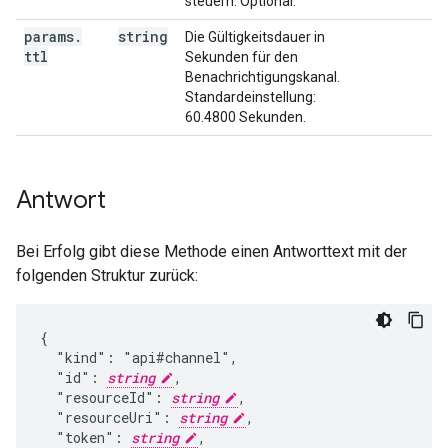
steuern. Optional.
params
.
string
Die Gültigkeitsdauer in
ttl
Sekunden für den
Benachrichtigungskanal.
Standardeinstellung:
60.4800 Sekunden.
Antwort
Bei Erfolg gibt diese Methode einen Antworttext mit der
folgenden Struktur zurück:
{

  "kind": "api#channel",

  "id": 
string
,

  "resourceId": 
string
,

  "resourceUri": 
string
,

  "token": 
string
,
