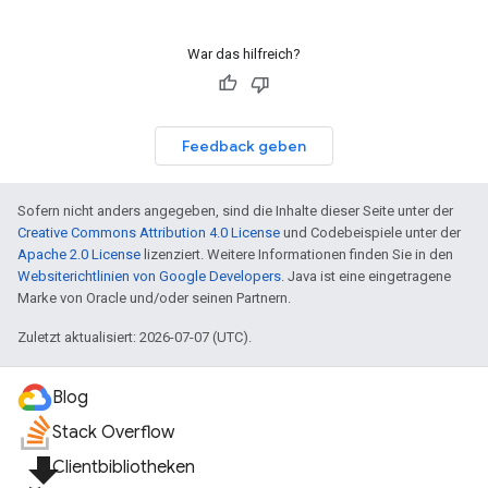
War das hilfreich?
Feedback geben
Sofern nicht anders angegeben, sind die Inhalte dieser Seite unter der
Creative Commons Attribution 4.0 License
und Codebeispiele unter der
Apache 2.0 License
lizenziert. Weitere Informationen finden Sie in den
Websiterichtlinien von Google Developers
. Java ist eine eingetragene
Marke von Oracle und/oder seinen Partnern.
Zuletzt aktualisiert: 2026-07-07 (UTC).
Blog
Stack Overflow
file_download
Clientbibliotheken