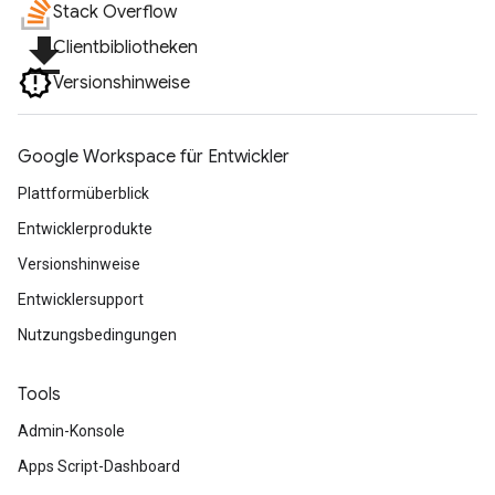
Stack Overflow
file_download
Clientbibliotheken
Versionshinweise
Google Workspace für Entwickler
Plattformüberblick
Entwicklerprodukte
Versionshinweise
Entwicklersupport
Nutzungsbedingungen
Tools
Admin-Konsole
Apps Script-Dashboard