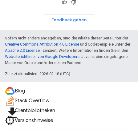
Feedback geben
Sofern nicht anders angegeben, sind die Inhalte dieser Seite unter der
Creative Commons Attribution 4.0 License
und Codebeispiele unter der
Apache 2.0 License
lizenziert. Weitere Informationen finden Sie in den
Websiterichtlinien von Google Developers
. Java ist eine eingetragene
Marke von Oracle und/oder seinen Partnern.
Zuletzt aktualisiert: 2026-02-18 (UTC).
Blog
Stack Overflow
file_download
Clientbibliotheken
Versionshinweise