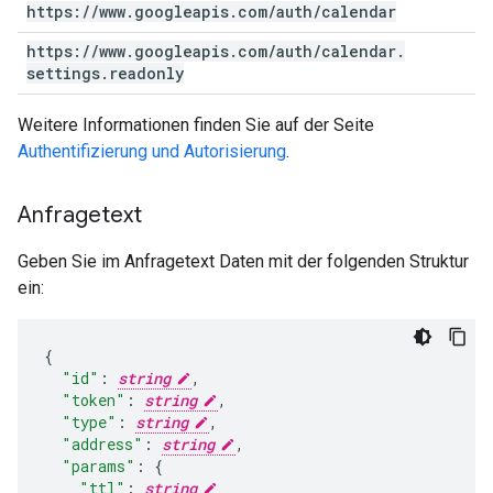
https:
/
/
www
.
googleapis
.
com
/
auth
/
calendar
https:
/
/
www
.
googleapis
.
com
/
auth
/
calendar
.
settings
.
readonly
Weitere Informationen finden Sie auf der Seite
Authentifizierung und Autorisierung
.
Anfragetext
Geben Sie im Anfragetext Daten mit der folgenden Struktur
ein:
"id"
:
string
,
"token"
:
string
,
"type"
:
string
,
"address"
:
string
,
"params"
:
"ttl"
:
string