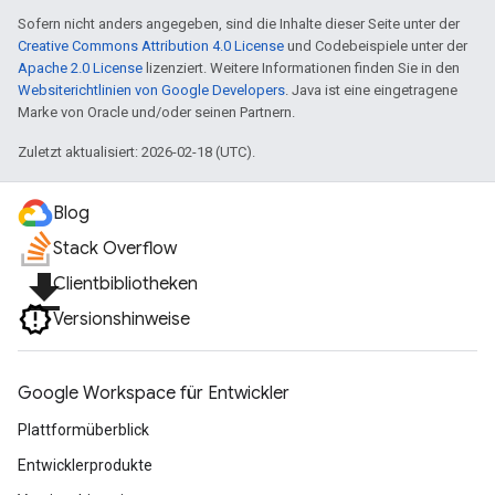
Sofern nicht anders angegeben, sind die Inhalte dieser Seite unter der
Creative Commons Attribution 4.0 License
und Codebeispiele unter der
Apache 2.0 License
lizenziert. Weitere Informationen finden Sie in den
Websiterichtlinien von Google Developers
. Java ist eine eingetragene
Marke von Oracle und/oder seinen Partnern.
Zuletzt aktualisiert: 2026-02-18 (UTC).
Blog
Stack Overflow
file_download
Clientbibliotheken
Versionshinweise
Google Workspace für Entwickler
Plattformüberblick
Entwicklerprodukte