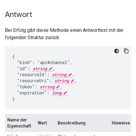
Antwort
Bei Erfolg gibt diese Methode einen Antworttext mit der
folgenden Struktur zurück:
{

  "kind": "api#channel",

  "id": 
string
,

  "resourceId": 
string
,

  "resourceUri": 
string
,

  "token": 
string
,

  "expiration": 
long
}
Name der
Wert
Beschreibung
Hinweise
Eigenschaft