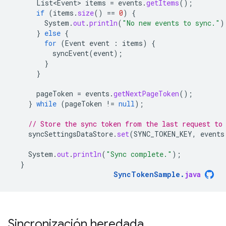
List<Event>
items
=
events
.
getItems
();
if
(
items
.
size
()
==
0
)
{
System
.
out
.
println
(
"No new events to sync."
)
}
else
{
for
(
Event
event
:
items
)
{
syncEvent
(
event
);
}
}
pageToken
=
events
.
getNextPageToken
();
}
while
(
pageToken
!=
null
);
// Store the sync token from the last request to
syncSettingsDataStore
.
set
(
SYNC_TOKEN_KEY
,
events
System
.
out
.
println
(
"Sync complete."
);
}
SyncTokenSample
.
java
Sincronización heredada