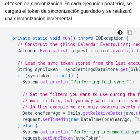
el token de sincronización. En cada ejecución posterior, se
cargará el token de sincronización guardado y se realizará
una sincronización incremental.
private
static
void
run
()
throws
IOException
{
// Construct the {@link Calendar.Events.List} re
Calendar
.
Events
.
List
request
=
client
.
events
().
l
// Load the sync token stored from the last exec
String
syncToken
=
syncSettingsDataStore
.
get
(
SYN
if
(
syncToken
==
null
)
{
System
.
out
.
println
(
"Performing full sync."
);
// Set the filters you want to use during the 
// most filters, but you may want to limit you
// In this example we are only syncing events 
Date
oneYearAgo
=
Utils
.
getRelativeDate
(
java
.
u
request
.
setTimeMin
(
new
DateTime
(
oneYearAgo
,
Ti
}
else
{
System
.
out
.
println
(
"Performing incremental syn
request
.
setSyncToken
(
syncToken
);