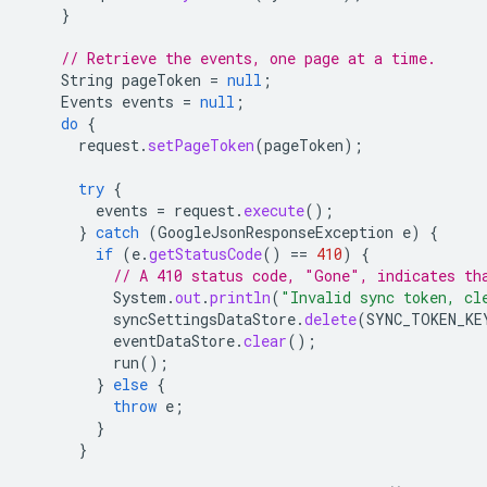
}
// Retrieve the events, one page at a time.
String
pageToken
=
null
;
Events
events
=
null
;
do
{
request
.
setPageToken
(
pageToken
);
try
{
events
=
request
.
execute
();
}
catch
(
GoogleJsonResponseException
e
)
{
if
(
e
.
getStatusCode
()
==
410
)
{
// A 410 status code, "Gone", indicates th
System
.
out
.
println
(
"Invalid sync token, cl
syncSettingsDataStore
.
delete
(
SYNC_TOKEN_KE
eventDataStore
.
clear
();
run
();
}
else
{
throw
e
;
}
}