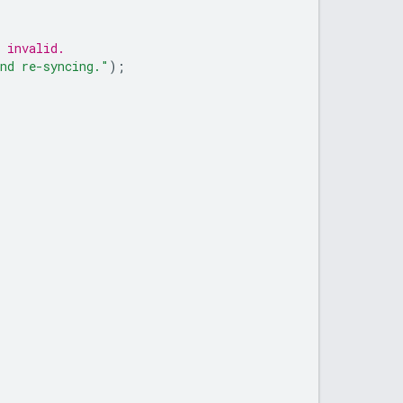
 invalid.
and re-syncing."
);