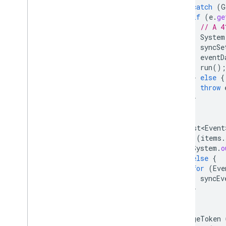
}
catch
(
G
if
(
e
.
ge
// A 4
System
syncSe
eventD
run
();
}
else
{
throw
}
}
List<Event
if
(
items
.
System
.
o
}
else
{
for
(
Eve
syncEv
}
}
pageToken