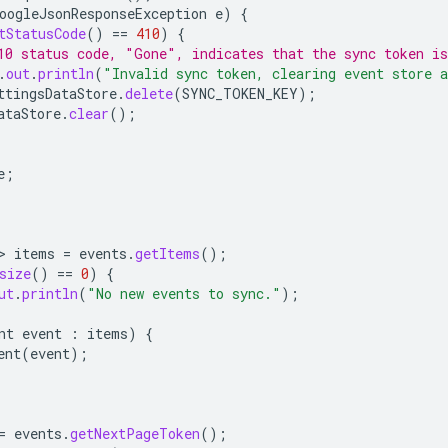
oogleJsonResponseException
e
)
{
tStatusCode
()
==
410
)
{
10 status code, "Gone", indicates that the sync token is
.
out
.
println
(
"Invalid sync token, clearing event store 
ttingsDataStore
.
delete
(
SYNC_TOKEN_KEY
);
ataStore
.
clear
();
e
;
>
items
=
events
.
getItems
();
size
()
==
0
)
{
ut
.
println
(
"No new events to sync."
);
nt
event
:
items
)
{
ent
(
event
);
=
events
.
getNextPageToken
();