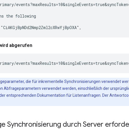
rimary/events?maxResults=10&singleEvents=true&syncToken=
ns the following

wird abgerufen
geparameter, die für inkrementelle Synchronisierungen verwendet werde
von Abfrageparametern verwendet werden, einschließlich der ursprüngli
der entsprechenden Dokumentation für Listenanfragen. Der Antwortcod
ge Synchronisierung durch Server erforde