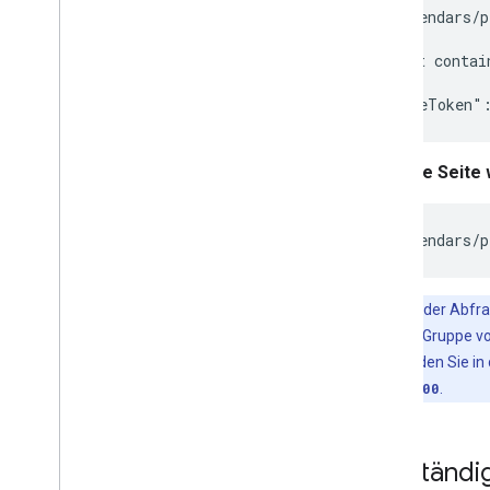
GET /calendars/p
// Result contai
Nächste Seite 
Die Menge der Abfra
sollte dieselbe Gruppe 
Sammlung finden Sie in 
enthalten, ist
400
.
Vollständi