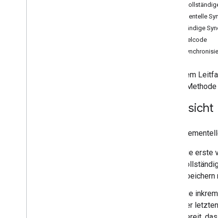
Informationen zur Calendar API
Erste vollständi
Calendar API verwenden
Inkrementelle Sy
Ereignisse erstellen
Vollständige Syn
Wiederkehrende Termine
Beispielcode
Ereignistypen
Alte Synchronisi
Termine zu Fokuszeit
,
Abwesenheit
und Arbeitsort verwalten
In diesem Leitf
Labels
dieser Methode 
Ressourcen synchronisieren
Push-Benachrichtigungen erhalten
Übersicht
Versionierte Ressourcen abrufen
Erweiterte Properties
Die inkrementel
Pagination
Batchanfragen
Die erste 
Leistung optimieren
vollständi
API-Fehler verarbeiten
speichern
Fehler beheben
Die inkrem
der letzte
Cal
DAV API
bereit, da