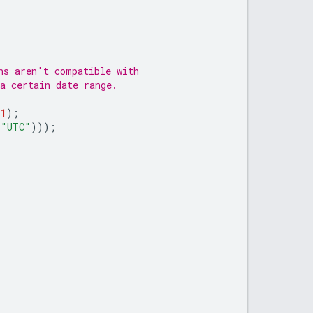
ns aren't compatible with
a certain date range.
-
1
);
(
"UTC"
)));