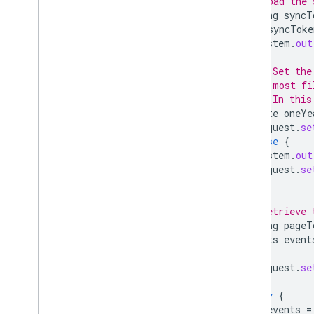
// Load the 
String
syncT
if
(
syncToke
System
.
out
// Set the
// most fi
// In this
Date
oneYe
request
.
se
}
else
{
System
.
out
request
.
se
}
// Retrieve 
String
pageT
Events
event
do
{
request
.
se
try
{
events
=