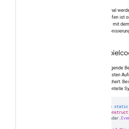
Manchmal werden
abgelaufen ist o
Anfrage mit de
Synchronisierun
Beispielc
Das folgende Be
Beim ersten Auf
gespeichert. Be
inkrementelle Sy
private
static
// Construct
Calendar
.
Eve