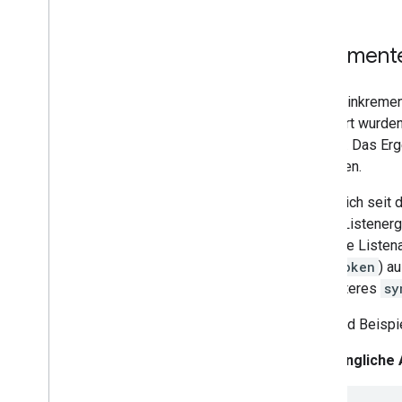
Inkremente
Mit der inkremen
geändert wurden
senden. Das Erge
entfernen.
Wenn sich seit 
Sie im Listener
dieselbe Listen
syncToken
) a
ein weiteres
sy
Hier sind Beispi
Ursprüngliche