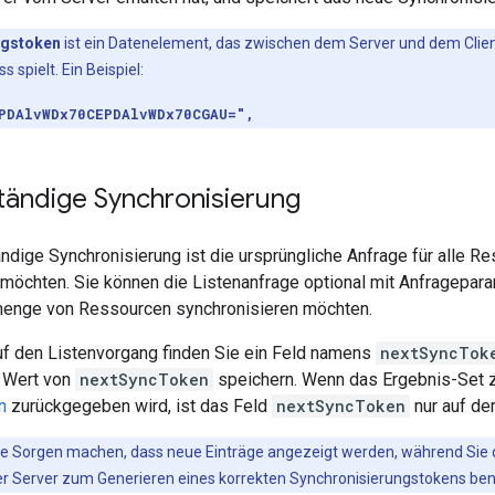
ngstoken
ist ein Datenelement, das zwischen dem Server und dem Client
spielt. Ein Beispiel:
PDAlvWDx70CEPDAlvWDx70CGAU=",
ständige Synchronisierung
ändige Synchronisierung ist die ursprüngliche Anfrage für alle 
 möchten. Sie können die Listenanfrage optional mit Anfragepara
enge von Ressourcen synchronisieren möchten.
auf den Listenvorgang finden Sie ein Feld namens
nextSyncTok
 Wert von
nextSyncToken
speichern. Wenn das Ergebnis-Set z
n
zurückgegeben wird, ist das Feld
nextSyncToken
nur auf der
ne Sorgen machen, dass neue Einträge angezeigt werden, während Sie di
er Server zum Generieren eines korrekten Synchronisierungstokens benöt