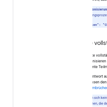
Übersicht
Ein
Synchronisieru
Erweitern und automatisieren
Synchronisierungsprozess 
Add-ons
Apps Script
"nextSyncToken": "C
Erste voll
Die erste vollst
synchronisieren
bestimmte Teilm
In der Antwort 
Sie müssen den
Seitenumbrüche
Sie müssen sich kei
Die Informationen, die d