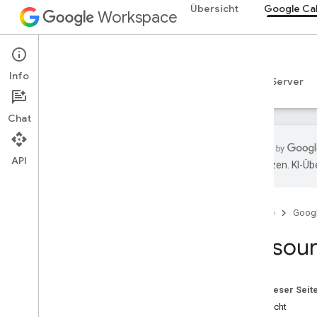
Übersicht
Google Ca
Workspace
Google Calendar
Info
Übersicht
Leitfäden
Referenzen
MCP-Server
Chat
API
übersetzen. KI-Üb
Los gehts
Calendar API
Startseite
Goog
Einstieg in Google Workspace
OAuth-Zustimmung konfigurieren
Ressour
Bereiche auswählen
Calendar API
Auf dieser Seit
Kurzanleitungen
Übersicht