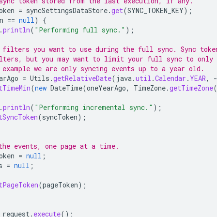
sync token stored from the last execution, if any.
oken
=
syncSettingsDataStore
.
get
(
SYNC_TOKEN_KEY
);
n
==
null
)
{
.
println
(
"Performing full sync."
);
 filters you want to use during the full sync. Sync toke
lters, but you may want to limit your full sync to only 
 example we are only syncing events up to a year old.
arAgo
=
Utils
.
getRelativeDate
(
java
.
util
.
Calendar
.
YEAR
,
tTimeMin
(
new
DateTime
(
oneYearAgo
,
TimeZone
.
getTimeZone
.
println
(
"Performing incremental sync."
);
tSyncToken
(
syncToken
);
the events, one page at a time.
oken
=
null
;
s
=
null
;
tPageToken
(
pageToken
);
request
.
execute
();