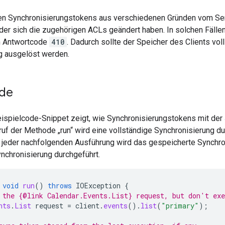
 Synchronisierungstokens aus verschiedenen Gründen vom Serve
der sich die zugehörigen ACLs geändert haben. In solchen Fällen
m Antwortcode
410
. Dadurch sollte der Speicher des Clients vol
g ausgelöst werden.
ode
ispielcode-Snippet zeigt, wie Synchronisierungstokens mit der
ruf der Methode „run“ wird eine vollständige Synchronisierung d
i jeder nachfolgenden Ausführung wird das gespeicherte Synchr
nchronisierung durchgeführt.
void
run
()
throws
IOException
{
 the {@link Calendar.Events.List} request, but don't exe
nts
.
List
request
=
client
.
events
().
list
(
"primary"
);