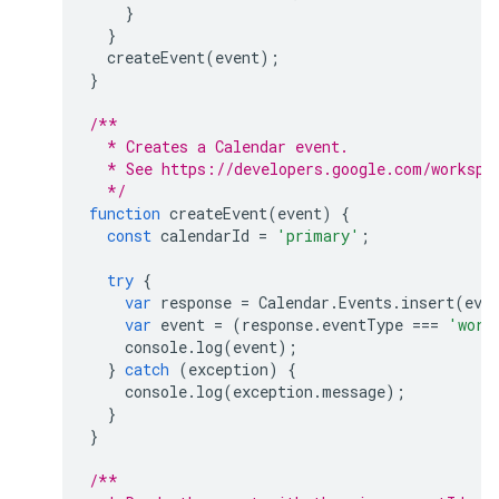
}
}
createEvent
(
event
);
}
/**
  * Creates a Calendar event.
  * See https://developers.google.com/workspa
  */
function
createEvent
(
event
)
{
const
calendarId
=
'primary'
;
try
{
var
response
=
Calendar
.
Events
.
insert
(
eve
var
event
=
(
response
.
eventType
===
'work
console
.
log
(
event
);
}
catch
(
exception
)
{
console
.
log
(
exception
.
message
);
}
}
/**