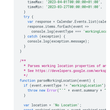
timeMax
:
'2023-04-01T00:00:00+01:00'
,
timeMin
:
'2023-03-27T00:00:00+01:00'
,
}
try
{
var
response
=
Calendar
.
Events
.
list
(
calen
response
.
items
.
forEach
(
event
=
console
.
log
(
eventType
===
'workingLocat
}
catch
(
exception
)
{
console
.
log
(
exception
.
message
);
}
}
/**
  * Parses working location properties of an 
  * See https://developers.google.com/workspa
  */
function
parseWorkingLocation
(
event
)
{
if
(
event
.
eventType
!=
"workingLocation"
)
{
throw
new
Error
(
"'"
+
event
.
summary
+
"'
}
var
location
=
'No Location'
;
const
workingLocation
=
event
.
workingLocati