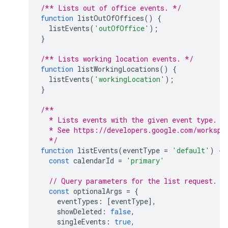
/** Lists out of office events. */
function
listOutOfOffices
()
{
listEvents
(
'outOfOffice'
);
}
/** Lists working location events. */
function
listWorkingLocations
()
{
listEvents
(
'workingLocation'
);
}
/**
  * Lists events with the given event type.
  * See https://developers.google.com/workspa
  */
function
listEvents
(
eventType
=
'default'
)
{
const
calendarId
=
'primary'
// Query parameters for the list request.
const
optionalArgs
=
{
eventTypes
:
[
eventType
],
showDeleted
:
false
,
singleEvents
:
true
,