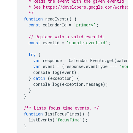
  * Reads the event with the given eventId.
  * See https://developers.google.com/workspa
  */
function
readEvent
()
{
const
calendarId
=
'primary'
;
// Replace with a valid eventId.
const
eventId
=
"sample-event-id"
;
try
{
var
response
=
Calendar
.
Events
.
get
(
calend
var
event
=
(
response
.
eventType
===
'work
console
.
log
(
event
);
}
catch
(
exception
)
{
console
.
log
(
exception
.
message
);
}
}
/** Lists focus time events. */
function
listFocusTimes
()
{
listEvents
(
'focusTime'
);
}