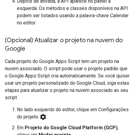
Depois de ativada, a API aparece no painel à
esquerda. Os métodos e classes disponíveis na API
podem ser listados usando a palavra-chave
Calendar
no editor.
(Opcional) Atualizar o projeto na nuvem do
Google
Cada projeto do Google Apps Script tem um projeto na
nuvem associado. O script pode usar o projeto padrão que
o Google Apps Script cria automaticamente. Se você quiser
usar um projeto personalizado do Google Cloud, siga estas
etapas para atualizar o projeto na nuvem associado ao seu
script.
No lado esquerdo do editor, clique em Configurações
settings
do projeto
.
Em
Projeto do Google Cloud Platform (GCP)
,
clique em
Mudar projeto
.