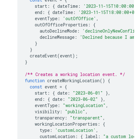
start
:
{
dateTime
:
'2023-11-15T10:00:00+
end
:
{
dateTime
:
'2023-11-15T18:00:00+01
eventType
:
'outOfOffice'
,
outOfOfficeProperties
:
{
autoDeclineMode
:
'declineOnlyNewConflic
declineMessage
:
'Declined because I am 
}
}
createEvent
(
event
);
}
/** Creates a working location event. */
function
createWorkingLocation
()
{
const
event
=
{
start
:
{
date
:
"2023-06-01"
},
end
:
{
date
:
"2023-06-02"
},
eventType
:
"workingLocation"
,
visibility
:
"public"
,
transparency
:
"transparent"
,
workingLocationProperties
:
{
type
:
'customLocation'
,
customLocation
:
{
label
:
"a custom loca