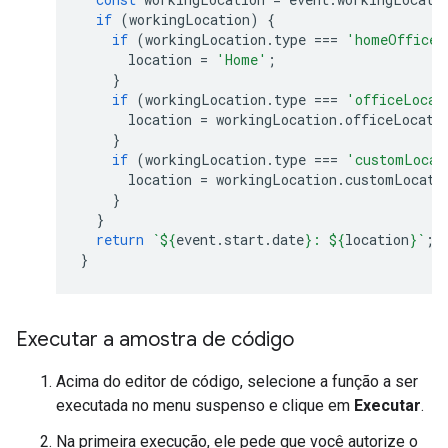
if
(
workingLocation
)
{
if
(
workingLocation
.
type
===
'homeOffice'
location
=
'Home'
;
}
if
(
workingLocation
.
type
===
'officeLocat
location
=
workingLocation
.
officeLocati
}
if
(
workingLocation
.
type
===
'customLocat
location
=
workingLocation
.
customLocati
}
}
return
`
${
event
.
start
.
date
}
: 
${
location
}
`
;
}
Executar a amostra de código
Acima do editor de código, selecione a função a ser
executada no menu suspenso e clique em
Executar
.
Na primeira execução, ele pede que você autorize o