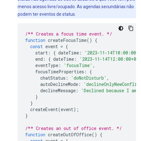
menos acesso livre/ocupado. As agendas secundárias não
podem ter eventos de status.
/** Creates a focus time event. */
function
createFocusTime
()
{
const
event
=
{
start
:
{
dateTime
:
'2023-11-14T10:00:00+
end
:
{
dateTime
:
'2023-11-14T12:00:00+01
eventType
:
'focusTime'
,
focusTimeProperties
:
{
chatStatus
:
'doNotDisturb'
,
autoDeclineMode
:
'declineOnlyNewConflic
declineMessage
:
'Declined because I am 
}
}
createEvent
(
event
);
}
/** Creates an out of office event. */
function
createOutOfOffice
()
{
const
event
=
{