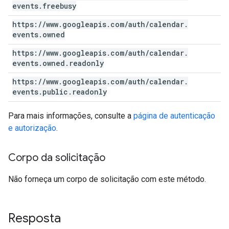
events
.
freebusy
https:
/
/
www
.
googleapis
.
com
/
auth
/
calendar
.
events
.
owned
https:
/
/
www
.
googleapis
.
com
/
auth
/
calendar
.
events
.
owned
.
readonly
https:
/
/
www
.
googleapis
.
com
/
auth
/
calendar
.
events
.
public
.
readonly
Para mais informações, consulte a
página de autenticação
e autorização
.
Corpo da solicitação
Não forneça um corpo de solicitação com este método.
Resposta