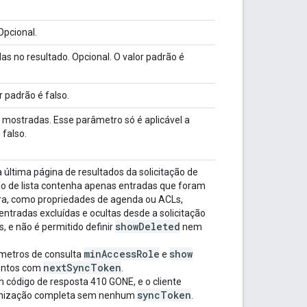
Opcional.
das no resultado. Opcional. O valor padrão é
 padrão é falso.
mostradas. Esse parâmetro só é aplicável a
 falso.
 última página de resultados da solicitação de
ação de lista contenha apenas entradas que foram
ra, como propriedades de agenda ou ACLs,
entradas excluídas e ocultas desde a solicitação
show
Deleted
, e não é permitido definir
nem
min
Access
Role
show
râmetros de consulta
e
next
Sync
Token
juntos com
.
m código de resposta 410 GONE, e o cliente
sync
Token
ronização completa sem nenhum
.