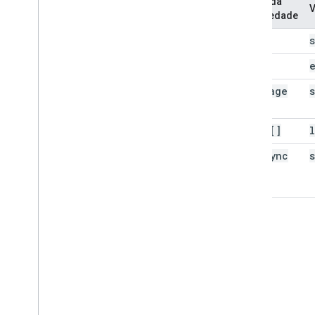
Nome da
V
propriedade
kind
etag
next
Page
Token
items[]
l
next
Sync
Token