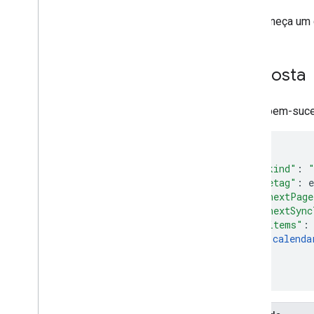
Não forneça um 
Resposta
Se for bem-suce
"kind"
:
"etag"
:
e
"nextPage
"nextSync
"items"
:
calenda
]
}