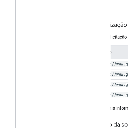
Autorização
Esta solicitaçã
Escopo
https:
/
/
www
.
g
https:
/
/
www
.
g
https:
/
/
www
.
g
https:
/
/
www
.
g
Para mais infor
Corpo da sol