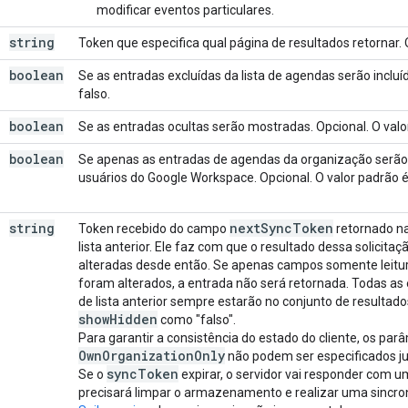
modificar eventos particulares.
string
Token que especifica qual página de resultados retornar. 
boolean
Se as entradas excluídas da lista de agendas serão incluí
falso.
boolean
Se as entradas ocultas serão mostradas. Opcional. O valor
boolean
Se apenas as entradas de agendas da organização serão 
usuários do Google Workspace. Opcional. O valor padrão é
string
next
Sync
Token
Token recebido do campo
retornado na
lista anterior. Ele faz com que o resultado dessa solicit
alteradas desde então. Se apenas campos somente leitu
foram alterados, a entrada não será retornada. Todas as 
de lista anterior sempre estarão no conjunto de resultados
show
Hidden
como "falso".
Para garantir a consistência do estado do cliente, os pa
Own
Organization
Only
não podem ser especificados 
sync
Token
Se o
expirar, o servidor vai responder com u
precisará limpar o armazenamento e realizar uma sinc