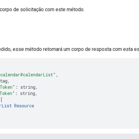
corpo de solicitação com este método.
dido, esse método retornará um corpo de resposta com esta est
"calendar#calendarList"
,
tag
,
Token"
:
string
,
Token"
:
string
,
[
rList
Resource