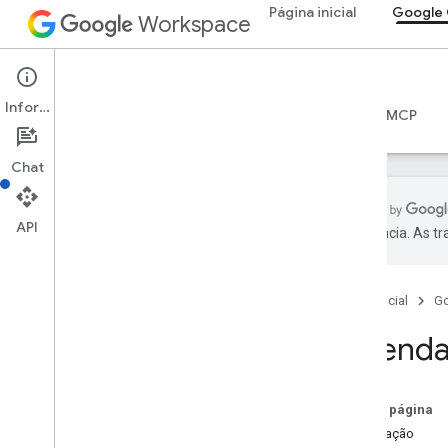
Página inicial
Google 
Workspace
Google Calendar
Informações
Visão geral
Guias
Referência
Servidor MCP
Chat
API
preferência. As t
API Calendar
v3
Página inicial
G
Resumo do recurso
Acl
Calenda
Lista de agendas
Visão geral
delete
Nesta página
get
Solicitação