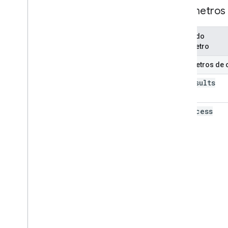
Parâmetros
Nome do
parâmetro
Parâmetros de c
max
Results
min
Access
Role