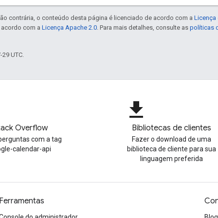
ão contrária, o conteúdo desta página é licenciado de acordo com a
Licença 
e acordo com a
Licença Apache 2.0
. Para mais detalhes, consulte as
políticas
7-29 UTC.
file_download
tack Overflow
Bibliotecas de clientes
perguntas com a tag
Fazer o download de uma
gle-calendar-api
biblioteca de cliente para sua
linguagem preferida
Ferramentas
Con
Console do administrador
Blog