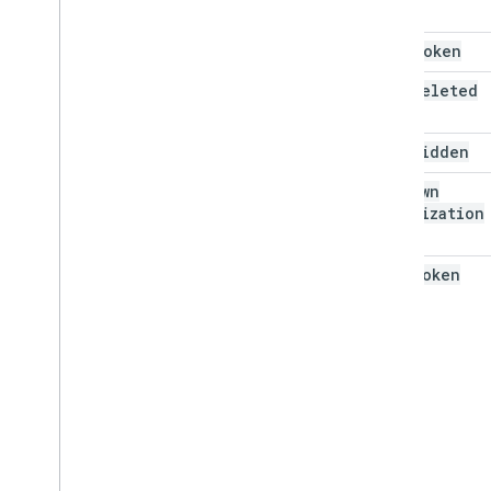
page
Token
show
Deleted
show
Hidden
show
Own
Organization
Only
sync
Token