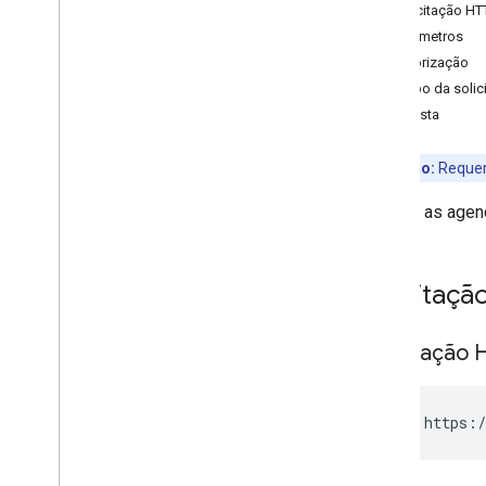
insert
Solicitação HT
list
Parâmetros
patch
Autorização
update
Corpo da solic
assistir
Resposta
Calendários
Canais
Observação:
Reque
Cores
Retorna as agen
Eventos
Disponível
/
ocupado
Configurações
Solicitaçã
Bibliotecas de clientes
Limites de uso
Solicitação 
GET https:/