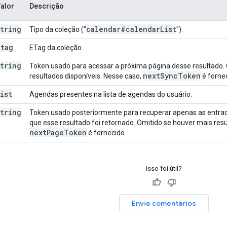
alor
Descrição
string
calendar#calendar
List
Tipo da coleção ("
").
etag
ETag da coleção.
string
Token usado para acessar a próxima página desse resultado.
next
Sync
Token
resultados disponíveis. Nesse caso,
é fornec
ist
Agendas presentes na lista de agendas do usuário.
string
Token usado posteriormente para recuperar apenas as entra
que esse resultado foi retornado. Omitido se houver mais resu
next
Page
Token
é fornecido.
Isso foi útil?
Envie comentários