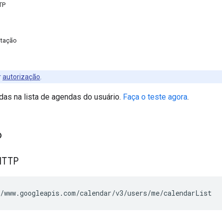
TP
itação
r
autorização
.
das na lista de agendas do usuário.
Faça o teste agora
.
o
HTTP
/www.googleapis.com/calendar/v3/users/me/calendarList