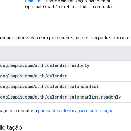
Saiba mais
sobre a sincronização incremental.
Opcional. O padrão é retornar todas as entradas.
o requer autorização com pelo menos um dos seguintes escopos
oogleapis
.
com
/
auth
/
calendar
.
readonly
oogleapis
.
com
/
auth
/
calendar
oogleapis
.
com
/
auth
/
calendar
.
calendarlist
oogleapis
.
com
/
auth
/
calendar
.
calendarlist
.
readonly
mações, consulte a
página de autenticação e autorização
.
icitação