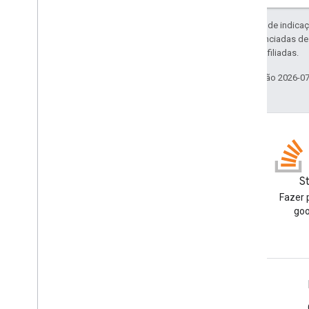
Exceto em caso de indicaç
código são licenciadas d
da Oracle e/ou afiliadas.
Última atualização 2026-0
Blog
S
Leia o blog para
Fazer 
desenvolvedores do Google
goo
Workspace
Google Workspace para desenvolvedores
Visão geral da plataforma