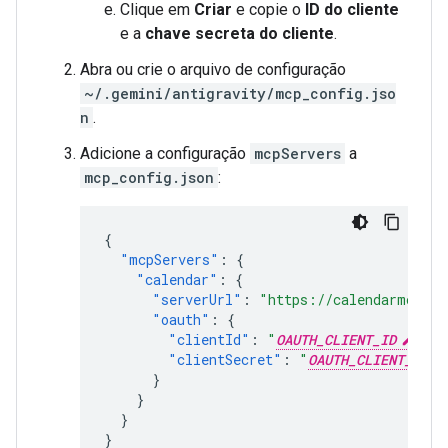
Clique em
Criar
e copie o
ID do cliente
e a
chave secreta do cliente
.
Abra ou crie o arquivo de configuração
~/.gemini/antigravity/mcp_config.jso
n
.
Adicione a configuração
mcpServers
a
mcp_config.json
:
{
"mcpServers"
:
{
"calendar"
:
{
"serverUrl"
:
"https://calendarmcp.go
"oauth"
:
{
"clientId"
:
"
OAUTH_CLIENT_ID
"
,
"clientSecret"
:
"
OAUTH_CLIENT_SECR
}
}
}
}