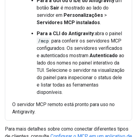
Para a GUI ou o IDE do Antigravity
:um
botão
Sair
é mostrado ao lado do
servidor em
Personalizações
>
Servidores MCP instalados
.
Para a CLI do Antigravity
:abra o painel
/mcp
para conferir os servidores MCP
configurados. Os servidores verificados
e autenticados mostram
Autenticado
ao
lado dos nomes no painel interativo da
TUI. Selecione o servidor na visualização
do painel para inspecionar o status dele
e listar todas as ferramentas
disponíveis.
O servidor MCP remoto está pronto para uso no
Antigravity.
Para mais detalhes sobre como conectar diferentes tipos
de clientes, consulte
Configurar o MCP em um aplicativo de