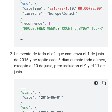
"
end
": {
 "
dateTime
": "
2015-09-15
T07
:
00
:
00+02
:
00
",
 "
timeZone
": "
Europe
/
Zurich
"
},
"
recurrence
"
:
[
"RRULE:FREQ=WEEKLY;COUNT=5;BYDAY=TU,FR"
]
,
…
Un evento de todo el día que comienza el 1 de junio
de 2015 y se repite cada 3 días durante todo el mes,
excepto el 10 de junio, pero incluidos el 9 y el 11 de
junio:
...
"start"
:
{
"date":
"2015-06-01"
}
,
"end"
:
{