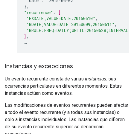
"date":
"2015-06-02"
}
,
"recurrence"
:
[
"EXDATE;VALUE=DATE:20150610"
,
"RDATE;VALUE=DATE:20150609,20150611"
,
"RRULE:FREQ=DAILY;UNTIL=20150628;INTERVAL=3
]
,
…
Instancias y excepciones
Un evento recurrente consta de varias
instancias
: sus
ocurrencias particulares en diferentes momentos. Estas
instancias actúan como eventos.
Las modificaciones de eventos recurrentes pueden afectar
a todo el evento recurrente (y a todas sus instancias) o
solo a instancias individuales. Las instancias que difieren
de su evento recurrente superior se denominan
excepciones
.