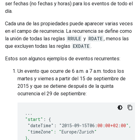
ser fechas (no fechas y horas) para los eventos de todo el
día.
Cada una de las propiedades puede aparecer varias veces
en el campo de recurrencia. La recurrencia se define como
la unión de todas las reglas
RRULE
y
RDATE
, menos las
que excluyen todas las reglas
EXDATE
.
Estos son algunos ejemplos de eventos recurrentes:
Un evento que ocurre de 6 a.m. a 7 a.m. todos los
martes y viernes a partir del 15 de septiembre de
2015 y que se detiene después de la quinta
ocurrencia el 29 de septiembre:
...
"start"
:
{
"dateTime":
"2015-09-15
T06
:
00
:
00+02
:
00
",
 "
timeZone
": "
Europe
/
Zurich
"
},