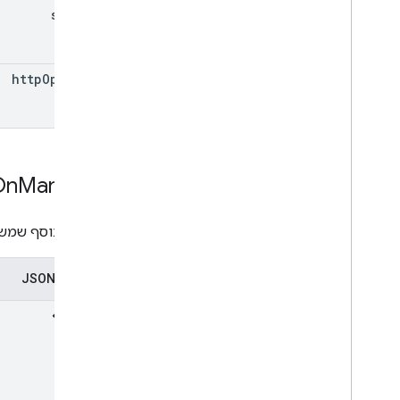
slides
http
Options
On
Manifest
הגדרת תוסף שמשו
ייצוג ב-JSON