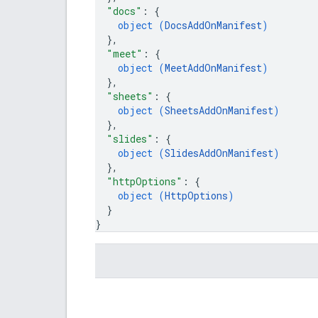
"docs"
: 
{
object (
DocsAddOnManifest
)
}
,
"meet"
: 
{
object (
MeetAddOnManifest
)
}
,
"sheets"
: 
{
object (
SheetsAddOnManifest
)
}
,
"slides"
: 
{
object (
SlidesAddOnManifest
)
}
,
"httpOptions"
: 
{
object (
HttpOptions
)
}
}