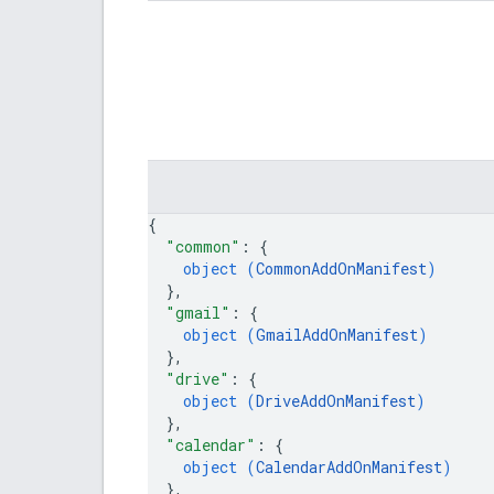
{
"common"
: 
{
object (
CommonAddOnManifest
)
}
,
"gmail"
: 
{
object (
GmailAddOnManifest
)
}
,
"drive"
: 
{
object (
DriveAddOnManifest
)
}
,
"calendar"
: 
{
object (
CalendarAddOnManifest
)
}
,