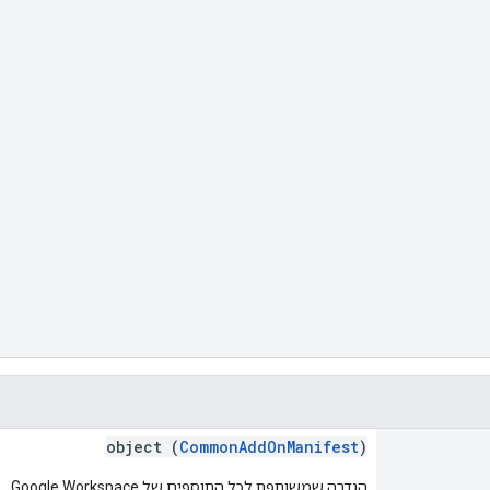
object (
CommonAddOnManifest
)
הגדרה שמשותפת לכל התוספים של Google Workspace.