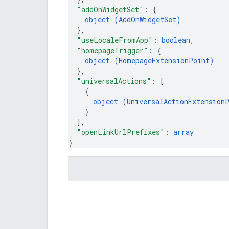
"addOnWidgetSet"
: 
{
object (
AddOnWidgetSet
)
}
,
"useLocaleFromApp"
: 
boolean
,
"homepageTrigger"
: 
{
object (
HomepageExtensionPoint
)
}
,
"universalActions"
: 
[
{
object (
UniversalActionExtension
}
]
,
"openLinkUrlPrefixes"
: 
array
}