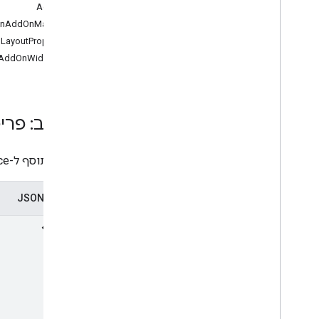
delete
AddOns
get
AddOnManifest
Get
Install
Status
LayoutProperties
התקנה
AddOnWidgetSet
list
החלפת הפריסה
הסרה
משאב: פרי
משאבי RPC
סקירה כללית
פריסת תוסף ל-Google Workspace
apps
.
extensions
.
markup
google
.
apps
.
card
.
v1
ייצוג ב-JSON
google
.
apps
.
script
.
type
google
.
cloud
.
gsuiteaddons
.
v1
google
.
type
משאבי REST ו-RPC אחרים
רישום ביומן ביקורת