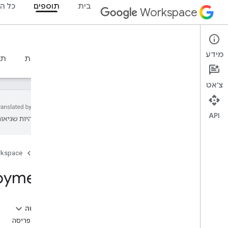
בית
תוספים
כל ה
Workspace
Add-ons
מידע
סקירה כללית
מדריכים
חומרי עזר
דוגמאות
תמ
צ'אט
API
עשויות להיות שגיאות
סקירה כללית
דף הבית
rkspace
משאבי REST
סקירה כללית
oyments
projects
פרויקטים
.
פריסות
סקירה כללית
בדף הזה
create
משאב: פריסה