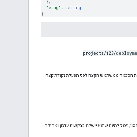
}
,
"etag"
: 
string
}
projects/123/deploym
ההרשאות ל-OAuth בשירותי Google שנדרשת הסכמה ממשתמש הקצה לפני הפעלת נקודת קצה
ן, ויכול להיות שהוא יישלח בבקשות עדכון ומחיקה