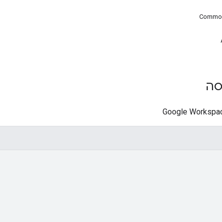
Common
סה