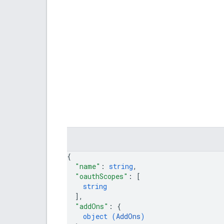
{
"name"
: 
string
,
"oauthScopes"
: 
[
string
]
,
"addOns"
: 
{
object (
AddOns
)