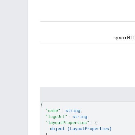
{
"name"
: 
string
,
"logoUrl"
: 
string
,
"layoutProperties"
: 
{
object (
LayoutProperties
)
}
,