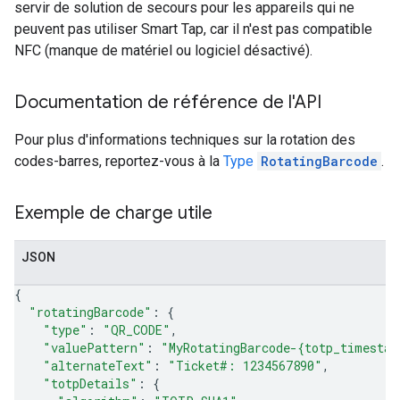
servir de solution de secours pour les appareils qui ne
peuvent pas utiliser Smart Tap, car il n'est pas compatible
NFC (manque de matériel ou logiciel désactivé).
Documentation de référence de l'API
Pour plus d'informations techniques sur la rotation des
codes-barres, reportez-vous à la
Type
RotatingBarcode
.
Exemple de charge utile
JSON
{
"rotatingBarcode"
: {
"type"
: 
"QR_CODE"
,
"valuePattern"
: 
"MyRotatingBarcode-{totp_timestam
"alternateText"
: 
"Ticket#: 1234567890"
,
"totpDetails"
: 
{