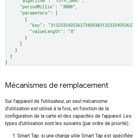
"algorithm"
: 
"TOTP_SHA1"
,
"periodMillis"
: 
"3000"
,
"parameters"
: 
[
{
"key"
: 
"31323334353637383930313233343536373
"valueLength"
: 
"8"
}
]
}
}
}
Mécanismes de remplacement
Sur l'appareil de l'utilisateur, un seul mécanisme
d'utilisation est utilisé à la fois, en fonction de la
configuration de la carte et des capacités de l'appareil. Les
types d'utilisation sont les suivants (par ordre de priorité) :
Smart Tap: si une charge utile Smart Tap est spécifiée