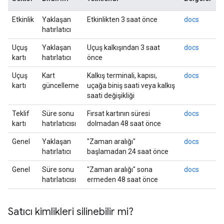
Etkinlik
Yaklaşan
Etkinlikten 3 saat önce
docs
hatırlatıcı
Uçuş
Yaklaşan
Uçuş kalkışından 3 saat
docs
kartı
hatırlatıcı
önce
Uçuş
Kart
Kalkış terminali, kapısı,
docs
kartı
güncelleme
uçağa biniş saati veya kalkış
saati değişikliği
Teklif
Süre sonu
Fırsat kartının süresi
docs
kartı
hatırlatıcısı
dolmadan 48 saat önce
Genel
Yaklaşan
"Zaman aralığı"
docs
hatırlatıcı
başlamadan 24 saat önce
Genel
Süre sonu
"Zaman aralığı" sona
docs
hatırlatıcısı
ermeden 48 saat önce
Satıcı kimlikleri silinebilir mi?