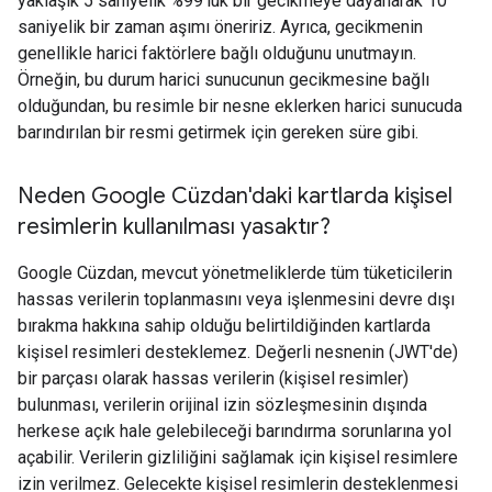
yaklaşık 5 saniyelik %99'luk bir gecikmeye dayanarak 10
saniyelik bir zaman aşımı öneririz. Ayrıca, gecikmenin
genellikle harici faktörlere bağlı olduğunu unutmayın.
Örneğin, bu durum harici sunucunun gecikmesine bağlı
olduğundan, bu resimle bir nesne eklerken harici sunucuda
barındırılan bir resmi getirmek için gereken süre gibi.
Neden Google Cüzdan'daki kartlarda kişisel
resimlerin kullanılması yasaktır?
Google Cüzdan, mevcut yönetmeliklerde tüm tüketicilerin
hassas verilerin toplanmasını veya işlenmesini devre dışı
bırakma hakkına sahip olduğu belirtildiğinden kartlarda
kişisel resimleri desteklemez. Değerli nesnenin (JWT'de)
bir parçası olarak hassas verilerin (kişisel resimler)
bulunması, verilerin orijinal izin sözleşmesinin dışında
herkese açık hale gelebileceği barındırma sorunlarına yol
açabilir. Verilerin gizliliğini sağlamak için kişisel resimlere
izin verilmez. Gelecekte kişisel resimlerin desteklenmesi