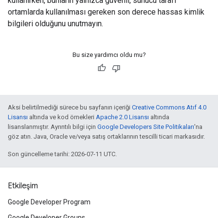
kullanırken, bunların yalnızca güvenli, sunucu tarafı
ortamlarda kullanılması gereken son derece hassas kimlik
bilgileri olduğunu unutmayın.
Bu size yardımcı oldu mu?
Aksi belirtilmediği sürece bu sayfanın içeriği
Creative Commons Atıf 4.0
Lisansı
altında ve kod örnekleri
Apache 2.0 Lisansı
altında
lisanslanmıştır. Ayrıntılı bilgi için
Google Developers Site Politikaları
'na
göz atın. Java, Oracle ve/veya satış ortaklarının tescilli ticari markasıdır.
Son güncelleme tarihi: 2026-07-11 UTC.
Etkileşim
Google Developer Program
Google Developer Groups