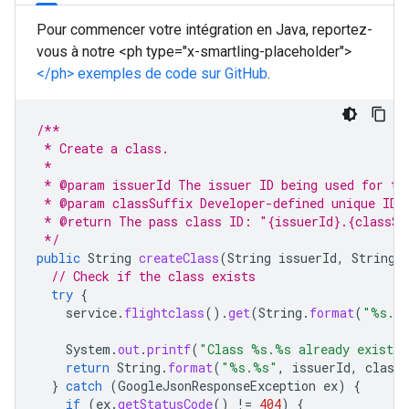
Pour commencer votre intégration en Java, reportez-
vous à notre <ph type="x-smartling-placeholder">
</ph> exemples de code sur GitHub
.
/**
 * Create a class.
 *
 * @param issuerId The issuer ID being used for th
 * @param classSuffix Developer-defined unique ID 
 * @return The pass class ID: "{issuerId}.{classSu
 */
public
String
createClass
(
String
issuerId
,
String
// Check if the class exists
try
{
service
.
flightclass
().
get
(
String
.
format
(
"%s.%
System
.
out
.
printf
(
"Class %s.%s already exists
return
String
.
format
(
"%s.%s"
,
issuerId
,
classS
}
catch
(
GoogleJsonResponseException
ex
)
{
if
(
ex
.
getStatusCode
()
!=
404
)
{