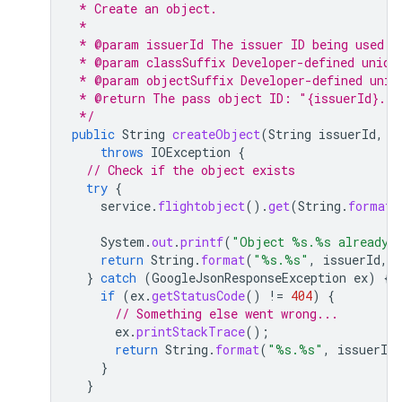
 * Create an object.
 *
 * @param issuerId The issuer ID being used f
 * @param classSuffix Developer-defined uniqu
 * @param objectSuffix Developer-defined uniq
 * @return The pass object ID: "{issuerId}.{o
 */
public
String
createObject
(
String
issuerId
,
S
throws
IOException
{
// Check if the object exists
try
{
service
.
flightobject
().
get
(
String
.
format
(
System
.
out
.
printf
(
"Object %s.%s already 
return
String
.
format
(
"%s.%s"
,
issuerId
,
}
catch
(
GoogleJsonResponseException
ex
)
{
if
(
ex
.
getStatusCode
()
!=
404
)
{
// Something else went wrong...
ex
.
printStackTrace
();
return
String
.
format
(
"%s.%s"
,
issuerId
,
}
}