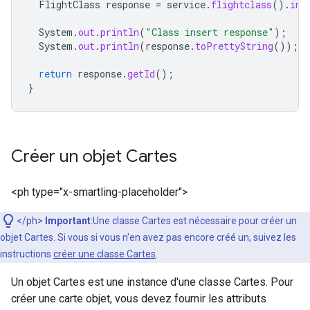
FlightClass
response
=
service
.
flightclass
().
ins
System
.
out
.
println
(
"Class insert response"
);
System
.
out
.
println
(
response
.
toPrettyString
());
return
response
.
getId
();
}
Créer un objet Cartes
<ph type="x-smartling-placeholder">
</ph>
Important
:Une classe Cartes est nécessaire pour créer un
objet Cartes. Si vous si vous n'en avez pas encore créé un, suivez les
instructions
créer une classe Cartes
.
Un objet Cartes est une instance d'une classe Cartes. Pour
créer une carte objet, vous devez fournir les attributs