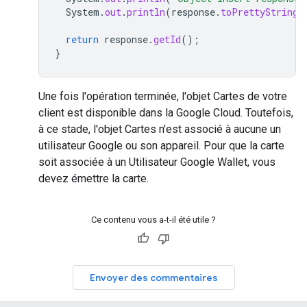
System
.
out
.
println
(
response
.
toPrettyString
(
return
response
.
getId
();
}
Une fois l'opération terminée, l'objet Cartes de votre
client est disponible dans la Google Cloud. Toutefois,
à ce stade, l'objet Cartes n'est associé à aucune un
utilisateur Google ou son appareil. Pour que la carte
soit associée à un Utilisateur Google Wallet, vous
devez émettre la carte.
Ce contenu vous a-t-il été utile ?
Envoyer des commentaires