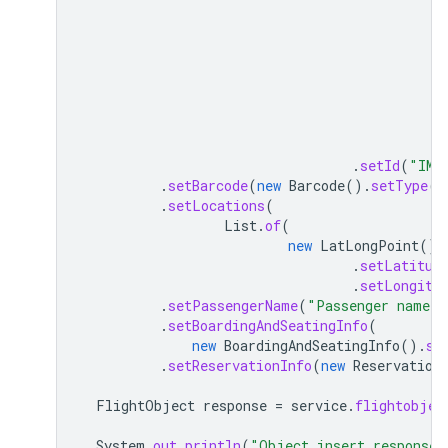
.
setId
(
"IMA
.
setBarcode
(
new
Barcode
().
setType
(
"
.
setLocations
(
List
.
of
(
new
LatLongPoint
()
.
setLatitud
.
setLongitu
.
setPassengerName
(
"Passenger name"
)
.
setBoardingAndSeatingInfo
(
new
BoardingAndSeatingInfo
().
se
.
setReservationInfo
(
new
Reservation
FlightObject
response
=
service
.
flightobjec
System
.
out
.
println
(
"Object insert response"