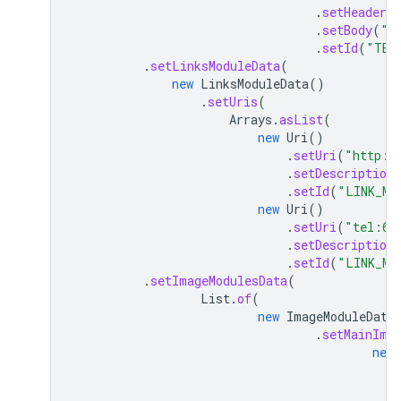
.
setHeader
(
.
setBody
(
"T
.
setId
(
"TEX
.
setLinksModuleData
(
new
LinksModuleData
()
.
setUris
(
Arrays
.
asList
(
new
Uri
()
.
setUri
(
"http:/
.
setDescription
.
setId
(
"LINK_MO
new
Uri
()
.
setUri
(
"tel:65
.
setDescription
.
setId
(
"LINK_MO
.
setImageModulesData
(
List
.
of
(
new
ImageModuleData
.
setMainIma
new