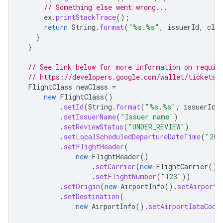
// Something else went wrong...
ex
.
printStackTrace
();
return
String
.
format
(
"%s.%s"
,
issuerId
,
clas
}
}
// See link below for more information on requir
// https://developers.google.com/wallet/tickets/
FlightClass
newClass
=
new
FlightClass
()
.
setId
(
String
.
format
(
"%s.%s"
,
issuerId
,
.
setIssuerName
(
"Issuer name"
)
.
setReviewStatus
(
"UNDER_REVIEW"
)
.
setLocalScheduledDepartureDateTime
(
"202
.
setFlightHeader
(
new
FlightHeader
()
.
setCarrier
(
new
FlightCarrier
().
.
setFlightNumber
(
"123"
))
.
setOrigin
(
new
AirportInfo
().
setAirportI
.
setDestination
(
new
AirportInfo
().
setAirportIataCode