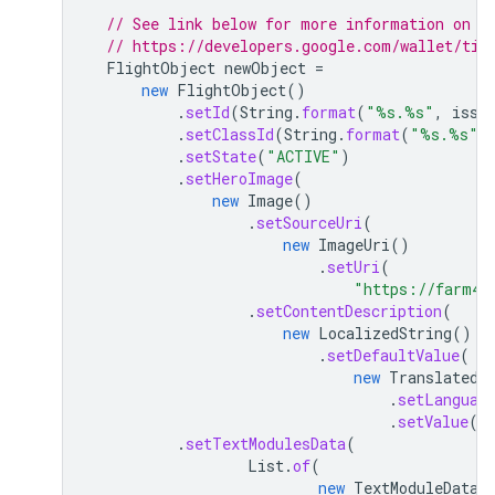
// See link below for more information on r
// https://developers.google.com/wallet/tic
FlightObject
newObject
=
new
FlightObject
()
.
setId
(
String
.
format
(
"%s.%s"
,
issu
.
setClassId
(
String
.
format
(
"%s.%s"
,
.
setState
(
"ACTIVE"
)
.
setHeroImage
(
new
Image
()
.
setSourceUri
(
new
ImageUri
()
.
setUri
(
"https://farm4.
.
setContentDescription
(
new
LocalizedString
()
.
setDefaultValue
(
new
TranslatedS
.
setLanguag
.
setValue
(
"
.
setTextModulesData
(
List
.
of
(
new
TextModuleData
(