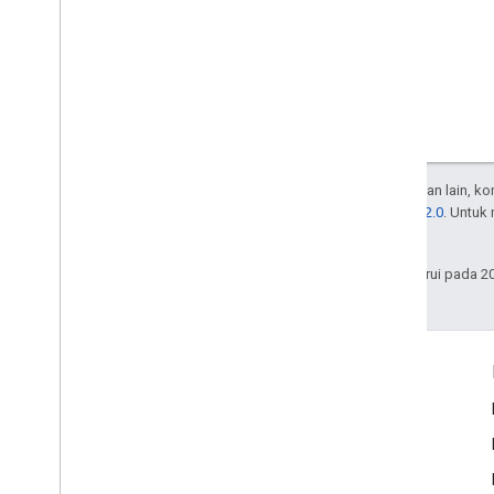
Kecuali dinyatakan lain, k
Lisensi Apache 2.0
. Untuk
afiliasinya.
Terakhir diperbarui pada 2
Interaksi
Google Developer Program
Google Developer Groups
Google Developer Experts