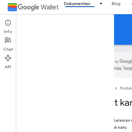
Dokumentasi
Blog
Wallet
Offers
Info
Panduan
Referensi
Dukungan
Chat
API
pilihan Anda. Te
Pengantar
Ringkasan
Beranda
Produk
Konsep utama
Meneruskan Class dan Objek
Buat ka
Tambahkan ke alur Google Wallet
Memulai
Pada halaman i
Panduan orientasi
Masalah kartu