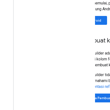
Codelab
Untuk memulai, p
Aplikasi contoh
mendukung Andro
Referensi
Android
Catatan Rilis
Kode error
FAQ
Pembuat k
Template kartu
Pedoman brand
Pass Builder ada
Tips performa
mengisi kolom f
Kebijakan penggunaan yang dapat
untuk membuat k
diterima
Persyaratan layanan
Pass Builder ti
dan memahami be
dokumentasi ref
Coba Pembua