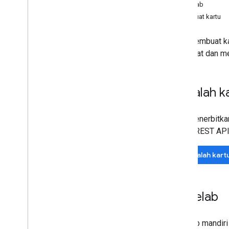
Menyiapkan akun Penerbit
Codelab
Mendapatkan kredensial autentikasi
Pembuat kartu
Buat kartu pertama Anda
Server MCP Developer
Siap membuat ka
membuat dan men
Menangani penawaran
Meminta autentikasi
Meneruskan Class dan Objek
Masalah k
Tambahkan ke Google Wallet
Penggunaan lanjutan
Siap menerbitka
Wallet REST API
Menguji & mengaktifkan
Minta akses publikasi
Masalah kart
Pengujian pra-peluncuran
Checklist peluncuran
Codelab
Library & alat
Pembuat kartu
Library Klien
Codelab mandiri