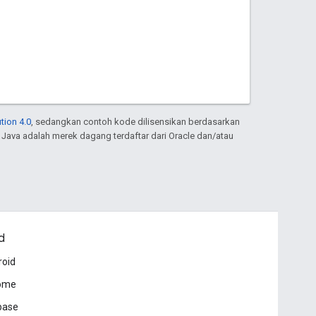
tion 4.0
, sedangkan contoh kode dilisensikan berdasarkan
. Java adalah merek dagang terdaftar dari Oracle dan/atau
d
roid
ome
base