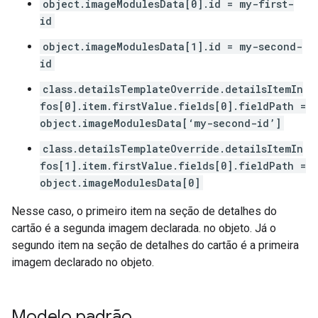
object.imageModulesData[0].id = my-first-
id
object.imageModulesData[1].id = my-second-
id
class.detailsTemplateOverride.detailsItemIn
fos[0].item.firstValue.fields[0].fieldPath =
object.imageModulesData[‘my-second-id’]
class.detailsTemplateOverride.detailsItemIn
fos[1].item.firstValue.fields[0].fieldPath =
object.imageModulesData[0]
Nesse caso, o primeiro item na seção de detalhes do
cartão é a segunda imagem declarada. no objeto. Já o
segundo item na seção de detalhes do cartão é a primeira
imagem declarado no objeto.
Modelo padrão