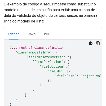
O exemplo de código a seguir mostra como substituir o
modelo de lista de um cartão para exibir uma campo de
data de validade do objeto de cartões únicos na primeira
linha do modelo de lista:
Python
Java
PHP
#... rest of class definition
"classTemplateInfo"
:
{
"listTemplateOverride"
:{
"firstRowOption"
:
{
"fieldOption"
:{
"fields"
:
[{
"fieldPath"
:
"object.valid
}]
}
}
}
}
}