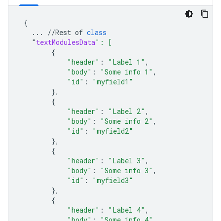
{
...
//
Rest
of
class
"
textModulesData
": [
{
"header"
:
"Label 1"
,
"body"
:
"Some info 1"
,
"id"
:
"myfield1"
},
{
"header"
:
"Label 2"
,
"body"
:
"Some info 2"
,
"id"
:
"myfield2"
},
{
"header"
:
"Label 3"
,
"body"
:
"Some info 3"
,
"id"
:
"myfield3"
},
{
"header"
:
"Label 4"
,
"body"
:
"Some info 4"
,