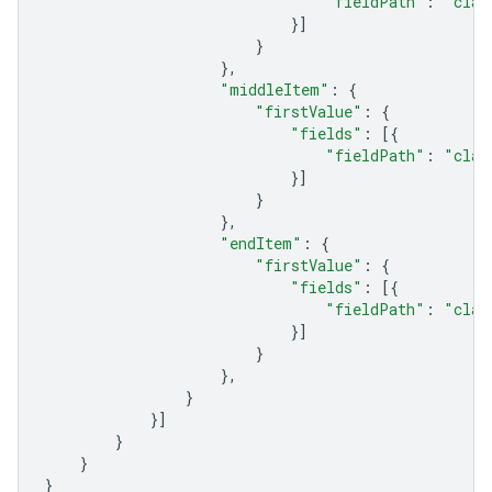
"fieldPath"
:
"clas
}]
}
},
"middleItem"
:
{
"firstValue"
:
{
"fields"
:
[{
"fieldPath"
:
"clas
}]
}
},
"endItem"
:
{
"firstValue"
:
{
"fields"
:
[{
"fieldPath"
:
"clas
}]
}
},
}
}]
}
}
}