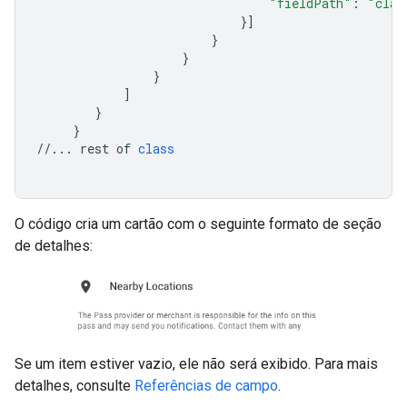
"fieldPath"
:
"clas
}]
}
}
}
]
}
}
//...
rest
of
class
O código cria um cartão com o seguinte formato de seção
de detalhes:
Se um item estiver vazio, ele não será exibido. Para mais
detalhes, consulte
Referências de campo
.