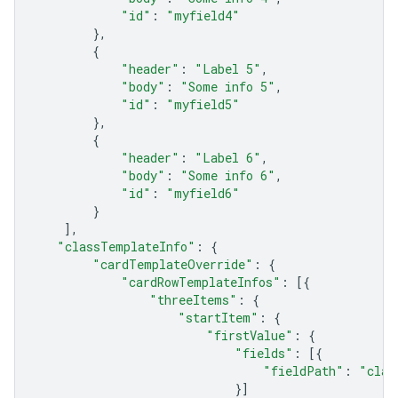
"id"
:
"myfield4"
},
{
"header"
:
"Label 5"
,
"body"
:
"Some info 5"
,
"id"
:
"myfield5"
},
{
"header"
:
"Label 6"
,
"body"
:
"Some info 6"
,
"id"
:
"myfield6"
}
],
"classTemplateInfo"
:
{
"cardTemplateOverride"
:
{
"cardRowTemplateInfos"
:
[{
"threeItems"
:
{
"startItem"
:
{
"firstValue"
:
{
"fields"
:
[{
"fieldPath"
:
"clas
}]