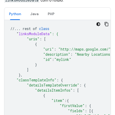
linksModuleData
com o rótulo:
Python
Java
PHP
//...
rest
of
class
"
linksModuleData
": {
"uris"
:
[
{
"uri"
:
"http://maps.google.com/"
,
"description"
:
"Nearby Locations"
,
"id"
:
"mylink"
}
]
},
"classTemplateInfo"
:
{
"detailsTemplateOverride"
:
{
"detailsItemInfos"
:
[
{
"item"
:{
"firstValue"
:
{
"fields"
:
[{