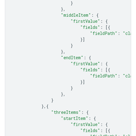
}
},
"middleItem"
:
{
"firstValue"
:
{
"fields"
:
[{
"fieldPath"
:
"clas
}]
}
},
"endItem"
:
{
"firstValue"
:
{
"fields"
:
[{
"fieldPath"
:
"clas
}]
}
},
}
},{
"threeItems"
:
{
"startItem"
:
{
"firstValue"
:
{
"fields"
:
[{