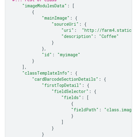
"imageModulesData"
:
[
{
"mainImage"
:
{
"sourceUri"
:
{
"uri"
:
"http://farm4.staticfl
"description"
:
"Coffee"
}
},
"id"
:
"myimage"
}
],
"classTemplateInfo"
:
{
"cardBarcodeSectionDetails"
:
{
"firstTopDetail"
:
{
"fieldSelector"
:
{
"fields"
:
[
{
"fieldPath"
:
"class.imageM
}
]
}
}