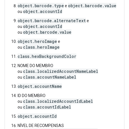
object.barcode.type
object.barcode.value
e
object.accountId
ou
object.barcode.alternateText
e
object.accountId
ou
object.barcode.value
ou
object.heroImage
e
class.heroImage
ou
class.hexBackgroundColor
NOME DO MEMBRO
class.localizedAccountNameLabel
ou
class.accountNameLabel
ou
object.accountName
ID DO MEMBRO
class.localizedAccountIdLabel
ou
class.accountIdLabel
ou
object.accountId
NÍVEL DE RECOMPENSAS