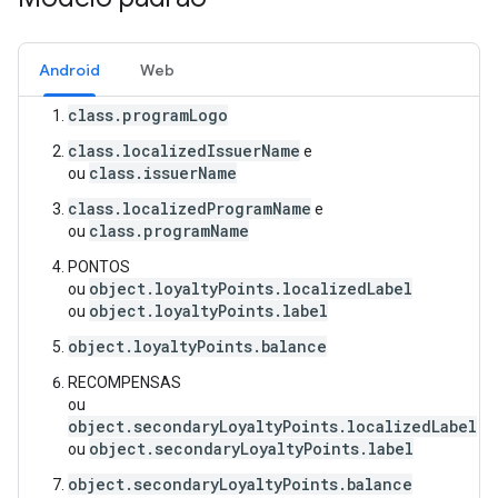
Android
Web
class.programLogo
class.localizedIssuerName
e
class.issuerName
ou
class.localizedProgramName
e
class.programName
ou
PONTOS
object.loyaltyPoints.localizedLabel
ou
object.loyaltyPoints.label
ou
object.loyaltyPoints.balance
RECOMPENSAS
ou
object.secondaryLoyaltyPoints.localizedLabel
object.secondaryLoyaltyPoints.label
ou
object.secondaryLoyaltyPoints.balance