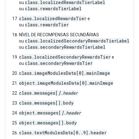
class.localizedRewardsTierLabel
ou
class.rewardsTierLabel
ou
class.localizedRewardsTier
e
class.rewardsTier
ou
NÍVEL DE RECOMPENSAS SECUNDÁRIAS
class.localizedSecondaryRewardsTierLabel
ou
class.secondaryRewardsTierLabel
ou
class.localizedSecondaryRewardsTier
e
class.secondaryRewardsTier
ou
class.imageModulesData[0].mainImage
object.imageModulesData[0].mainImage
class.messages[
].header
class.messages[
].body
object.messages[
].header
object.messages[
].body
class.textModulesData[0..9].header