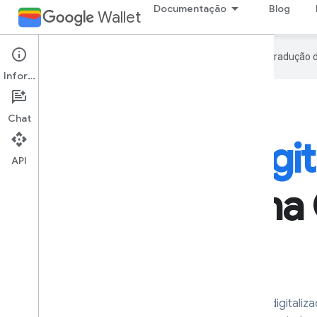
Documentação
Blog
Wallet
O Google usa tecnologia de IA na tradução 
Informações
Chat
API