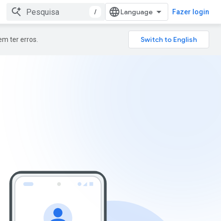
/
Fazer login
m ter erros.