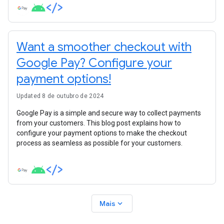
integration, there's something new for you. Let's dive into the
key announcements developers need to know.
Want a smoother checkout with
Google Pay? Configure your
payment options!
Updated 8 de outubro de 2024
Google Pay is a simple and secure way to collect payments
from your customers. This blog post explains how to
configure your payment options to make the checkout
process as seamless as possible for your customers.
expand_more
Mais