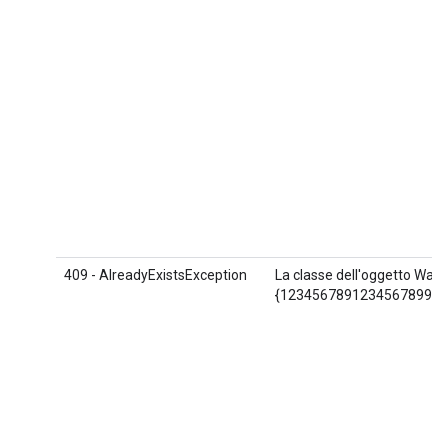
409 - AlreadyExistsException
La classe dell'oggetto Walle
{1234567891234567899.ABC