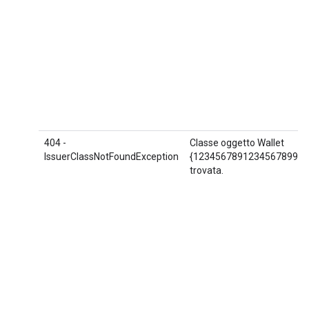
404 -
Classe oggetto Wallet
IssuerClassNotFoundException
{1234567891234567899.A
trovata.