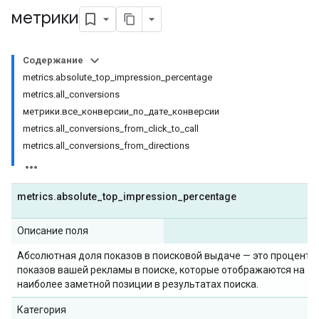
метрики
Содержание
metrics.absolute_top_impression_percentage
metrics.all_conversions
метрики.все_конверсии_по_дате_конверсии
metrics.all_conversions_from_click_to_call
metrics.all_conversions_from_directions
metrics
.
absolute
_
top
_
impression
_
percentage
Описание поля
Абсолютная доля показов в поисковой выдаче — это процент
показов вашей рекламы в поиске, которые отображаются на
наиболее заметной позиции в результатах поиска.
Категория