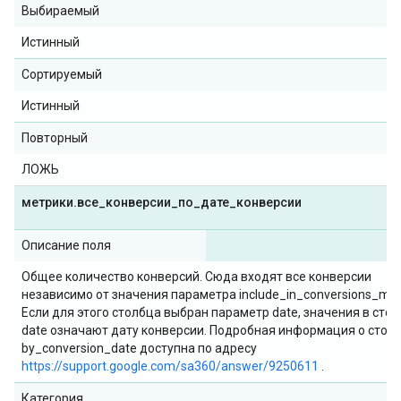
Выбираемый
Истинный
Сортируемый
Истинный
Повторный
ЛОЖЬ
метрики
.
все
_
конверсии
_
по
_
дате
_
конверсии
Описание поля
Общее количество конверсий. Сюда входят все конверсии
независимо от значения параметра include_in_conversions_metr
Если для этого столбца выбран параметр date, значения в сто
date означают дату конверсии. Подробная информация о стол
by_conversion_date доступна по адресу
https://support.google.com/sa360/answer/9250611
.
Категория