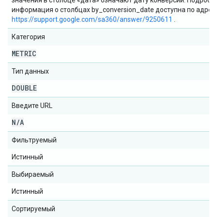
значения в столбце «дата» означают дату конверсии. Подробн
информация о столбцах by_conversion_date доступна по адрес
https://support.google.com/sa360/answer/9250611
.
Категория
METRIC
Тип данных
DOUBLE
Введите URL
N
/
A
Фильтруемый
Истинный
Выбираемый
Истинный
Сортируемый