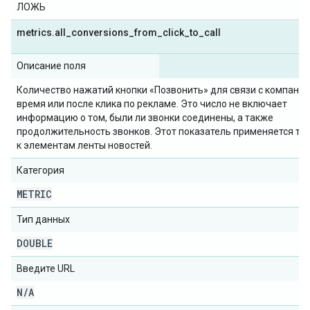
ЛОЖЬ
metrics
.
all
_
conversions
_
from
_
click
_
to
_
call
Описание поля
Количество нажатий кнопки «Позвонить» для связи с компание
время или после клика по рекламе. Это число не включает
информацию о том, были ли звонки соединены, а также
продолжительность звонков. Этот показатель применяется то
к элементам ленты новостей.
Категория
METRIC
Тип данных
DOUBLE
Введите URL
N
/
A