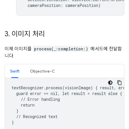
cameraPosition
:
cameraPosition
)
3
.
이미지 처리
이제 이미지를
process(_:completion:)
메서드에 전달합
니다.
Swift
Objective-C
textRecognizer.process(visionImage) { result, error
  guard error == nil, let result = result else {

    // Error handling

    return

  }

  // Recognized text

}