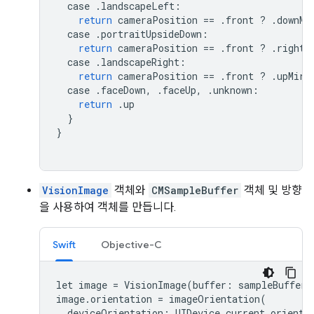
case
.
landscapeLeft
:
return
cameraPosition
==
.
front
?
.
downMi
case
.
portraitUpsideDown
:
return
cameraPosition
==
.
front
?
.
rightM
case
.
landscapeRight
:
return
cameraPosition
==
.
front
?
.
upMirr
case
.
faceDown
,
.
faceUp
,
.
unknown
:
return
.
up
}
}
VisionImage
객체와
CMSampleBuffer
객체 및 방향
을 사용하여 객체를 만듭니다.
Swift
Objective-C
let
image
=
VisionImage
(
buffer
:
sampleBuffer
)
image
.
orientation
=
imageOrientation
(
deviceOrientation
:
UIDevice
.
current
.
orienta