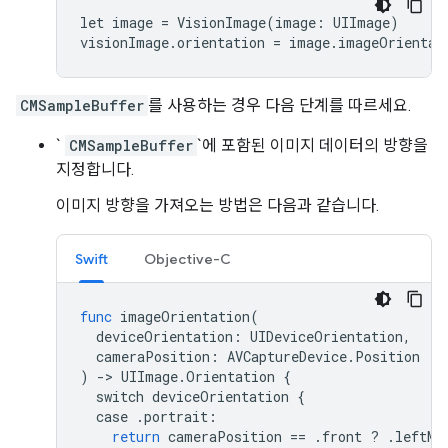
let image = VisionImage(image: UIImage)

visionImage.orientation = image.imageOrientat
CMSampleBuffer
를 사용하는 경우 다음 단계를 따르세요.
`
CMSampleBuffer
`에 포함된 이미지 데이터의 방향을
지정합니다.
이미지 방향을 가져오는 방법은 다음과 같습니다.
Swift
Objective-C
func
imageOrientation
(
deviceOrientation
:
UIDeviceOrientation
,
cameraPosition
:
AVCaptureDevice
.
Position
)
->
UIImage
.
Orientation
{
switch
deviceOrientation
{
case
.
portrait
:
return
cameraPosition
==
.
front
?
.
leftMi