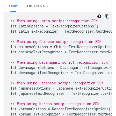
Swift
Objective-C
// When using Latin script recognition SDK
let
latinOptions
=
TextRecognizerOptions
()
let
latinTextRecognizer
=
TextRecognizer
.
textRecog
// When using Chinese script recognition SDK
let
chineseOptions
=
ChineseTextRecognizerOptions
(
let
chineseTextRecognizer
=
TextRecognizer
.
textRec
// When using Devanagari script recognition SDK
let
devanagariOptions
=
DevanagariTextRecognizerOp
let
devanagariTextRecognizer
=
TextRecognizer
.
text
// When using Japanese script recognition SDK
let
japaneseOptions
=
JapaneseTextRecognizerOption
let
japaneseTextRecognizer
=
TextRecognizer
.
textRe
// When using Korean script recognition SDK
let
koreanOptions
=
KoreanTextRecognizerOptions
()
let
koreanTextRecognizer
=
TextRecognizer
.
textReco