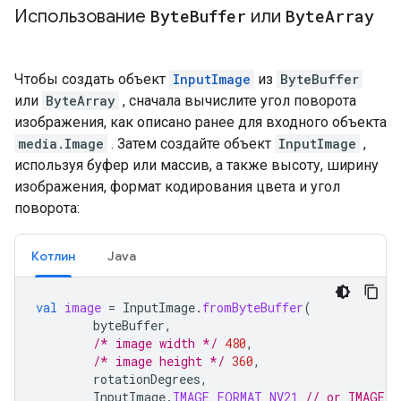
Использование
Byte
Buffer
или
Byte
Array
Чтобы создать объект
InputImage
из
ByteBuffer
или
ByteArray
, сначала вычислите угол поворота
изображения, как описано ранее для входного объекта
media.Image
. Затем создайте объект
InputImage
,
используя буфер или массив, а также высоту, ширину
изображения, формат кодирования цвета и угол
поворота:
Котлин
Java
val
image
=
InputImage
.
fromByteBuffer
(
byteBuffer
,
/* image width */
480
,
/* image height */
360
,
rotationDegrees
,
InputImage
.
IMAGE_FORMAT_NV21
// or IMAGE_F