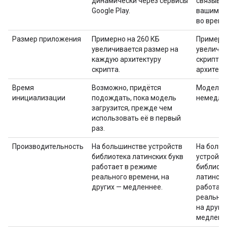
динамически через сервисы
связывае
Google Play.
вашим п
во время
Размер приложения
Примерно на 260 КБ
Примерн
увеличивается размер на
увеличе
каждую архитектуру
скрипта 
скрипта.
архитект
Время
Возможно, придётся
Модель 
инициализации
подождать, пока модель
немедле
загрузится, прежде чем
использовать её в первый
раз.
Производительность
На большинстве устройств
На боль
библиотека латинских букв
устройст
работает в режиме
библиот
реального времени, на
латински
других — медленнее.
работает
реальног
на други
медленн