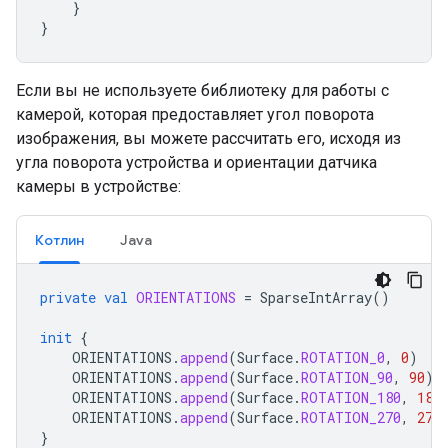
}
}
Если вы не используете библиотеку для работы с
камерой, которая предоставляет угол поворота
изображения, вы можете рассчитать его, исходя из
угла поворота устройства и ориентации датчика
камеры в устройстве:
Котлин
Java
private
val
ORIENTATIONS
=
SparseIntArray
()
init
{
ORIENTATIONS
.
append
(
Surface
.
ROTATION_0
,
0
)
ORIENTATIONS
.
append
(
Surface
.
ROTATION_90
,
90
)
ORIENTATIONS
.
append
(
Surface
.
ROTATION_180
,
180
ORIENTATIONS
.
append
(
Surface
.
ROTATION_270
,
270
}