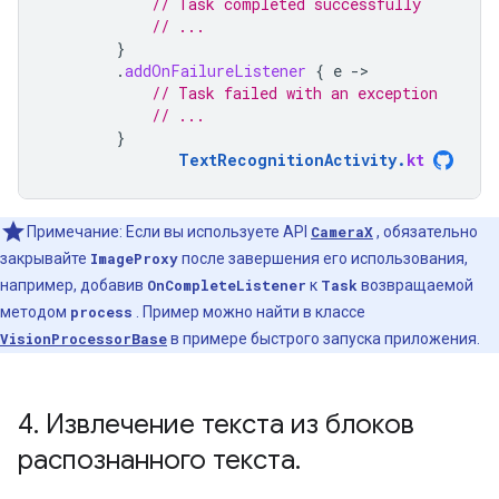
// Task completed successfully
// ...
}
.
addOnFailureListener
{
e
-
// Task failed with an exception
// ...
}
TextRecognitionActivity
.
kt
Примечание: Если вы используете API
CameraX
, обязательно
закрывайте
ImageProxy
после завершения его использования,
например, добавив
OnCompleteListener
к
Task
возвращаемой
методом
process
. Пример можно найти в классе
VisionProcessorBase
в примере быстрого запуска приложения.
4
.
Извлечение текста из блоков
распознанного текста
.