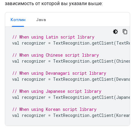
зависимость от которой вы указали выше:
Котлин
Java
// When using Latin script library
val
recognizer
=
TextRecognition
.
getClient
(
TextRec
// When using Chinese script library
val
recognizer
=
TextRecognition
.
getClient
(
Chinese
// When using Devanagari script library
val
recognizer
=
TextRecognition
.
getClient
(
Devanag
// When using Japanese script library
val
recognizer
=
TextRecognition
.
getClient
(
Japanes
// When using Korean script library
val
recognizer
=
TextRecognition
.
getClient
(
KoreanT