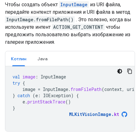
Чтобы создать объект
InputImage
из URI файла,
передайте контекст приложения и URI файла в метод
InputImage.fromFilePath()
. Это полезно, когда вы
используете интент
ACTION_GET_CONTENT
чтобы
предложить пользователю выбрать изображение из
галереи приложения.
Котлин
Java
val
image
:
InputImage
try
{
image
=
InputImage
.
fromFilePath
(
context
,
uri
)
}
catch
(
e
:
IOException
)
{
e
.
printStackTrace
()
}
MLKitVisionImage
.
kt