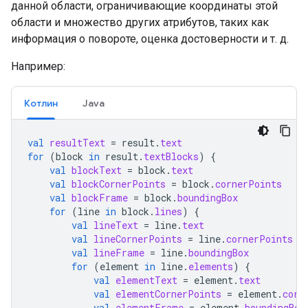
данной области, ограничивающие координаты этой
области и множество других атрибутов, таких как
информация о повороте, оценка достоверности и т. д.
Например:
Котлин
Java
val
resultText
=
result
.
text
for
(
block
in
result
.
textBlocks
)
{
val
blockText
=
block
.
text
val
blockCornerPoints
=
block
.
cornerPoints
val
blockFrame
=
block
.
boundingBox
for
(
line
in
block
.
lines
)
{
val
lineText
=
line
.
text
val
lineCornerPoints
=
line
.
cornerPoints
val
lineFrame
=
line
.
boundingBox
for
(
element
in
line
.
elements
)
{
val
elementText
=
element
.
text
val
elementCornerPoints
=
element
.
corn
val
elementFrame
=
element
.
boundingBox