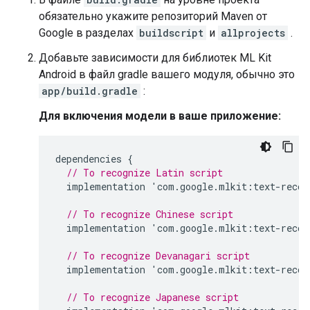
обязательно укажите репозиторий Maven от
Google в разделах
buildscript
и
allprojects
.
Добавьте зависимости для библиотек ML Kit
Android в файл gradle вашего модуля, обычно это
app/build.gradle
:
Для включения модели в ваше приложение:
dependencies
{
// To recognize Latin script
implementation
'
com
.
google
.
mlkit
:
text
-
recog
// To recognize Chinese script
implementation
'
com
.
google
.
mlkit
:
text
-
recog
// To recognize Devanagari script
implementation
'
com
.
google
.
mlkit
:
text
-
recog
// To recognize Japanese script