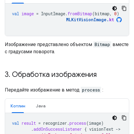
val
image
=
InputImage
.
fromBitmap
(
bitmap
,
0
)
MLKitVisionImage
.
kt
Изображение представлено объектом
Bitmap
вместе
с градусами поворота.
3
.
Обработка изображения
Передайте изображение в метод
process
:
Котлин
Java
val
result
=
recognizer
.
process
(
image
)
.
addOnSuccessListener
{
visionText
-