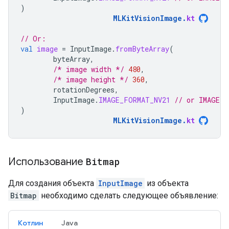
)
MLKitVisionImage
.
kt
// Or:
val
image
=
InputImage
.
fromByteArray
(
byteArray
,
/* image width */
480
,
/* image height */
360
,
rotationDegrees
,
InputImage
.
IMAGE_FORMAT_NV21
// or IMAGE_F
)
MLKitVisionImage
.
kt
Использование
Bitmap
Для создания объекта
InputImage
из объекта
Bitmap
необходимо сделать следующее объявление:
Котлин
Java