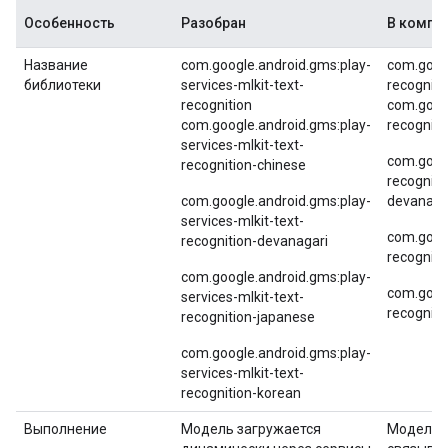
Особенность
Разобран
В компл
Название
com.google.android.gms:play-
com.googl
библиотеки
services-mlkit-text-
recogniti
recognition
com.googl
com.google.android.gms:play-
recogniti
services-mlkit-text-
com.googl
recognition-chinese
recogniti
com.google.android.gms:play-
devanaga
services-mlkit-text-
com.googl
recognition-devanagari
recogniti
com.google.android.gms:play-
com.googl
services-mlkit-text-
recogniti
recognition-japanese
com.google.android.gms:play-
services-mlkit-text-
recognition-korean
Выполнение
Модель загружается
Модель 