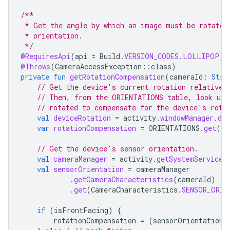
/**
 * Get the angle by which an image must be rotated
 * orientation.
 */
@RequiresApi
(
api
=
Build
.
VERSION_CODES
.
LOLLIPOP
)
@Throws
(
CameraAccessException
::
class
)
private
fun
getRotationCompensation
(
cameraId
:
Stri
// Get the device's current rotation relative 
// Then, from the ORIENTATIONS table, look up 
// rotated to compensate for the device's rota
val
deviceRotation
=
activity
.
windowManager
.
def
var
rotationCompensation
=
ORIENTATIONS
.
get
(
de
// Get the device's sensor orientation.
val
cameraManager
=
activity
.
getSystemService
(
val
sensorOrientation
=
cameraManager
.
getCameraCharacteristics
(
cameraId
)
.
get
(
CameraCharacteristics
.
SENSOR_ORIE
if
(
isFrontFacing
)
{
rotationCompensation
=
(
sensorOrientation