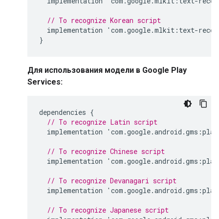
implementation
'
com
.
google
.
mlkit
:
text
-
recog
// To recognize Korean script
implementation
'
com
.
google
.
mlkit
:
text
-
recog
}
Для использования модели в Google Play
Services:
dependencies
{
// To recognize Latin script
implementation
'
com
.
google
.
android
.
gms
:
play
// To recognize Chinese script
implementation
'
com
.
google
.
android
.
gms
:
play
// To recognize Devanagari script
implementation
'
com
.
google
.
android
.
gms
:
play
// To recognize Japanese script