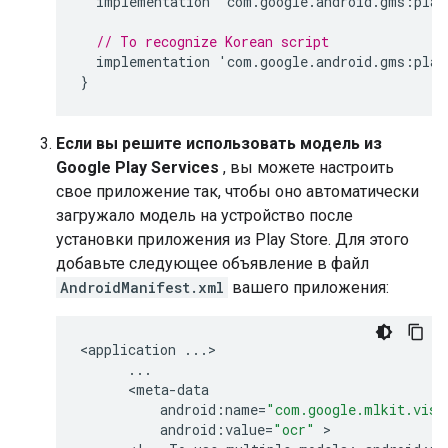
implementation
'
com
.
google
.
android
.
gms
:
play
// To recognize Korean script
implementation
'
com
.
google
.
android
.
gms
:
play
}
Если вы решите использовать модель из
Google Play Services
, вы можете настроить
свое приложение так, чтобы оно автоматически
загружало модель на устройство после
установки приложения из Play Store. Для этого
добавьте следующее объявление в файл
AndroidManifest.xml
вашего приложения:
<
application
...
>

...
      <
meta
-
data
android
:
name
=
"com.google.mlkit.visi
android
:
value
=
"ocr"
 >
