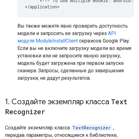
      <
!
--
To
use
multiple
models
:
android
:
va
<
/
application
Вы также можете явно проверить доступность
модели и запросить ее загрузку через
API
модуля ModuleInstallClient
сервисов Google Play.
Если вы не включите загрузку модели во время
установки или не запросите явную загрузку,
модель будет загружена при первом запуске
сканера. Запросы, сделанные до завершения
загрузки, не дадут результатов.
1
.
Создайте экземпляр класса
Text
Recognizer
Создайте экземпляр класса
TextRecognizer
,
передав параметры, относящиеся к библиотеке,