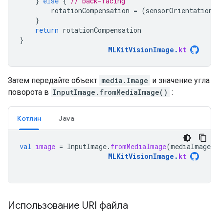
}
else
{
// back-facing
rotationCompensation
=
(
sensorOrientation
}
return
rotationCompensation
}
MLKitVisionImage
.
kt
Затем передайте объект
media.Image
и значение угла
поворота в
InputImage.fromMediaImage()
:
Котлин
Java
val
image
=
InputImage
.
fromMediaImage
(
mediaImage
,
MLKitVisionImage
.
kt
Использование URI файла