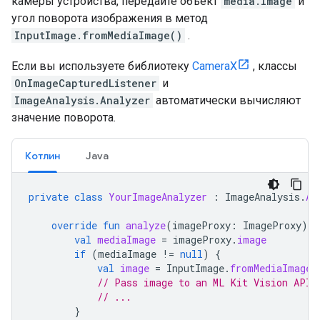
камеры устройства, передайте объект
media.Image
и
угол поворота изображения в метод
InputImage.fromMediaImage()
.
Если вы используете библиотеку
CameraX
, классы
OnImageCapturedListener
и
ImageAnalysis.Analyzer
автоматически вычисляют
значение поворота.
Котлин
Java
private
class
YourImageAnalyzer
:
ImageAnalysis
.
An
override
fun
analyze
(
imageProxy
:
ImageProxy
)
{
val
mediaImage
=
imageProxy
.
image
if
(
mediaImage
!=
null
)
{
val
image
=
InputImage
.
fromMediaImage
(
// Pass image to an ML Kit Vision API
// ...
}