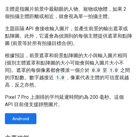
主體是指圖片前景中最顯眼的人物、寵物或物體，如果 2
個拍攝主體距離或相近，就會視為單一拍攝主體。
主題區隔 API 會接收輸入圖片，並產生前景的輸出遮罩或
點陣圖。此外，它還會為偵測到的每個主體提供遮罩和點陣
圖 (前景等於所有拍攝目標合併)。
根據預設，前景遮罩和前景點陣圖的大小與輸入圖片相同
(個別主體遮罩和點陣圖的大小可能會與輸入圖片大小不
同)。遮罩的每個像素都會獲派一個介於
0.0
至
1.0
之間
的浮點數。數字越接近
1.0
，像素代表主體的可信度就越
高，反之亦然。
Pixel 7 Pro 上測得的平均延遲時間約為 200 毫秒。這個
API 目前僅支援靜態圖片。
Android