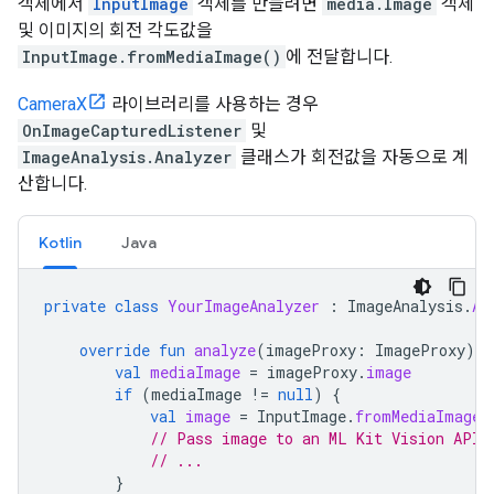
객체에서
InputImage
객체를 만들려면
media.Image
객체
및 이미지의 회전 각도값을
InputImage.fromMediaImage()
에 전달합니다.
CameraX
라이브러리를 사용하는 경우
OnImageCapturedListener
및
ImageAnalysis.Analyzer
클래스가 회전값을 자동으로 계
산합니다.
Kotlin
Java
private
class
YourImageAnalyzer
:
ImageAnalysis
.
An
override
fun
analyze
(
imageProxy
:
ImageProxy
)
{
val
mediaImage
=
imageProxy
.
image
if
(
mediaImage
!=
null
)
{
val
image
=
InputImage
.
fromMediaImage
(
// Pass image to an ML Kit Vision API
// ...
}