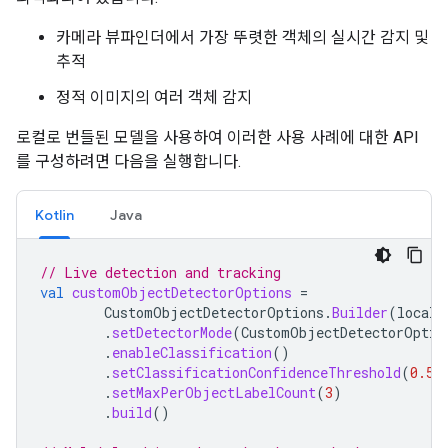
카메라 뷰파인더에서 가장 뚜렷한 객체의 실시간 감지 및
추적
정적 이미지의 여러 객체 감지
로컬로 번들된 모델을 사용하여 이러한 사용 사례에 대한 API
를 구성하려면 다음을 실행합니다.
Kotlin
Java
// Live detection and tracking
val
customObjectDetectorOptions
=
CustomObjectDetectorOptions
.
Builder
(
localM
.
setDetectorMode
(
CustomObjectDetectorOptio
.
enableClassification
()
.
setClassificationConfidenceThreshold
(
0.5f
.
setMaxPerObjectLabelCount
(
3
)
.
build
()