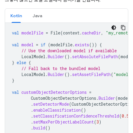
Kotlin
Java
val
modelFile
=
File
(
context
.
cacheDir
,
"my_remote_
val
model
=
if
(
modelFile
.
exists
())
{
// Use the downloaded model if available
LocalModel
.
Builder
().
setAbsoluteFilePath
(
model
}
else
{
// Fall back to the bundled model
LocalModel
.
Builder
().
setAssetFilePath
(
"model.t
}
val
customObjectDetectorOptions
=
CustomObjectDetectorOptions
.
Builder
(
model
)
.
setDetectorMode
(
CustomObjectDetectorOptio
.
enableClassification
()
.
setClassificationConfidenceThreshold
(
0.5f
.
setMaxPerObjectLabelCount
(
3
)
.
build
()