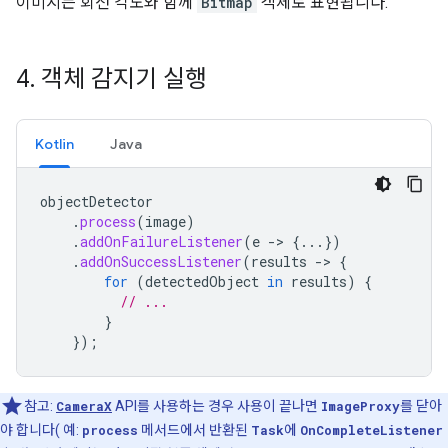
이미지는 회전 각도와 함께
Bitmap
객체로 표현됩니다.
4
.
객체 감지기 실행
Kotlin
Java
objectDetector
.
process
(
image
)
.
addOnFailureListener
(
e
->
{...})
.
addOnSuccessListener
(
results
->
{
for
(
detectedObject
in
results
)
{
// ...
}
});
참고:
CameraX
API를 사용하는 경우 사용이 끝나면
ImageProxy
를 닫아
야 합니다( 예:
process
메서드에서 반환된
Task
에
OnCompleteListener