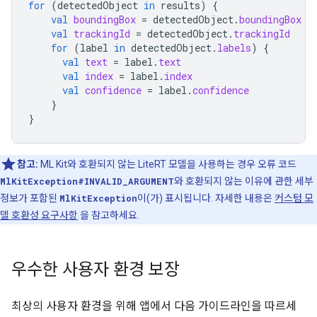
for
(
detectedObject
in
results
)
{
val
boundingBox
=
detectedObject
.
boundingBox
val
trackingId
=
detectedObject
.
trackingId
for
(
label
in
detectedObject
.
labels
)
{
val
text
=
label
.
text
val
index
=
label
.
index
val
confidence
=
label
.
confidence
}
}
참고:
ML Kit와 호환되지 않는 LiteRT 모델을 사용하는 경우 오류 코드
MlKitException#INVALID_ARGUMENT
와 호환되지 않는 이유에 관한 세부
정보가 포함된
MlKitException
이(가) 표시됩니다. 자세한 내용은
커스텀 모
델 호환성 요구사항
을 참고하세요.
우수한 사용자 환경 보장
최상의 사용자 환경을 위해 앱에서 다음 가이드라인을 따르세