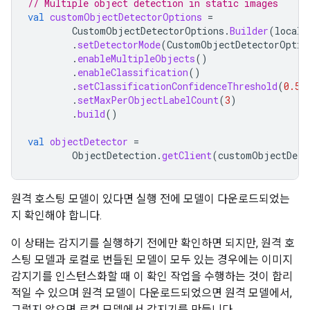
// Multiple object detection in static images
val
customObjectDetectorOptions
=
CustomObjectDetectorOptions
.
Builder
(
localM
.
setDetectorMode
(
CustomObjectDetectorOptio
.
enableMultipleObjects
()
.
enableClassification
()
.
setClassificationConfidenceThreshold
(
0.5f
.
setMaxPerObjectLabelCount
(
3
)
.
build
()
val
objectDetector
=
ObjectDetection
.
getClient
(
customObjectDete
원격 호스팅 모델이 있다면 실행 전에 모델이 다운로드되었는
지 확인해야 합니다.
이 상태는 감지기를 실행하기 전에만 확인하면 되지만, 원격 호
스팅 모델과 로컬로 번들된 모델이 모두 있는 경우에는 이미지
감지기를 인스턴스화할 때 이 확인 작업을 수행하는 것이 합리
적일 수 있으며 원격 모델이 다운로드되었으면 원격 모델에서,
그렇지 않으면 로컬 모델에서 감지기를 만듭니다.