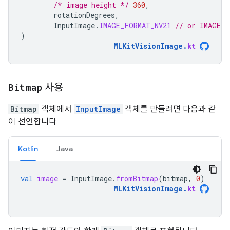
/* image height */
360
,
rotationDegrees
,
InputImage
.
IMAGE_FORMAT_NV21
// or IMAGE_F
)
MLKitVisionImage
.
kt
Bitmap
사용
Bitmap
객체에서
InputImage
객체를 만들려면 다음과 같
이 선언합니다.
Kotlin
Java
val
image
=
InputImage
.
fromBitmap
(
bitmap
,
0
)
MLKitVisionImage
.
kt