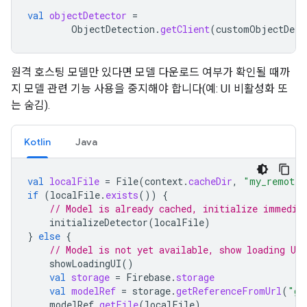
val
objectDetector
=
ObjectDetection
.
getClient
(
customObjectDete
원격 호스팅 모델만 있다면 모델 다운로드 여부가 확인될 때까
지 모델 관련 기능 사용을 중지해야 합니다(예: UI 비활성화 또
는 숨김).
Kotlin
Java
val
localFile
=
File
(
context
.
cacheDir
,
"my_remote_
if
(
localFile
.
exists
())
{
// Model is already cached, initialize immedia
initializeDetector
(
localFile
)
}
else
{
// Model is not yet available, show loading UI 
showLoadingUI
()
val
storage
=
Firebase
.
storage
val
modelRef
=
storage
.
getReferenceFromUrl
(
"gs
modelRef
.
getFile
(
localFile
)