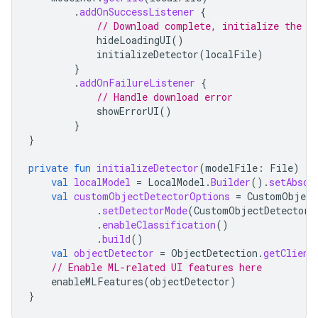
.
addOnSuccessListener
{
// Download complete, initialize the d
hideLoadingUI
()
initializeDetector
(
localFile
)
}
.
addOnFailureListener
{
// Handle download error
showErrorUI
()
}
}
private
fun
initializeDetector
(
modelFile
:
File
)
{
val
localModel
=
LocalModel
.
Builder
().
setAbsol
val
customObjectDetectorOptions
=
CustomObject
.
setDetectorMode
(
CustomObjectDetectorO
.
enableClassification
()
.
build
()
val
objectDetector
=
ObjectDetection
.
getClient
// Enable ML-related UI features here
enableMLFeatures
(
objectDetector
)
}