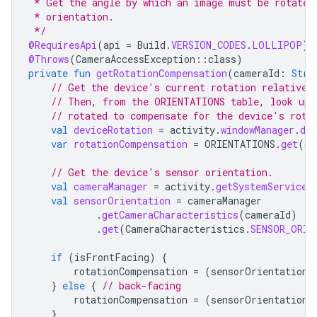
 * Get the angle by which an image must be rotated
 * orientation.
 */
@RequiresApi
(
api
=
Build
.
VERSION_CODES
.
LOLLIPOP
)
@Throws
(
CameraAccessException
::
class
)
private
fun
getRotationCompensation
(
cameraId
:
Stri
// Get the device's current rotation relative 
// Then, from the ORIENTATIONS table, look up 
// rotated to compensate for the device's rota
val
deviceRotation
=
activity
.
windowManager
.
def
var
rotationCompensation
=
ORIENTATIONS
.
get
(
de
// Get the device's sensor orientation.
val
cameraManager
=
activity
.
getSystemService
(
val
sensorOrientation
=
cameraManager
.
getCameraCharacteristics
(
cameraId
)
.
get
(
CameraCharacteristics
.
SENSOR_ORIE
if
(
isFrontFacing
)
{
rotationCompensation
=
(
sensorOrientation
}
else
{
// back-facing
rotationCompensation
=
(
sensorOrientation
}