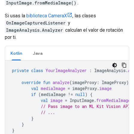
InputImage.fromMediaImage()
.
Si usas la
biblioteca CameraX
, las clases
OnImageCapturedListener
y
ImageAnalysis.Analyzer
calculan el valor de rotación
por ti.
Kotlin
Java
private
class
YourImageAnalyzer
:
ImageAnalysis
.
An
override
fun
analyze
(
imageProxy
:
ImageProxy
)
{
val
mediaImage
=
imageProxy
.
image
if
(
mediaImage
!=
null
)
{
val
image
=
InputImage
.
fromMediaImage
(
// Pass image to an ML Kit Vision API
// ...
}
}
}