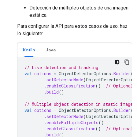
Detección de múltiples objetos de una imagen
estática.
Para configurar la API para estos casos de uso, haz
lo siguiente:
Kotlin
Java
// Live detection and tracking
val
options
=
ObjectDetectorOptions
.
Builder
()
.
setDetectorMode
(
ObjectDetectorOption
.
enableClassification
()
// Optional
.
build
()
// Multiple object detection in static images
val
options
=
ObjectDetectorOptions
.
Builder
()
.
setDetectorMode
(
ObjectDetectorOption
.
enableMultipleObjects
()
.
enableClassification
()
// Optional
.
build
()