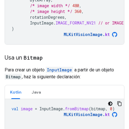
/* image width */
480
,
/* image height */
360
,
rotationDegrees
,
InputImage
.
IMAGE_FORMAT_NV21
// or IMAGE_F
)
MLKitVisionImage
.
kt
Usa un
Bitmap
Para crear un objeto
InputImage
a partir de un objeto
Bitmap
, haz la siguiente declaración:
Kotlin
Java
val
image
=
InputImage
.
fromBitmap
(
bitmap
,
0
)
MLKitVisionImage
.
kt