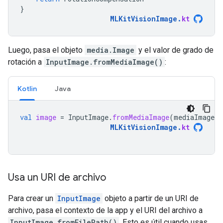
}
MLKitVisionImage
.
kt
Luego, pasa el objeto
media.Image
y el valor de grado de
rotación a
InputImage.fromMediaImage()
:
Kotlin
Java
val
image
=
InputImage
.
fromMediaImage
(
mediaImage
,
MLKitVisionImage
.
kt
Usa un URI de archivo
Para crear un
InputImage
objeto a partir de un URI de
archivo, pasa el contexto de la app y el URI del archivo a
InputImage.fromFilePath()
. Esto es útil cuando usas