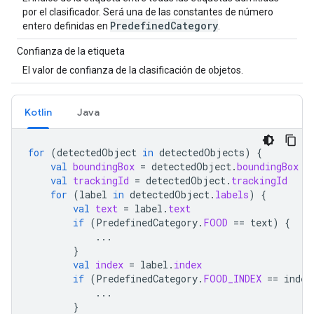
por el clasificador. Será una de las constantes de número
Predefined
Category
entero definidas en
.
Confianza de la etiqueta
El valor de confianza de la clasificación de objetos.
Kotlin
Java
for
(
detectedObject
in
detectedObjects
)
{
val
boundingBox
=
detectedObject
.
boundingBox
val
trackingId
=
detectedObject
.
trackingId
for
(
label
in
detectedObject
.
labels
)
{
val
text
=
label
.
text
if
(
PredefinedCategory
.
FOOD
==
text
)
{
...
}
val
index
=
label
.
index
if
(
PredefinedCategory
.
FOOD_INDEX
==
index
...
}