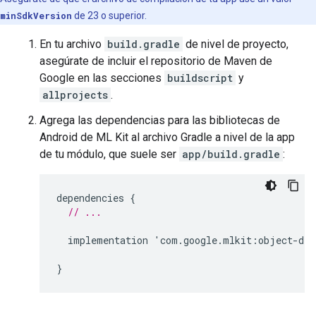
minSdkVersion
de 23 o superior.
En tu archivo
build.gradle
de nivel de proyecto,
asegúrate de incluir el repositorio de Maven de
Google en las secciones
buildscript
y
allprojects
.
Agrega las dependencias para las bibliotecas de
Android de ML Kit al archivo Gradle a nivel de la app
de tu módulo, que suele ser
app/build.gradle
:
dependencies
{
// ...
implementation
'
com
.
google
.
mlkit
:
object
-
det
}