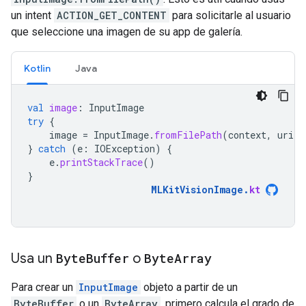
un intent
ACTION_GET_CONTENT
para solicitarle al usuario
que seleccione una imagen de su app de galería.
Kotlin
Java
val
image
:
InputImage
try
{
image
=
InputImage
.
fromFilePath
(
context
,
uri
)
}
catch
(
e
:
IOException
)
{
e
.
printStackTrace
()
}
MLKitVisionImage
.
kt
Usa un
Byte
Buffer
o
Byte
Array
Para crear un
InputImage
objeto a partir de un
ByteBuffer
o un
ByteArray
, primero calcula el grado de