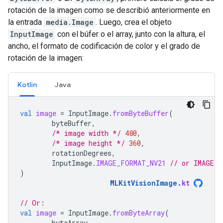
rotación de la imagen como se describió anteriormente en
la entrada
media.Image
. Luego, crea el objeto
InputImage
con el búfer o el array, junto con la altura, el
ancho, el formato de codificación de color y el grado de
rotación de la imagen:
Kotlin
Java
val
image
=
InputImage
.
fromByteBuffer
(
byteBuffer
,
/* image width */
480
,
/* image height */
360
,
rotationDegrees
,
InputImage
.
IMAGE_FORMAT_NV21
// or IMAGE_F
)
MLKitVisionImage
.
kt
// Or:
val
image
=
InputImage
.
fromByteArray
(
byteArray
,