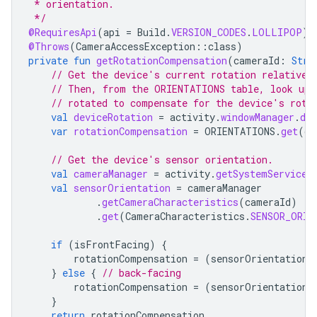
 * orientation.
 */
@RequiresApi
(
api
=
Build
.
VERSION_CODES
.
LOLLIPOP
)
@Throws
(
CameraAccessException
::
class
)
private
fun
getRotationCompensation
(
cameraId
:
Stri
// Get the device's current rotation relative 
// Then, from the ORIENTATIONS table, look up 
// rotated to compensate for the device's rota
val
deviceRotation
=
activity
.
windowManager
.
def
var
rotationCompensation
=
ORIENTATIONS
.
get
(
de
// Get the device's sensor orientation.
val
cameraManager
=
activity
.
getSystemService
(
val
sensorOrientation
=
cameraManager
.
getCameraCharacteristics
(
cameraId
)
.
get
(
CameraCharacteristics
.
SENSOR_ORIE
if
(
isFrontFacing
)
{
rotationCompensation
=
(
sensorOrientation
}
else
{
// back-facing
rotationCompensation
=
(
sensorOrientation
}
return
rotationCompensation