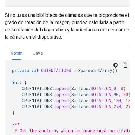
Si no usas una biblioteca de cámaras que te proporcione el
grado de rotación de la imagen, puedes calcularla a partir
de la rotación del dispositivo y la orientación del sensor de
la cámara en el dispositivo:
Kotlin
Java
private
val
ORIENTATIONS
=
SparseIntArray
()
init
{
ORIENTATIONS
.
append
(
Surface
.
ROTATION_0
,
0
)
ORIENTATIONS
.
append
(
Surface
.
ROTATION_90
,
90
)
ORIENTATIONS
.
append
(
Surface
.
ROTATION_180
,
180
ORIENTATIONS
.
append
(
Surface
.
ROTATION_270
,
270
}
/**
 * Get the angle by which an image must be rotated