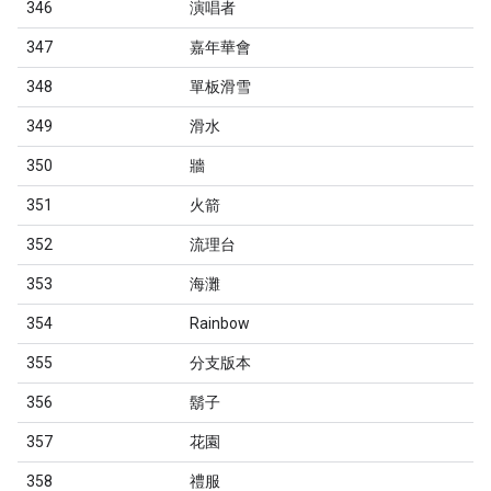
346
演唱者
347
嘉年華會
348
單板滑雪
349
滑水
350
牆
351
火箭
352
流理台
353
海灘
354
Rainbow
355
分支版本
356
鬍子
357
花園
358
禮服