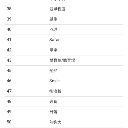
38
競爭程度
39
懸崖
40
羽球
41
Safari
42
單車
43
體育館/體育場
45
船舶
46
Smile
47
衝浪板
48
速食
49
日落
50
熱狗犬