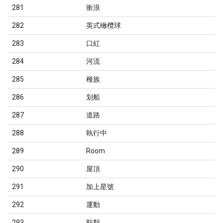
281
衝浪
282
英式橄欖球
283
口紅
284
河流
285
種族
286
划船
287
道路
288
執行中
289
Room
290
屋頂
291
加上星號
292
運動
293
鞋類