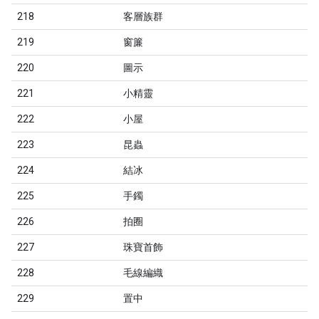
218
客層族群
219
窗簾
220
圖示
221
小精靈
222
小屋
223
昆蟲
224
結冰
225
手鐲
226
拍圈
227
珠寶首飾
228
毛線編織
229
置中