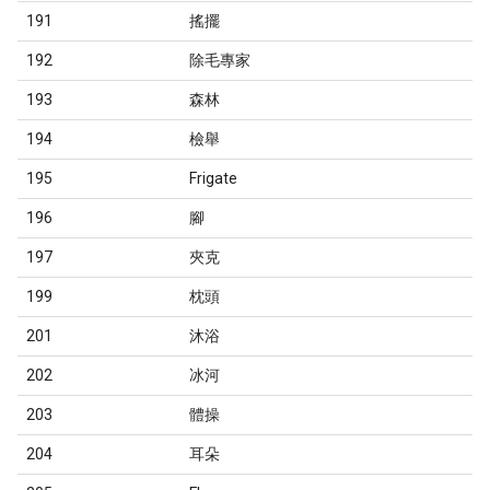
191
搖擺
192
除毛專家
193
森林
194
檢舉
195
Frigate
196
腳
197
夾克
199
枕頭
201
沐浴
202
冰河
203
體操
204
耳朵