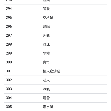
294
管狀
295
空格鍵
296
舒眠
297
外觀
298
游泳
299
學校
300
壽司
301
情人座沙發
302
超人
303
冷氣
304
滑雪
305
潛水艇