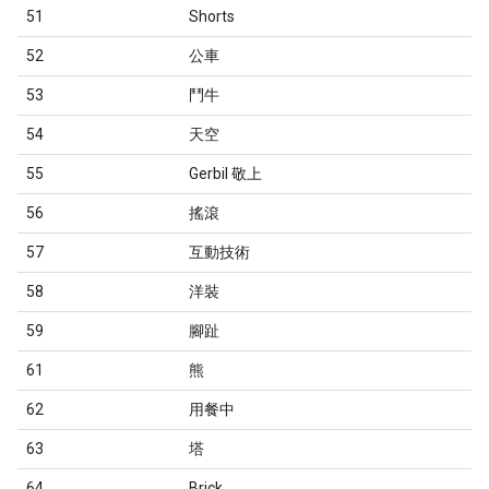
51
Shorts
52
公車
53
鬥牛
54
天空
55
Gerbil 敬上
56
搖滾
57
互動技術
58
洋裝
59
腳趾
61
熊
62
用餐中
63
塔
64
Brick