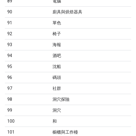
89
電腦
90
廚具與烘焙器具
91
單色
92
椅子
93
海報
94
酒吧
95
沈船
96
碼頭
97
社群
98
洞穴探險
99
洞穴
100
和
101
櫥櫃與工作檯