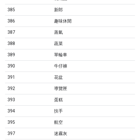
385
新郎
386
趣味休閒
387
蒸氣
388
蔬菜
389
單輪車
390
牛仔褲
391
花盆
392
導覽匣
393
蛋糕
394
扶手
395
航空
397
迷霧灰