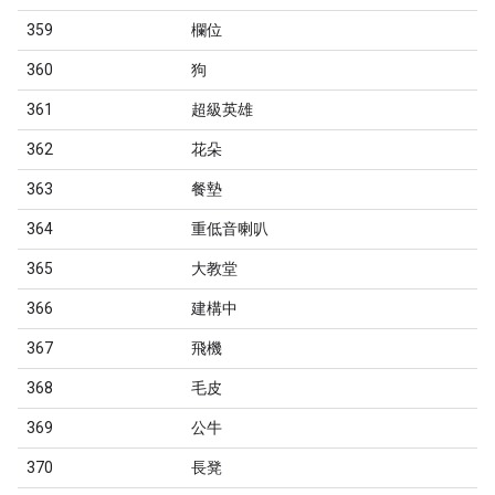
359
欄位
360
狗
361
超級英雄
362
花朵
363
餐墊
364
重低音喇叭
365
大教堂
366
建構中
367
飛機
368
毛皮
369
公牛
370
長凳