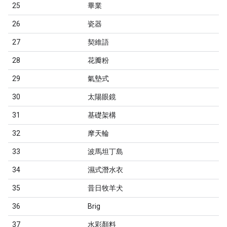
25
畢業
26
瓷器
27
契維語
28
花瓣粉
29
氣墊式
30
太陽眼鏡
31
基礎架構
32
摩天輪
33
波馬坦丁島
34
濕式潛水衣
35
昔日牧羊犬
36
Brig
37
水彩顏料