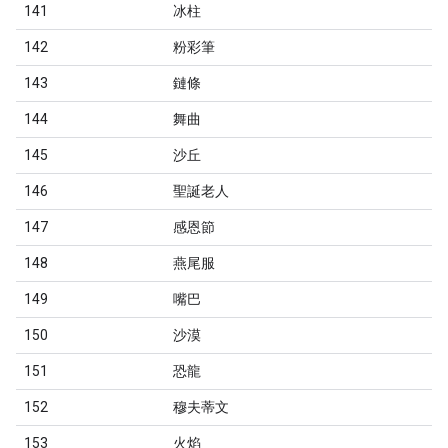
141
冰柱
142
粉彩筆
143
鏈條
144
舞曲
145
沙丘
146
聖誕老人
147
感恩節
148
燕尾服
149
嘴巴
150
沙漠
151
恐龍
152
穆夫蒂文
153
火焰