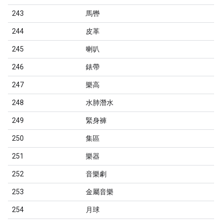
243
馬轡
244
皮革
245
喇叭
246
錶帶
247
樂高
248
水肺潛水
249
緊身褲
250
集區
251
樂器
252
音樂劇
253
金屬音樂
254
月球