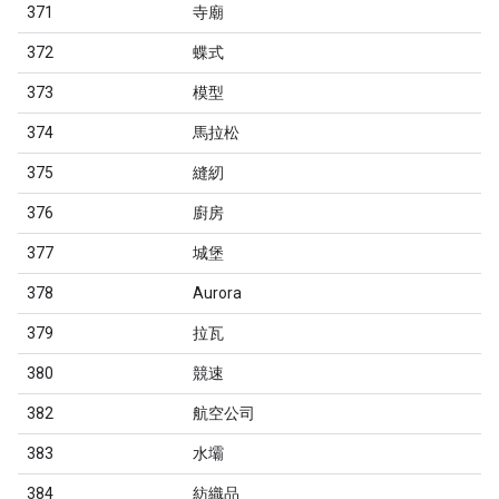
371
寺廟
372
蝶式
373
模型
374
馬拉松
375
縫紉
376
廚房
377
城堡
378
Aurora
379
拉瓦
380
競速
382
航空公司
383
水壩
384
紡織品