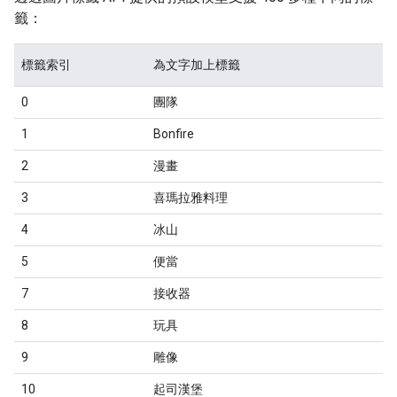
籤：
標籤索引
為文字加上標籤
0
團隊
1
Bonfire
2
漫畫
3
喜瑪拉雅料理
4
冰山
5
便當
7
接收器
8
玩具
9
雕像
10
起司漢堡