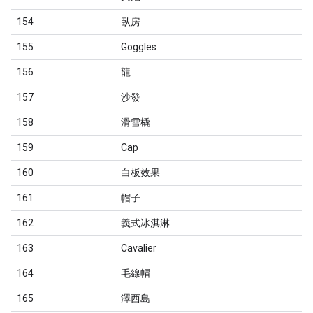
154
臥房
155
Goggles
156
龍
157
沙發
158
滑雪橇
159
Cap
160
白板效果
161
帽子
162
義式冰淇淋
163
Cavalier
164
毛線帽
165
澤西島