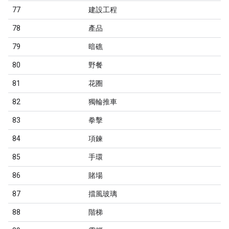
77
建設工程
78
產品
79
暗礁
80
野餐
81
花圈
82
獨輪推車
83
拳擊
84
項鍊
85
手環
86
賭場
87
擋風玻璃
88
階梯