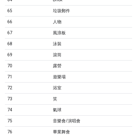
65
垃圾郵件
66
人物
67
風浪板
68
泳裝
69
滾筒
70
露營
71
遊樂場
72
浴室
73
笑
74
氣球
75
音樂會/演唱會
76
畢業舞會