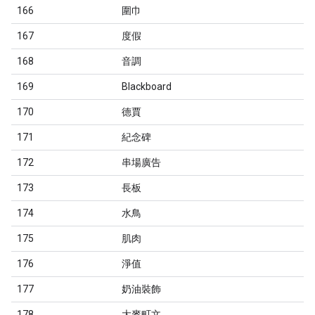
166
圍巾
167
度假
168
音調
169
Blackboard
170
德賈
171
紀念碑
172
串場廣告
173
長板
174
水鳥
175
肌肉
176
淨值
177
奶油裝飾
178
大麥町文