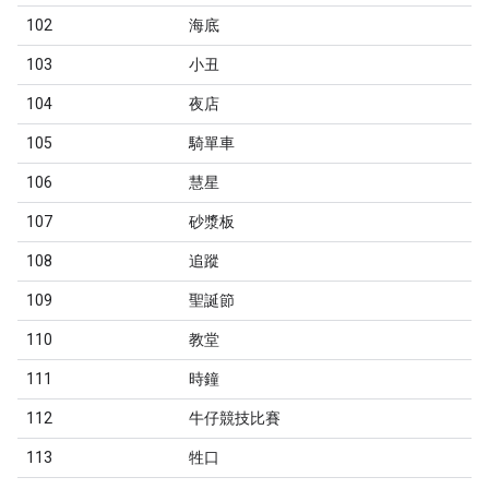
102
海底
103
小丑
104
夜店
105
騎單車
106
慧星
107
砂漿板
108
追蹤
109
聖誕節
110
教堂
111
時鐘
112
牛仔競技比賽
113
牲口