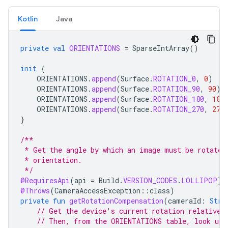
Kotlin
Java
private
val
ORIENTATIONS
=
SparseIntArray
()
init
{
ORIENTATIONS
.
append
(
Surface
.
ROTATION_0
,
0
)
ORIENTATIONS
.
append
(
Surface
.
ROTATION_90
,
90
)
ORIENTATIONS
.
append
(
Surface
.
ROTATION_180
,
180
ORIENTATIONS
.
append
(
Surface
.
ROTATION_270
,
270
}
/**
 * Get the angle by which an image must be rotated
 * orientation.
 */
@RequiresApi
(
api
=
Build
.
VERSION_CODES
.
LOLLIPOP
)
@Throws
(
CameraAccessException
::
class
)
private
fun
getRotationCompensation
(
cameraId
:
Stri
// Get the device's current rotation relative 
// Then, from the ORIENTATIONS table, look up 