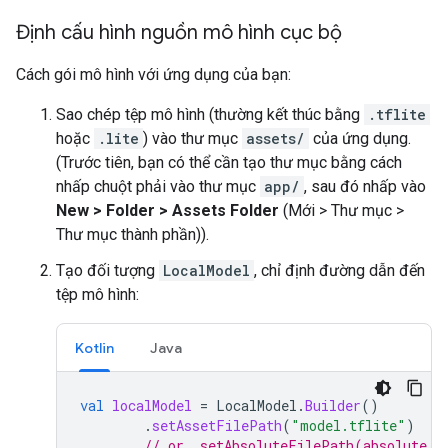
Định cấu hình nguồn mô hình cục bộ
Cách gói mô hình với ứng dụng của bạn:
Sao chép tệp mô hình (thường kết thúc bằng
.tflite
hoặc
.lite
) vào thư mục
assets/
của ứng dụng.
(Trước tiên, bạn có thể cần tạo thư mục bằng cách
nhấp chuột phải vào thư mục
app/
, sau đó nhấp vào
New > Folder > Assets Folder
(Mới > Thư mục >
Thư mục thành phần)).
Tạo đối tượng
LocalModel
, chỉ định đường dẫn đến
tệp mô hình:
Kotlin
Java
val
localModel
=
LocalModel
.
Builder
()
.
setAssetFilePath
(
"model.tflite"
)
// or .setAbsoluteFilePath(absolute p