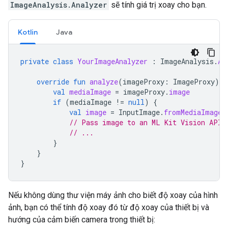
ImageAnalysis.Analyzer
sẽ tính giá trị xoay cho bạn.
Kotlin
Java
private
class
YourImageAnalyzer
:
ImageAnalysis
.
An
override
fun
analyze
(
imageProxy
:
ImageProxy
)
{
val
mediaImage
=
imageProxy
.
image
if
(
mediaImage
!=
null
)
{
val
image
=
InputImage
.
fromMediaImage
(
// Pass image to an ML Kit Vision API
// ...
}
}
}
Nếu không dùng thư viện máy ảnh cho biết độ xoay của hình
ảnh, bạn có thể tính độ xoay đó từ độ xoay của thiết bị và
hướng của cảm biến camera trong thiết bị: