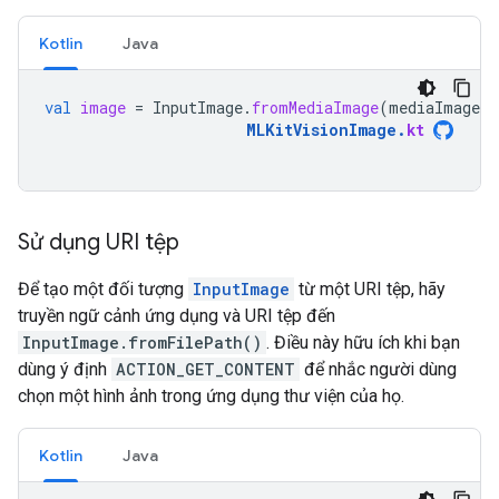
Kotlin
Java
val
image
=
InputImage
.
fromMediaImage
(
mediaImage
,
MLKitVisionImage
.
kt
Sử dụng URI tệp
Để tạo một đối tượng
InputImage
từ một URI tệp, hãy
truyền ngữ cảnh ứng dụng và URI tệp đến
InputImage.fromFilePath()
. Điều này hữu ích khi bạn
dùng ý định
ACTION_GET_CONTENT
để nhắc người dùng
chọn một hình ảnh trong ứng dụng thư viện của họ.
Kotlin
Java