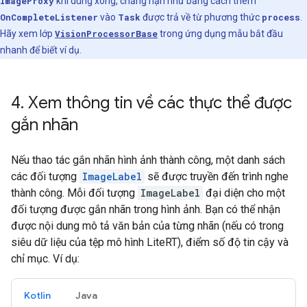
ImageProxy
khi dùng xong, chẳng hạn như bằng cách thêm
OnCompleteListener
vào
Task
được trả về từ phương thức
process
.
Hãy xem lớp
VisionProcessorBase
trong ứng dụng mẫu bắt đầu
nhanh để biết ví dụ.
4
.
Xem thông tin về các thực thể được
gắn nhãn
Nếu thao tác gắn nhãn hình ảnh thành công, một danh sách
các đối tượng
ImageLabel
sẽ được truyền đến trình nghe
thành công. Mỗi đối tượng
ImageLabel
đại diện cho một
đối tượng được gắn nhãn trong hình ảnh. Bạn có thể nhận
được nội dung mô tả văn bản của từng nhãn (nếu có trong
siêu dữ liệu của tệp mô hình LiteRT), điểm số độ tin cậy và
chỉ mục. Ví dụ:
Kotlin
Java