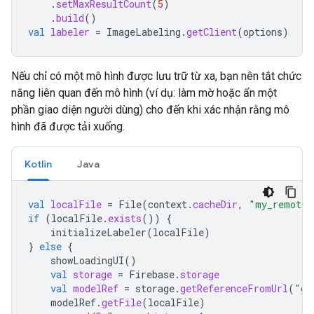
.
setMaxResultCount
(
5
)
.
build
()
val
labeler
=
ImageLabeling
.
getClient
(
options
)
Nếu chỉ có một mô hình được lưu trữ từ xa, bạn nên tắt chức
năng liên quan đến mô hình (ví dụ: làm mờ hoặc ẩn một
phần giao diện người dùng) cho đến khi xác nhận rằng mô
hình đã được tải xuống.
Kotlin
Java
val
localFile
=
File
(
context
.
cacheDir
,
"my_remote_
if
(
localFile
.
exists
())
{
initializeLabeler
(
localFile
)
}
else
{
showLoadingUI
()
val
storage
=
Firebase
.
storage
val
modelRef
=
storage
.
getReferenceFromUrl
(
"gs
modelRef
.
getFile
(
localFile
)