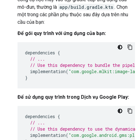
mô-đun, thường là
app/build.gradle.kts
. Chọn
một trong các phần phụ thuộc sau đây dựa trên nhu
cầu của bạn:
Để gói quy trình với ứng dụng của bạn:
dependencies
{
// ...
// Use this dependency to bundle the pipelin
implementation
(
"com.google.mlkit:image-labe
}
Để sử dụng quy trình trong Dịch vụ Google Play:
dependencies
{
// ...
// Use this dependency to use the dynamical
implementation
(
"com.google.android.gms:play