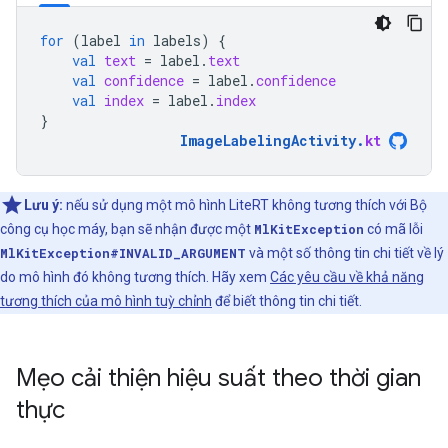
for
(
label
in
labels
)
{
val
text
=
label
.
text
val
confidence
=
label
.
confidence
val
index
=
label
.
index
}
ImageLabelingActivity
.
kt
Lưu ý:
nếu sử dụng một mô hình LiteRT không tương thích với Bộ
công cụ học máy, bạn sẽ nhận được một
MlKitException
có mã lỗi
MlKitException#INVALID_ARGUMENT
và một số thông tin chi tiết về lý
do mô hình đó không tương thích. Hãy xem
Các yêu cầu về khả năng
tương thích của mô hình tuỳ chỉnh
để biết thông tin chi tiết.
Mẹo cải thiện hiệu suất theo thời gian
thực