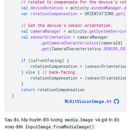
// rotated to compensate for the device's rota
val
deviceRotation
=
activity
.
windowManager
.
def
var
rotationCompensation
=
ORIENTATIONS
.
get
(
de
// Get the device's sensor orientation.
val
cameraManager
=
activity
.
getSystemService
(
val
sensorOrientation
=
cameraManager
.
getCameraCharacteristics
(
cameraId
)
.
get
(
CameraCharacteristics
.
SENSOR_ORIE
if
(
isFrontFacing
)
{
rotationCompensation
=
(
sensorOrientation
}
else
{
// back-facing
rotationCompensation
=
(
sensorOrientation
}
return
rotationCompensation
}
MLKitVisionImage
.
kt
Sau đó, hãy truyền đối tượng
media.Image
và giá trị độ
xoay đến
InputImage.fromMediaImage()
: