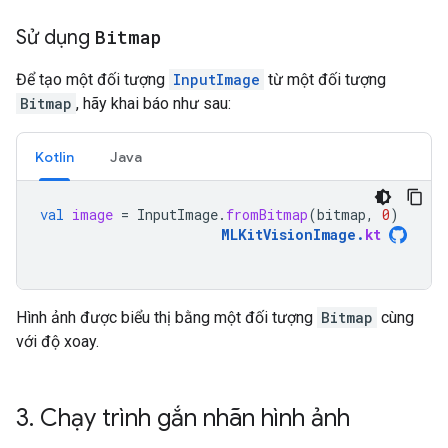
Sử dụng
Bitmap
Để tạo một đối tượng
InputImage
từ một đối tượng
Bitmap
, hãy khai báo như sau:
Kotlin
Java
val
image
=
InputImage
.
fromBitmap
(
bitmap
,
0
)
MLKitVisionImage
.
kt
Hình ảnh được biểu thị bằng một đối tượng
Bitmap
cùng
với độ xoay.
3
.
Chạy trình gắn nhãn hình ảnh