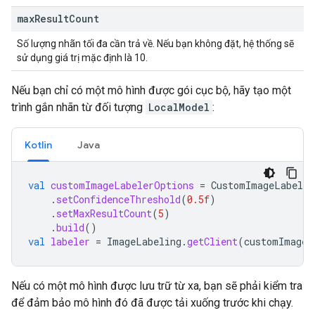
max
Result
Count
Số lượng nhãn tối đa cần trả về. Nếu bạn không đặt, hệ thống sẽ
sử dụng giá trị mặc định là 10.
Nếu bạn chỉ có một mô hình được gói cục bộ, hãy tạo một
trình gắn nhãn từ đối tượng
LocalModel
:
Kotlin
Java
val
customImageLabelerOptions
=
CustomImageLabeler
.
setConfidenceThreshold
(
0.5f
)
.
setMaxResultCount
(
5
)
.
build
()
val
labeler
=
ImageLabeling
.
getClient
(
customImageL
Nếu có một mô hình được lưu trữ từ xa, bạn sẽ phải kiểm tra
để đảm bảo mô hình đó đã được tải xuống trước khi chạy.