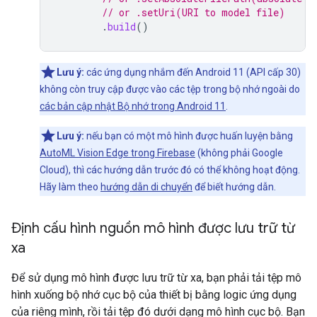
// or .setUri(URI to model file)
.
build
()
Lưu ý:
các ứng dụng nhắm đến Android 11 (API cấp 30)
không còn truy cập được vào các tệp trong bộ nhớ ngoài do
các bản cập nhật Bộ nhớ trong Android 11
.
Lưu ý:
nếu bạn có một mô hình được huấn luyện bằng
AutoML Vision Edge trong Firebase
(không phải Google
Cloud), thì các hướng dẫn trước đó có thể không hoạt động.
Hãy làm theo
hướng dẫn di chuyển
để biết hướng dẫn.
Định cấu hình nguồn mô hình được lưu trữ từ
xa
Để sử dụng mô hình được lưu trữ từ xa, bạn phải tải tệp mô
hình xuống bộ nhớ cục bộ của thiết bị bằng logic ứng dụng
của riêng mình, rồi tải tệp đó dưới dạng mô hình cục bộ. Bạn