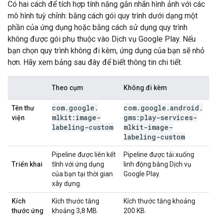
Có hai cách để tích hợp tính năng gắn nhãn hình ảnh với các
mô hình tuỳ chỉnh: bằng cách gói quy trình dưới dạng một
phần của ứng dụng hoặc bằng cách sử dụng quy trình
không được gói phụ thuộc vào Dịch vụ Google Play. Nếu
bạn chọn quy trình không đi kèm, ứng dụng của bạn sẽ nhỏ
hơn. Hãy xem bảng sau đây để biết thông tin chi tiết.
Theo cụm
Không đi kèm
com
.
google
.
com
.
google
.
android
.
Tên thư
mlkit:image-
gms:play-services-
viện
labeling-custom
mlkit-image-
labeling-custom
Pipeline được liên kết
Pipeline được tải xuống
Triển khai
tĩnh với ứng dụng
linh động bằng Dịch vụ
của bạn tại thời gian
Google Play.
xây dựng.
Kích
Kích thước tăng
Kích thước tăng khoảng
thước ứng
khoảng 3,8 MB.
200 KB.