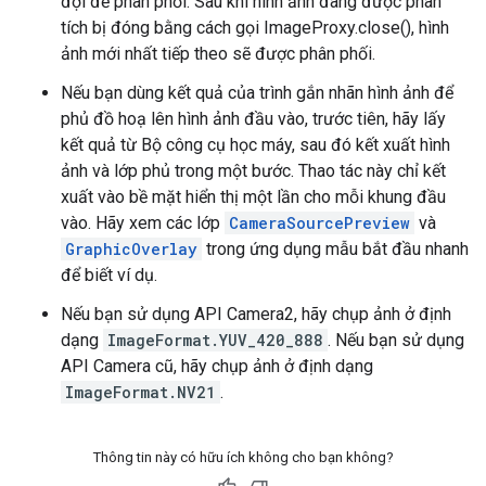
đợi để phân phối. Sau khi hình ảnh đang được phân
tích bị đóng bằng cách gọi ImageProxy.close(), hình
ảnh mới nhất tiếp theo sẽ được phân phối.
Nếu bạn dùng kết quả của trình gắn nhãn hình ảnh để
phủ đồ hoạ lên hình ảnh đầu vào, trước tiên, hãy lấy
kết quả từ Bộ công cụ học máy, sau đó kết xuất hình
ảnh và lớp phủ trong một bước. Thao tác này chỉ kết
xuất vào bề mặt hiển thị một lần cho mỗi khung đầu
vào. Hãy xem các lớp
CameraSourcePreview
và
GraphicOverlay
trong ứng dụng mẫu bắt đầu nhanh
để biết ví dụ.
Nếu bạn sử dụng API Camera2, hãy chụp ảnh ở định
dạng
ImageFormat.YUV_420_888
. Nếu bạn sử dụng
API Camera cũ, hãy chụp ảnh ở định dạng
ImageFormat.NV21
.
Thông tin này có hữu ích không cho bạn không?