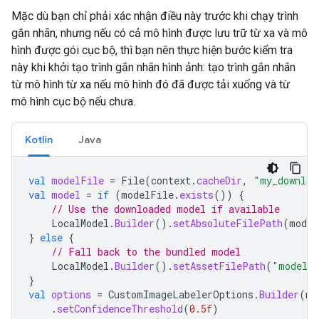
Mặc dù bạn chỉ phải xác nhận điều này trước khi chạy trình
gắn nhãn, nhưng nếu có cả mô hình được lưu trữ từ xa và mô
hình được gói cục bộ, thì bạn nên thực hiện bước kiểm tra
này khi khởi tạo trình gắn nhãn hình ảnh: tạo trình gắn nhãn
từ mô hình từ xa nếu mô hình đó đã được tải xuống và từ
mô hình cục bộ nếu chưa.
Kotlin
Java
val
modelFile
=
File
(
context
.
cacheDir
,
"my_downloa
val
model
=
if
(
modelFile
.
exists
())
{
// Use the downloaded model if available
LocalModel
.
Builder
().
setAbsoluteFilePath
(
model
}
else
{
// Fall back to the bundled model
LocalModel
.
Builder
().
setAssetFilePath
(
"model.t
}
val
options
=
CustomImageLabelerOptions
.
Builder
(
mo
.
setConfidenceThreshold
(
0.5f
)