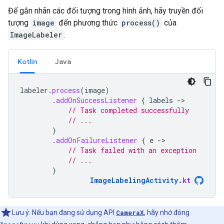
Để gắn nhãn các đối tượng trong hình ảnh, hãy truyền đối
tượng
image
đến phương thức
process()
của
ImageLabeler
.
Kotlin
Java
labeler
.
process
(
image
)
.
addOnSuccessListener
{
labels
-
// Task completed successfully
// ...
}
.
addOnFailureListener
{
e
-
// Task failed with an exception
// ...
}
ImageLabelingActivity
.
kt
Lưu ý: Nếu bạn đang sử dụng API
CameraX
, hãy nhớ đóng