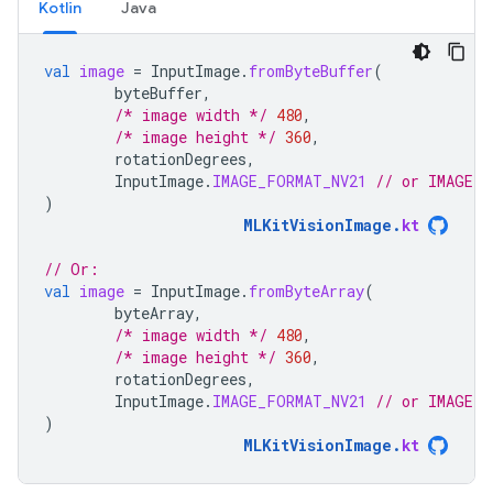
Kotlin
Java
val
image
=
InputImage
.
fromByteBuffer
(
byteBuffer
,
/* image width */
480
,
/* image height */
360
,
rotationDegrees
,
InputImage
.
IMAGE_FORMAT_NV21
// or IMAGE_F
)
MLKitVisionImage
.
kt
// Or:
val
image
=
InputImage
.
fromByteArray
(
byteArray
,
/* image width */
480
,
/* image height */
360
,
rotationDegrees
,
InputImage
.
IMAGE_FORMAT_NV21
// or IMAGE_F
)
MLKitVisionImage
.
kt