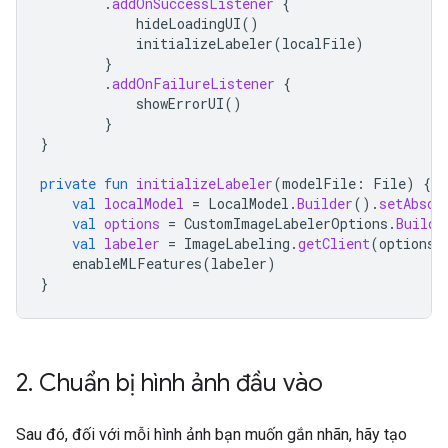
.
addOnSuccessListener
{
hideLoadingUI
()
initializeLabeler
(
localFile
)
}
.
addOnFailureListener
{
showErrorUI
()
}
}
private
fun
initializeLabeler
(
modelFile
:
File
)
{
val
localModel
=
LocalModel
.
Builder
().
setAbsol
val
options
=
CustomImageLabelerOptions
.
Builde
val
labeler
=
ImageLabeling
.
getClient
(
options
)
enableMLFeatures
(
labeler
)
}
2
.
Chuẩn bị hình ảnh đầu vào
Sau đó, đối với mỗi hình ảnh bạn muốn gắn nhãn, hãy tạo