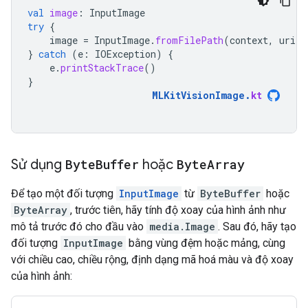
val
image
:
InputImage
try
{
image
=
InputImage
.
fromFilePath
(
context
,
uri
)
}
catch
(
e
:
IOException
)
{
e
.
printStackTrace
()
}
MLKitVisionImage
.
kt
Sử dụng
Byte
Buffer
hoặc
Byte
Array
Để tạo một đối tượng
InputImage
từ
ByteBuffer
hoặc
ByteArray
, trước tiên, hãy tính độ xoay của hình ảnh như
mô tả trước đó cho đầu vào
media.Image
. Sau đó, hãy tạo
đối tượng
InputImage
bằng vùng đệm hoặc mảng, cùng
với chiều cao, chiều rộng, định dạng mã hoá màu và độ xoay
của hình ảnh: