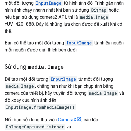
một đối tượng
InputImage
từ hình ảnh đó. Trình gắn nhãn
hình ảnh chạy nhanh nhất khi bạn sử dụng
Bitmap
hoặc,
nếu bạn sử dụng camera2 API, thì là
media.Image
YUV_420_888. Đây là những lựa chọn được đề xuất khi có
thể.
Bạn có thể tạo một đối tượng
InputImage
từ nhiều nguồn,
mỗi nguồn được giải thích bên dưới.
Sử dụng
media
.
Image
Để tạo một đối tượng
InputImage
từ một đối tượng
media.Image
, chẳng hạn như khi bạn chụp ảnh bằng
camera của thiết bị, hãy truyền đối tượng
media.Image
và
độ xoay của hình ảnh đến
InputImage.fromMediaImage()
.
Nếu bạn sử dụng thư viện
CameraX
, các lớp
OnImageCapturedListener
và