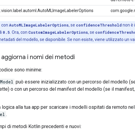
t.vision.label.automl.AutoMLImageLabelerOptions
com.google.
, con
AutoMLImageLabelerOptions
, se
confidenceThreshold
non è i
di
0.5
. Ora, con
CustomImageLabelerOptions
, se
confidenceThresh
metadati del modello, se disponibile. Se non esiste, viene utilizzato un va
 aggiorna i nomi dei metodi
 codice sono minime:
lModel
può essere inizializzato con un percorso del modello (s
ette) o con un percorso del manifest del modello (se il manifest, i
 logica alla tua app per scaricare i modelli ospitati da remoto nell
el
.
pi di metodi Kotlin precedenti e nuovi: