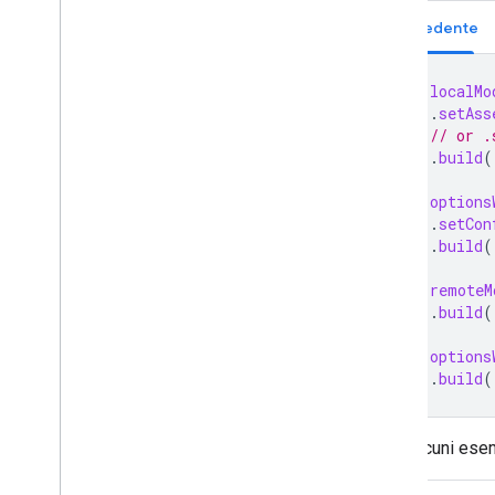
Precedente
val
localMo
.
setAss
// or .
.
build
(
val
options
.
setCon
.
build
(
val
remoteM
.
build
(
val
options
.
build
(
Ecco alcuni esem