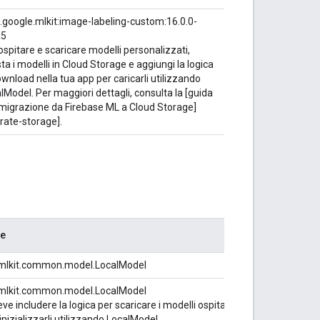
google.mlkit:image-labeling-custom:16.0.0-
a5
ospitare e scaricare modelli personalizzati,
ta i modelli in Cloud Storage e aggiungi la logica
ownload nella tua app per caricarli utilizzando
lModel. Per maggiori dettagli, consulta la [guida
 migrazione da Firebase ML a Cloud Storage]
rate-storage].
se
mlkit.common.model.LocalModel
mlkit.common.model.LocalModel
ve includere la logica per scaricare i modelli ospitati
nizializzarli utilizzando LocalModel.