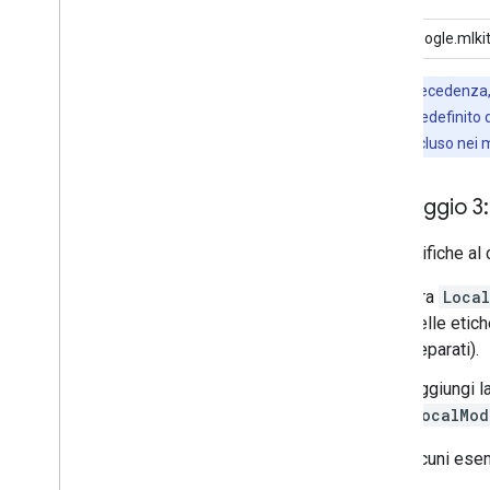
com.google.mlki
Nota:
in precedenza
attendibilità predefinito 
attendibilità incluso nei 
Passaggio 3:
Le modifiche al
Ora
Loca
delle etich
separati).
Aggiungi la
LocalMod
Ecco alcuni esem