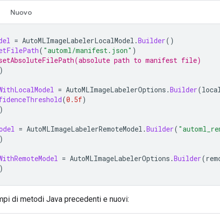
Nuovo
del
=
AutoMLImageLabelerLocalModel
.
Builder
()
etFilePath
(
"automl/manifest.json"
)
setAbsoluteFilePath(absolute path to manifest file)
)
WithLocalModel
=
AutoMLImageLabelerOptions
.
Builder
(
loca
fidenceThreshold
(
0.5f
)
)
odel
=
AutoMLImageLabelerRemoteModel
.
Builder
(
"automl_re
)
WithRemoteModel
=
AutoMLImageLabelerOptions
.
Builder
(
rem
)
pi di metodi Java precedenti e nuovi: