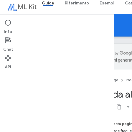
Guide
Riferimento
Esempi
Cas
ML Kit
Guide
Info
Chat
traduzioni generat
API
Panoramica
Note di rilascio
Home page
Pro
Problemi noti
Programma di accesso in anteprima
Guida a
Migrazione da ML Kit per Firebase
Migrazione da Mobile Vision
Gen
AI
Su questa pagi
Panoramica
Domande frequen
Riepilogo (beta)