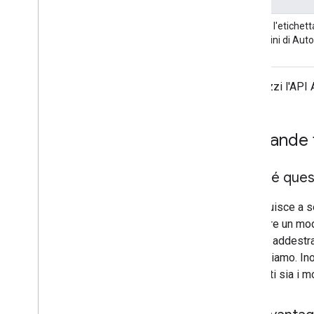
Modello di base
API per l'etichett
Modelli personalizzati
immagini di Auto
Auto
ML Vision Edge
Edge
Esegui la migrazione ai modelli
personalizzati
Se utilizzi l'AP
Android
i
OS
Rilevamento e monitoraggio degli
Domande f
oggetti
Riconoscimento inchiostro digitale
Modelli personalizzati
Perché ques
Natural Language
Contribuisce a se
Identificazione della lingua
utilizzare un mo
Traduzione
modelli addestrat
Risposta rapida
supportiamo. Inol
Estrazione delle entità (beta)
metadati sia i mo
Suggerimenti