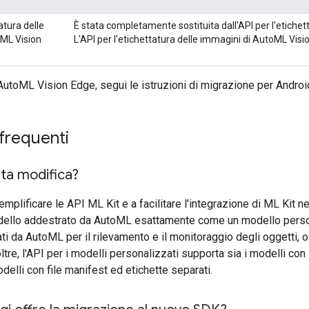
atura delle
È stata completamente sostituita dall'API per l'etichet
ML Vision
L'API per l'etichettatura delle immagini di AutoML Visi
I AutoML Vision Edge, segui le istruzioni di migrazione per Androi
requenti
ta modifica?
mplificare le API ML Kit e a facilitare l'integrazione di ML Kit n
dello addestrato da AutoML esattamente come un modello personal
i da AutoML per il rilevamento e il monitoraggio degli oggetti, ol
tre, l'API per i modelli personalizzati supporta sia i modelli con
delli con file manifest ed etichette separati.