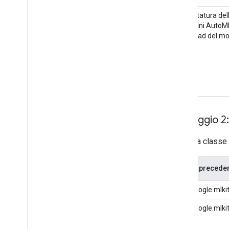
Etichettatura del
immagini AutoM
download del mo
remoto
Passaggio 2:
Se la tua classe 
Classe precede
com.google.mlki
com.google.mlki