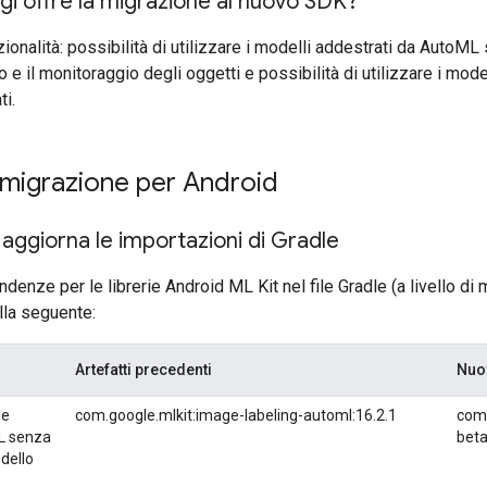
gi offre la migrazione al nuovo SDK?
onalità: possibilità di utilizzare i modelli addestrati da AutoML s
 e il monitoraggio degli oggetti e possibilità di utilizzare i mod
ti.
 migrazione per Android
 aggiorna le importazioni di Gradle
denze per le librerie Android ML Kit nel file Gradle (a livello di
ella seguente:
Artefatti precedenti
Nuov
le
com.google.mlkit:image-labeling-automl:16.2.1
com.
L senza
bet
dello