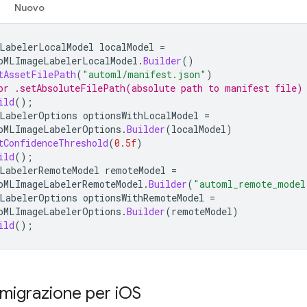
Nuovo
LabelerLocalModel
localModel
=
oMLImageLabelerLocalModel
.
Builder
()
tAssetFilePath
(
"automl/manifest.json"
)
or .setAbsoluteFilePath(absolute path to manifest file)
ild
();
LabelerOptions
optionsWithLocalModel
=
oMLImageLabelerOptions
.
Builder
(
localModel
)
tConfidenceThreshold
(
0.5f
)
ild
();
LabelerRemoteModel
remoteModel
=
oMLImageLabelerRemoteModel
.
Builder
(
"automl_remote_model
LabelerOptions
optionsWithRemoteModel
=
oMLImageLabelerOptions
.
Builder
(
remoteModel
)
ild
();
 migrazione per i
OS