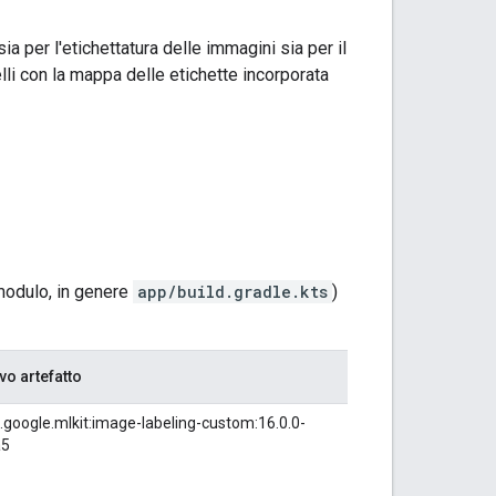
ia per l'etichettatura delle immagini sia per il
elli con la mappa delle etichette incorporata
 modulo, in genere
app/build.gradle.kts
)
o artefatto
google.mlkit:image-labeling-custom:16.0.0-
a5