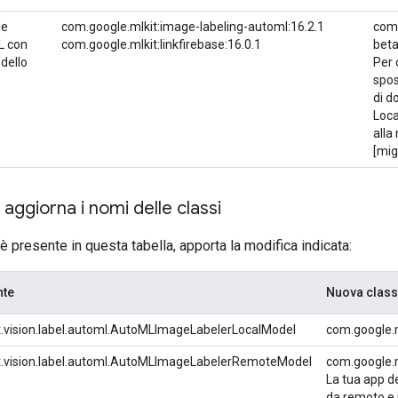
le
com.google.mlkit:image-labeling-automl:16.2.1
com.
L con
com.google.mlkit:linkfirebase:16.0.1
bet
dello
Per 
spos
di d
Loca
alla
[mig
 aggiorna i nomi delle classi
è presente in questa tabella, apporta la modifica indicata:
nte
Nuova clas
t.vision.label.automl.AutoMLImageLabelerLocalModel
com.google.
t.vision.label.automl.AutoMLImageLabelerRemoteModel
com.google.
La tua app de
da remoto e i