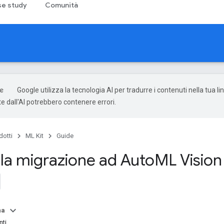
e study
Comunità
Google utilizza la tecnologia AI per tradurre i contenuti nella tua li
e dall'AI potrebbero contenere errori.
dotti
ML Kit
Guide
lla migrazione ad Auto
ML Vision
na
ti