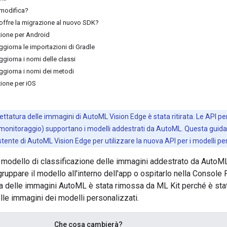
 modifica?
 offre la migrazione al nuovo SDK?
zione per Android
ggiorna le importazioni di Gradle
giorna i nomi delle classi
ggiorna i nomi dei metodi
zione per iOS
chettatura delle immagini di AutoML Vision Edge è stata ritirata. Le API pe
 monitoraggio) supportano i modelli addestrati da AutoML. Questa guida
ente di AutoML Vision Edge per utilizzare la nuova API per i modelli per
modello di classificazione delle immagini addestrato da AutoML 
gruppare il modello all'interno dell'app o ospitarlo nella Conso
ura delle immagini AutoML è stata rimossa da ML Kit perché è sta
elle immagini dei modelli personalizzati.
Che cosa cambierà?