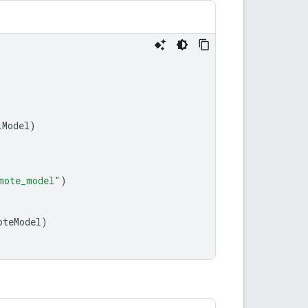
lModel
)
mote_model"
)
oteModel
)