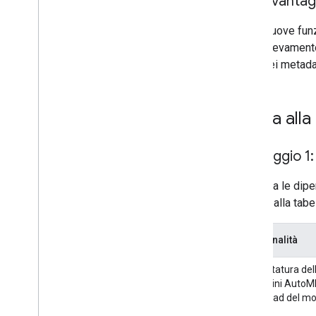
Quali vantag
Percorsi di installazione dei modelli su
Android
Nuove funzi
Ridurre le dimensioni dei pacchetti
rilevamento
dell'app per Android
nei metada
Colofonia
Termini e privacy
Guida alla
Divulgazione dei dati Android
Divulgazione dei dati i
OS
Passaggio 1:
Aggiorna le dipen
in base alla tab
Funzionalità
Etichettatura del
immagini AutoM
download del mo
remoto