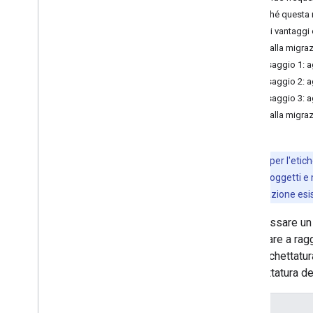
Perché questa
Correzione delle bozze (beta)
Quali vantaggi
Riscrivitura (beta)
Guida alla migra
Descrizione immagine (beta)
Passaggio 1: a
Riconoscimento vocale (alpha)
Passaggio 2: ag
Prompt (beta)
Passaggio 3: a
Programma Anteprima per gli
sviluppatori AICore
Guida alla migra
Visione artificiale
Riconoscimento del testo v2
Nota:
l'API per l'eti
Rilevamento facciale
rilevamento di oggetti e
Rilevamento mesh facciale (beta)
un'implementazione esist
Rilevamento della posizione (beta)
Puoi passare un 
Segmentazione selfie (beta)
continuare a rag
Segmentazione dell'argomento (beta)
per l'etichettat
Scanner
l'etichettatura d
Scansione di codici a barre
Etichettatura delle immagini
API
Panoramica