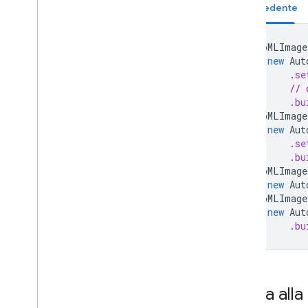
Precedente
AutoMLImage
new
Aut
.
se
// 
.
bu
AutoMLImage
new
Aut
.
se
.
bu
AutoMLImage
new
Aut
AutoMLImage
new
Aut
.
bu
Guida alla