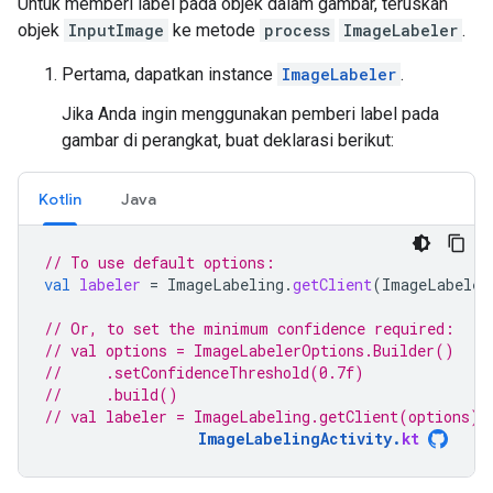
Untuk memberi label pada objek dalam gambar, teruskan
objek
InputImage
ke metode
process
ImageLabeler
.
Pertama, dapatkan instance
ImageLabeler
.
Jika Anda ingin menggunakan pemberi label pada
gambar di perangkat, buat deklarasi berikut:
Kotlin
Java
// To use default options:
val
labeler
=
ImageLabeling
.
getClient
(
ImageLabeler
// Or, to set the minimum confidence required:
// val options = ImageLabelerOptions.Builder()
//     .setConfidenceThreshold(0.7f)
//     .build()
// val labeler = ImageLabeling.getClient(options)
ImageLabelingActivity
.
kt