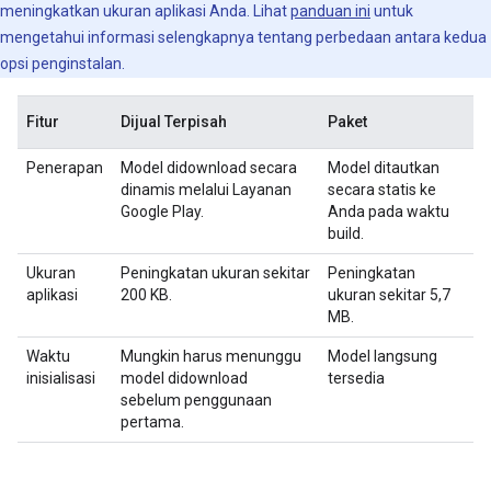
meningkatkan ukuran aplikasi Anda. Lihat
panduan ini
untuk
mengetahui informasi selengkapnya tentang perbedaan antara kedua
opsi penginstalan.
Fitur
Dijual Terpisah
Paket
Penerapan
Model didownload secara
Model ditautkan
dinamis melalui Layanan
secara statis ke
Google Play.
Anda pada waktu
build.
Ukuran
Peningkatan ukuran sekitar
Peningkatan
aplikasi
200 KB.
ukuran sekitar 5,7
MB.
Waktu
Mungkin harus menunggu
Model langsung
inisialisasi
model didownload
tersedia
sebelum penggunaan
pertama.