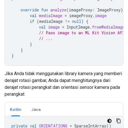
override
fun
analyze
(
imageProxy
:
ImageProxy
)
{
val
mediaImage
=
imageProxy
.
image
if
(
mediaImage
!=
null
)
{
val
image
=
InputImage
.
fromMediaImage
(
// Pass image to an ML Kit Vision API
// ...
}
}
}
Jika Anda tidak menggunakan library kamera yang memberi
derajat rotasi gambar, Anda dapat menghitungnya dari
derajat rotasi perangkat dan orientasi sensor kamera pada
perangkat:
Kotlin
Java
private
val
ORIENTATIONS
=
SparseIntArray
()