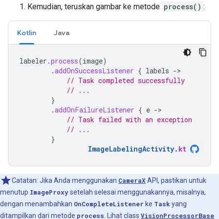
Kemudian, teruskan gambar ke metode
process()
:
Kotlin
Java
labeler
.
process
(
image
)
.
addOnSuccessListener
{
labels
-
// Task completed successfully
// ...
}
.
addOnFailureListener
{
e
-
// Task failed with an exception
// ...
}
ImageLabelingActivity
.
kt
Catatan: Jika Anda menggunakan
CameraX
API, pastikan untuk
menutup
ImageProxy
setelah selesai menggunakannya, misalnya,
dengan menambahkan
OnCompleteListener
ke
Task
yang
ditampilkan dari metode
process
. Lihat class
VisionProcessorBase