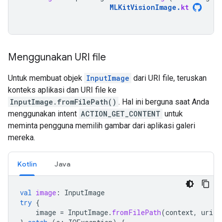
MLKitVisionImage
.
kt
Menggunakan URI file
Untuk membuat objek
InputImage
dari URI file, teruskan
konteks aplikasi dan URI file ke
InputImage.fromFilePath()
. Hal ini berguna saat Anda
menggunakan intent
ACTION_GET_CONTENT
untuk
meminta pengguna memilih gambar dari aplikasi galeri
mereka.
Kotlin
Java
val
image
:
InputImage
try
{
image
=
InputImage
.
fromFilePath
(
context
,
uri
)