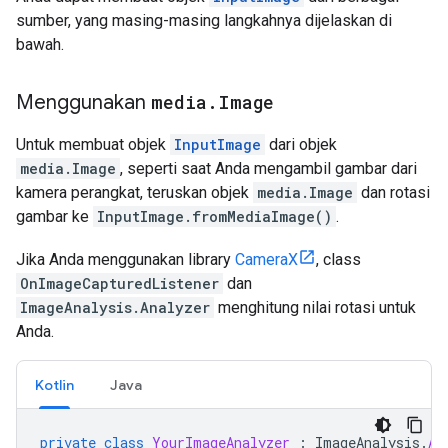
sumber, yang masing-masing langkahnya dijelaskan di
bawah.
Menggunakan
media
.
Image
Untuk membuat objek
InputImage
dari objek
media.Image
, seperti saat Anda mengambil gambar dari
kamera perangkat, teruskan objek
media.Image
dan rotasi
gambar ke
InputImage.fromMediaImage()
.
Jika Anda menggunakan library
CameraX
, class
OnImageCapturedListener
dan
ImageAnalysis.Analyzer
menghitung nilai rotasi untuk
Anda.
Kotlin
Java
private
class
YourImageAnalyzer
:
ImageAnalysis
.
An