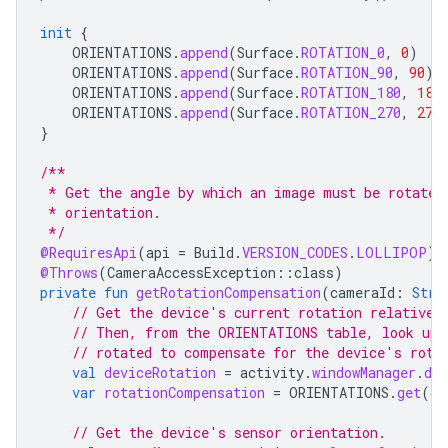
init
{
ORIENTATIONS
.
append
(
Surface
.
ROTATION_0
,
0
)
ORIENTATIONS
.
append
(
Surface
.
ROTATION_90
,
90
)
ORIENTATIONS
.
append
(
Surface
.
ROTATION_180
,
180
ORIENTATIONS
.
append
(
Surface
.
ROTATION_270
,
270
}
/**
 * Get the angle by which an image must be rotated
 * orientation.
 */
@RequiresApi
(
api
=
Build
.
VERSION_CODES
.
LOLLIPOP
)
@Throws
(
CameraAccessException
::
class
)
private
fun
getRotationCompensation
(
cameraId
:
Stri
// Get the device's current rotation relative 
// Then, from the ORIENTATIONS table, look up 
// rotated to compensate for the device's rota
val
deviceRotation
=
activity
.
windowManager
.
def
var
rotationCompensation
=
ORIENTATIONS
.
get
(
de
// Get the device's sensor orientation.