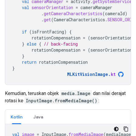
val
cameraManager
=
activity
.
getSystemService
(
val
sensorOrientation
=
cameraManager
.
getCameraCharacteristics
(
cameraId
)
.
get
(
CameraCharacteristics
.
SENSOR_ORIE
if
(
isFrontFacing
)
{
rotationCompensation
=
(
sensorOrientation
}
else
{
// back-facing
rotationCompensation
=
(
sensorOrientation
}
return
rotationCompensation
}
MLKitVisionImage
.
kt
Kemudian, teruskan objek
media.Image
dan nilai derajat
rotasi ke
InputImage.fromMediaImage()
:
Kotlin
Java
val
image
=
InputImage
.
fromMediaImage
(
mediaImage
,