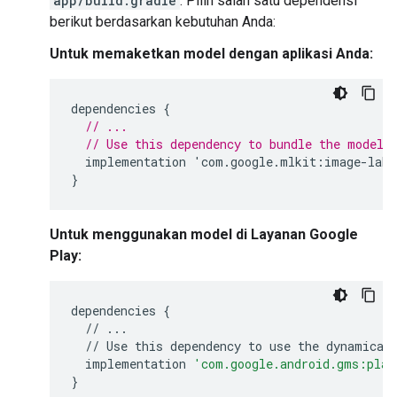
app/build.gradle
. Pilih salah satu dependensi
berikut berdasarkan kebutuhan Anda:
Untuk memaketkan model dengan aplikasi Anda:
dependencies
{
// ...
// Use this dependency to bundle the model 
implementation
'
com
.
google
.
mlkit
:
image
-
labe
}
Untuk menggunakan model di Layanan Google
Play:
dependencies
{
//
...
//
Use
this
dependency
to
use
the
dynamical
implementation
'com.google.android.gms:play
}