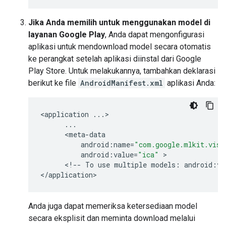
Jika Anda memilih untuk menggunakan model di
layanan Google Play
, Anda dapat mengonfigurasi
aplikasi untuk mendownload model secara otomatis
ke perangkat setelah aplikasi diinstal dari Google
Play Store. Untuk melakukannya, tambahkan deklarasi
berikut ke file
AndroidManifest.xml
aplikasi Anda:
<
application
...
>

...
      <
meta
-
data
android
:
name
=
"com.google.mlkit.visi
android
:
value
=
"ica"
 >

      <
!
--
To
use
multiple
models
:
android
:
va
<
/
application
Anda juga dapat memeriksa ketersediaan model
secara eksplisit dan meminta download melalui