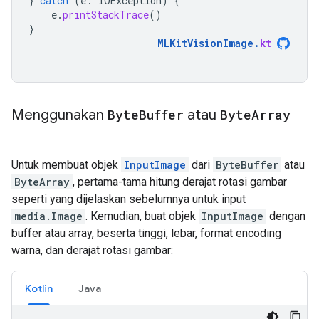
}
catch
(
e
:
IOException
)
{
e
.
printStackTrace
()
}
MLKitVisionImage
.
kt
Menggunakan
Byte
Buffer
atau
Byte
Array
Untuk membuat objek
InputImage
dari
ByteBuffer
atau
ByteArray
, pertama-tama hitung derajat rotasi gambar
seperti yang dijelaskan sebelumnya untuk input
media.Image
. Kemudian, buat objek
InputImage
dengan
buffer atau array, beserta tinggi, lebar, format encoding
warna, dan derajat rotasi gambar:
Kotlin
Java