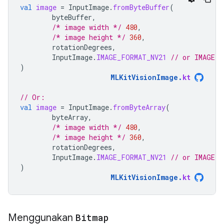
val
image
=
InputImage
.
fromByteBuffer
(
byteBuffer
,
/* image width */
480
,
/* image height */
360
,
rotationDegrees
,
InputImage
.
IMAGE_FORMAT_NV21
// or IMAGE_F
)
MLKitVisionImage
.
kt
// Or:
val
image
=
InputImage
.
fromByteArray
(
byteArray
,
/* image width */
480
,
/* image height */
360
,
rotationDegrees
,
InputImage
.
IMAGE_FORMAT_NV21
// or IMAGE_F
)
MLKitVisionImage
.
kt
Menggunakan
Bitmap