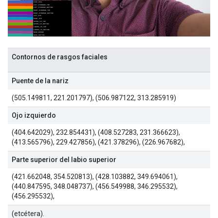
Contornos de rasgos faciales
Puente de la nariz
(505.149811, 221.201797), (506.987122, 313.285919)
Ojo izquierdo
(404.642029), 232.854431), (408.527283, 231.366623),
(413.565796), 229.427856), (421.378296), (226.967682),
Parte superior del labio superior
(421.662048, 354.520813), (428.103882, 349.694061),
(440.847595, 348.048737), (456.549988, 346.295532),
(456.295532),
(etcétera).