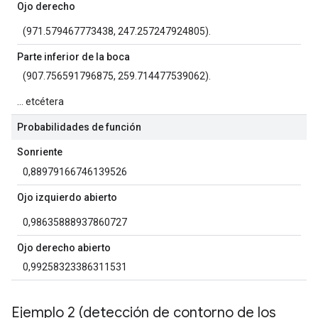
Ojo derecho
(971.579467773438, 247.257247924805).
Parte inferior de la boca
(907.756591796875, 259.714477539062).
... etcétera
Probabilidades de función
Sonriente
0,88979166746139526
Ojo izquierdo abierto
0,98635888937860727
Ojo derecho abierto
0,99258323386311531
Ejemplo 2 (detección de contorno de los