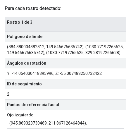
Para cada rostro detectado:
Rostro 1 de 3
Polígono de límite
(884.880004882812, 149.546676635742), (1030.77197265625,
149.546676635742), (1030.77197265625, 329.28197265628)
Ángulos de rotación
Y: -14.054030418395996, Z: -55.007488250732422
ID de seguimiento
2
Puntos de referencia facial
Ojo izquierdo
(945.869323730469, 211.867126464844).