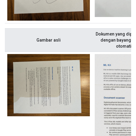
Dokumen yang dipind
Gambar asli
dengan bayangan d
otomatis 