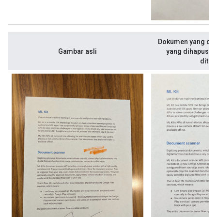
Dokumen yang dip
Gambar asli
yang dihapus dan
diter