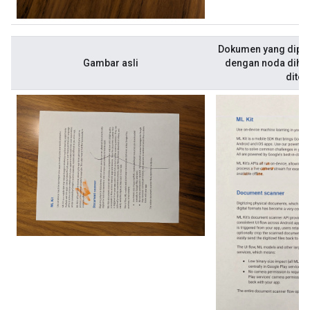
Dokumen yang dipind
Gambar asli
dengan noda dihapu
diter