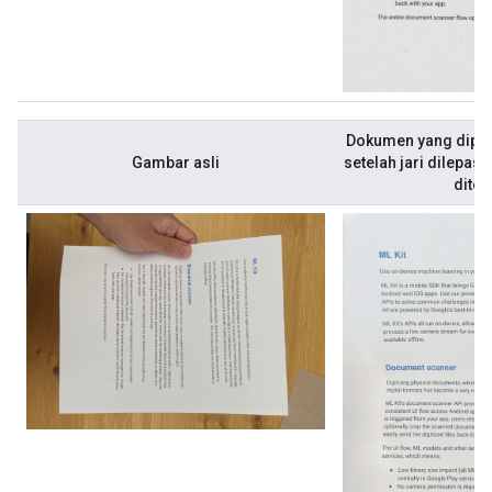
Dokumen yang dipind
Gambar asli
setelah jari dilepask
diter