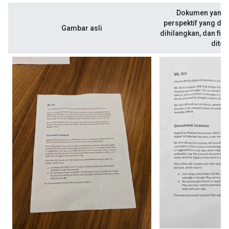
Dokumen yang d
perspektif yang dik
Gambar asli
dihilangkan, dan filt
diter