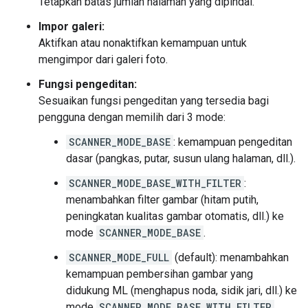
Tetapkan batas jumlah halaman yang dipindai.
Impor galeri:
Aktifkan atau nonaktifkan kemampuan untuk
mengimpor dari galeri foto.
Fungsi pengeditan:
Sesuaikan fungsi pengeditan yang tersedia bagi
pengguna dengan memilih dari 3 mode:
SCANNER_MODE_BASE
: kemampuan pengeditan
dasar (pangkas, putar, susun ulang halaman, dll.).
SCANNER_MODE_BASE_WITH_FILTER
:
menambahkan filter gambar (hitam putih,
peningkatan kualitas gambar otomatis, dll.) ke
mode
SCANNER_MODE_BASE
.
SCANNER_MODE_FULL
(default): menambahkan
kemampuan pembersihan gambar yang
didukung ML (menghapus noda, sidik jari, dll.) ke
mode
SCANNER_MODE_BASE_WITH_FILTER
.