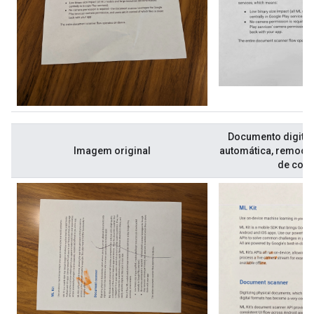
Documento digital
Imagem original
automática, remoção
de cor 