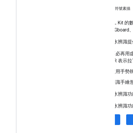
手勢
校對 (Beta 版)
表情符號素描
重寫 (Beta 版)
圖片說明 (Beta 版)
透過 ML Ki
語音辨識 (Alpha 版)
採用與 Gboard
提示 (Beta 版)
數位墨水辨識提
AICore 開發人員預覽版計畫
不必再用
Vision
BR 表示
文字辨識 v2
臉部偵測
使用手勢執
臉部網格偵測 (Beta 版)
辨識手繪
姿勢偵測 (Beta 版)
自拍區隔 (Beta 版)
數位墨水辨識功
主題區隔 (Beta 版)
數位墨水辨識功能可
文件掃描器
條碼掃描
iOS
圖片標籤
偵測及追蹤物件