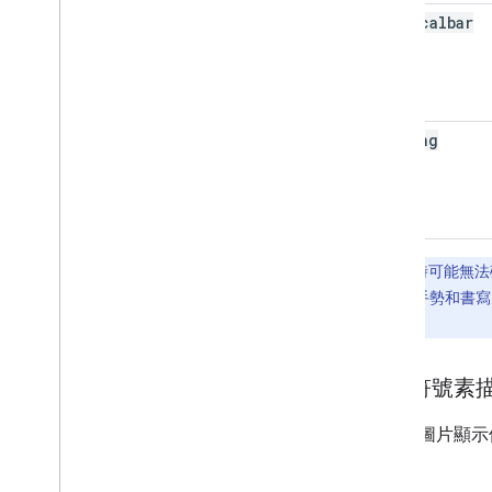
verticalbar
writing
注意：
有時可能無法
用者同時使用手勢和書寫
釋。
表情符號素
左下方圖片顯示
觸控點。