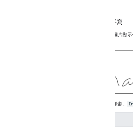
Android 資料揭露
範例
i
OS 資料揭露
英文手寫
左下方圖片顯示
觸控點。
有四種筆劃。
I
墨水
筆劃 1