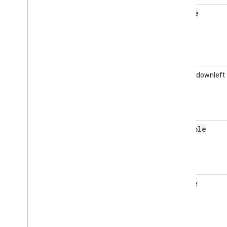
circle
Corner:downleft
scribble
strike