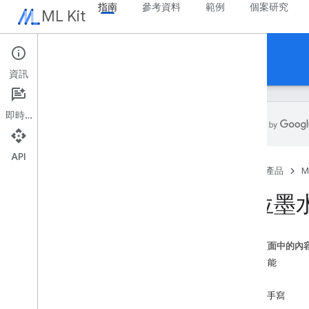
指南
參考資料
範例
個案研究
ML Kit
指南
資訊
即時通訊
API
總覽
首頁
產品
M
版本資訊
已知問題
數位墨
搶先體驗計畫
從 Firebase 套件使用機器學習套件
從 Mobile Vision 遷移
這個頁面中的內
主要功能
Gen
AI
範例
總覽
英文手寫
摘要 (Beta 版)