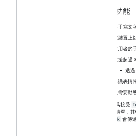
數位墨水辨識
總覽
主要功能
基礎模型
Android
將手寫文字轉
i
OS
在裝置上
自訂模型
使用者的
Natural Language
支援超過 
語言識別
翻譯
透
智慧回覆
辨識表情
實體擷取 (Beta 版)
視需要動
提示
Android 上的模型安裝路徑
辨識工具接受
I
縮減 Android 應用程式套件大小
個座標清單，其
束。
Ink
會傳遞
哥倫比亞
條款與隱私權