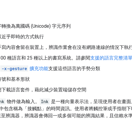
換為萬國碼 (Unicode) 字元序列
以近乎即時的方式執行
手寫內容會留在裝置上，辨識作業會在沒有網路連線的情況下執
300 種語言和 25 種以上的書寫系統。請參閱
支援的語言完整清
過
-x-gesture
擴充功能
支援這些語言的手勢分類
符號和基本形狀
態下載語言套件，藉此減少裝置端儲存空間
nk
物件做為輸入。
Ink
是一種向量表示法，呈現使用者在畫面
中包含稱為「接觸點」
的時間資訊。使用者將觸控筆或手指朝下
至辨識器，辨識器會傳回一或多個可能的辨識結果，且信賴水