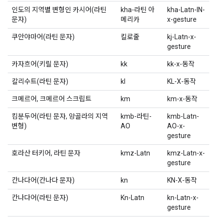
인도의 지역별 변형인 카시어(라틴
kha-라틴 아
kha-Latn-IN-
문자)
메리카
x-gesture
쿠안야마어(라틴 문자)
킬로줄
kj-Latn-x-
gesture
카자흐어(키릴 문자)
kk
kk-x-동작
칼리수트(라틴 문자)
kl
KL-X-동작
크메르어, 크메르어 스크립트
km
km-x-동작
킴분두어(라틴 문자, 앙골라의 지역
kmb-라틴-
kmb-Latn-
변형)
AO
AO-x-
gesture
호라산 터키어, 라틴 문자
kmz-Latn
kmz-Latn-x-
gesture
칸나다어(칸나다 문자)
kn
KN-X-동작
칸나다어(라틴 문자)
Kn-Latn
kn-Latn-x-
gesture