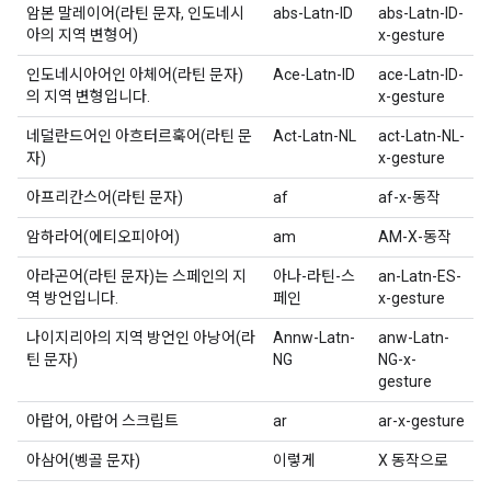
암본 말레이어(라틴 문자, 인도네시
abs-Latn-ID
abs-Latn-ID-
아의 지역 변형어)
x-gesture
인도네시아어인 아체어(라틴 문자)
Ace-Latn-ID
ace-Latn-ID-
의 지역 변형입니다.
x-gesture
네덜란드어인 아흐터르훅어(라틴 문
Act-Latn-NL
act-Latn-NL-
자)
x-gesture
아프리칸스어(라틴 문자)
af
af-x-동작
암하라어(에티오피아어)
am
AM-X-동작
아라곤어(라틴 문자)는 스페인의 지
아나-라틴-스
an-Latn-ES-
역 방언입니다.
페인
x-gesture
나이지리아의 지역 방언인 아낭어(라
Annw-Latn-
anw-Latn-
틴 문자)
NG
NG-x-
gesture
아랍어, 아랍어 스크립트
ar
ar-x-gesture
아삼어(벵골 문자)
이렇게
X 동작으로