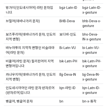
방가이(인도네시아어) 라틴 문자입
bgz-Latn-ID
bgz-Latn-ID-
니다.
x-gesture
브힐어(데바나가리 문자)
BHB-Deva
bhb-Deva-x-
gesture
보즈푸리어(데바나가리 문자, 인도의
보디바-인도
bho-Deva-
지역 변형)
IN-x-gesture
바누아투의 지역적 변형인 비슬라마
Bi-Latn-VU
bi-Latn-VU-
어(라틴 문자)
x-gesture
비콜어(라틴 문자) 필리핀어의 지역
bik-Latn-PH
bik-Latn-PH-
변형어입니다.
x-gesture
카나우지어(데바나가리 문자, 인도의
Bjj-Deva-IN
bjj-Deva-IN-
지역 변형)
x-gesture
인도네시아어인 라틴 문자 반자르어
bjn-라틴-ID
bjn-Latn-ID-
(반자르어)입니다.
x-gesture
벵골어, 벵골어 문자
bn
bn-x-동작