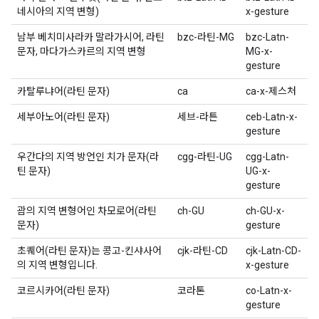
네시아의 지역 변형)
x-gesture
남부 베치미사라카 말라가시어, 라틴
bzc-라틴-MG
bzc-Latn-
문자, 마다가스카르의 지역 변형
MG-x-
gesture
카탈루냐어(라틴 문자)
ca
ca-x-제스처
세부아노어(라틴 문자)
세브-라튼
ceb-Latn-x-
gesture
우간다의 지역 방언인 치가 문자(라
cgg-라틴-UG
cgg-Latn-
틴 문자)
UG-x-
gesture
괌의 지역 변형어인 차모로어(라틴
ch-GU
ch-GU-x-
문자)
gesture
초퀘어(라틴 문자)는 콩고-킨샤사어
cjk-라틴-CD
cjk-Latn-CD-
의 지역 변형입니다.
x-gesture
코르시카어(라틴 문자)
코라톤
co-Latn-x-
gesture