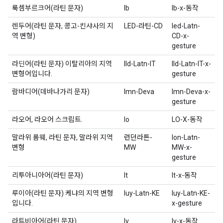
룩셈부르크어(라틴 문자)
lb
lb-x-동작
렌두어(라틴 문자, 콩고-킨샤사의 지
LED-라틴-CD
led-Latn-
역 변형)
CD-x-
gesture
라딘어(라틴 문자) 이탈리아의 지역
lld-Latn-IT
lld-Latn-IT-x-
변형어입니다.
gesture
람바디어(데바나가리 문자)
lmn-Deva
lmn-Deva-x-
gesture
라오어, 라오어 스크립트.
lo
LO-X-동작
말라위 롬웨, 라틴 문자, 말라위 지역
런던라튼-
lon-Latn-
변형
MW
MW-x-
gesture
리투아니아어(라틴 문자)
lt
lt-x-동작
루이아(라틴 문자) 케냐의 지역 변형
luy-Latn-KE
luy-Latn-KE-
입니다.
x-gesture
라트비아어(라틴 문자)
lv
lv-x-동작