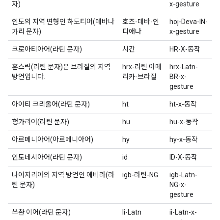
자)
x-gesture
인도의 지역 변형인 하도티어(데바나
호즈-데바-인
hoj-Deva-IN-
가리 문자)
디애나
x-gesture
크로아티아어(라틴 문자)
시간
HR-X-동작
훈스릭(라틴 문자)은 브라질의 지역
hrx-라틴 아메
hrx-Latn-
방언입니다.
리카-브라질
BR-x-
gesture
아이티 크리올어(라틴 문자)
ht
ht-x-동작
헝가리어(라틴 문자)
hu
hu-x-동작
아르메니아어(아르메니아어)
hy
hy-x-동작
인도네시아어(라틴 문자)
id
ID-X-동작
나이지리아의 지역 방언인 에비라(라
igb-라틴-NG
igb-Latn-
틴 문자)
NG-x-
gesture
쓰촨 이어(라틴 문자)
Ii-Latn
ii-Latn-x-