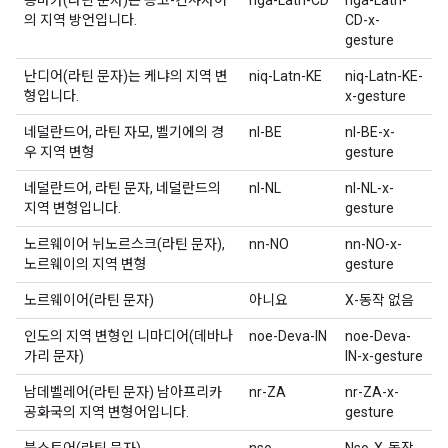
응바카(라틴 문자)는 콩고-킨샤사어
nga-Latn-CD
nga-Latn-
의 지역 방언입니다.
CD-x-
gesture
난디어(라틴 문자)는 케냐의 지역 변
niq-Latn-KE
niq-Latn-KE-
형입니다.
x-gesture
네덜란드어, 라틴 자모, 벨기에의 경
nl-BE
nl-BE-x-
우 지역 변형
gesture
네덜란드어, 라틴 문자, 네덜란드의
nl-NL
nl-NL-x-
지역 변형입니다.
gesture
노르웨이어 뉘노르스크(라틴 문자),
nn-NO
nn-NO-x-
노르웨이의 지역 변형
gesture
노르웨이어(라틴 문자)
아니요
X-동작 없음
인도의 지역 변형인 니마디어(데바나
noe-Deva-IN
noe-Deva-
가리 문자)
IN-x-gesture
남데벨레어(라틴 문자) 남아프리카
nr-ZA
nr-ZA-x-
공화국의 지역 변형어입니다.
gesture