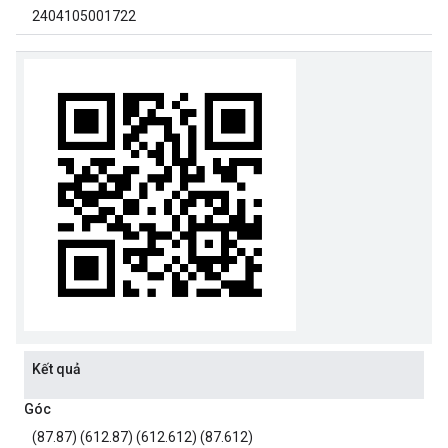
2404105001722
Kết quả
Góc
(87.87) (612.87) (612.612) (87.612)