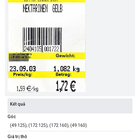
Kết quả
Góc
(49.125), (172.125), (172.160), (49.160)
Giá trị thô