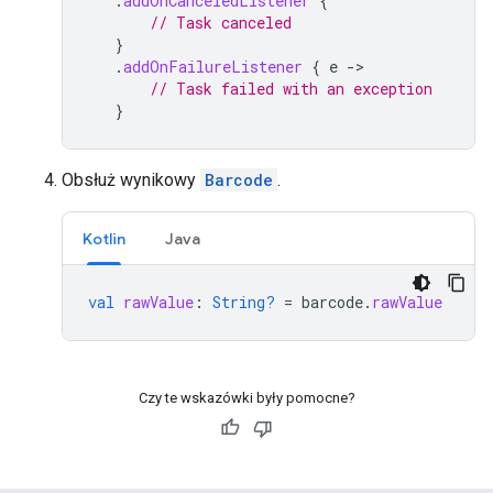
.
addOnCanceledListener
{
// Task canceled
}
.
addOnFailureListener
{
e
->
// Task failed with an exception
}
Obsłuż wynikowy
Barcode
.
Kotlin
Java
val
rawValue
:
String?
=
barcode
.
rawValue
Czy te wskazówki były pomocne?