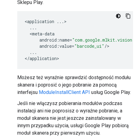
Sklepu Play.
<
application
...
>

...
  <
meta
-
data
android
:
name
=
"com.google.mlkit.vision.D
android
:
value
=
"barcode_ui"
/
>

...
<
/
application
Możesz też wyraźnie sprawdzić dostępność modułu
skanera i poprosić o jego pobranie za pomocą
interfejsu
ModuleInstallClient API
usług Google Play.
Jeśli nie włączysz pobierania modułów podczas
instalacji ani nie poprosisz o wyraźne pobranie, a
moduł skanera nie jest jeszcze zainstalowany w
innym przypadku użycia, usługi Google Play pobiorą
moduł skanera przy pierwszym użyciu.