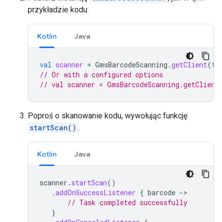
przykładzie kodu:
Kotlin
Java
val
scanner
=
GmsBarcodeScanning
.
getClient
(
th
// Or with a configured options
// val scanner = GmsBarcodeScanning.getClient
Poproś o skanowanie kodu, wywołując funkcję
startScan()
.
Kotlin
Java
scanner
.
startScan
()
.
addOnSuccessListener
{
barcode
->
// Task completed successfully
}