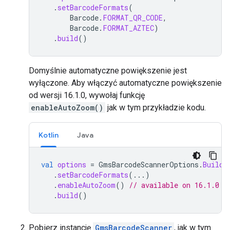
.
setBarcodeFormats
(
Barcode
.
FORMAT_QR_CODE
,
Barcode
.
FORMAT_AZTEC
)
.
build
()
Domyślnie automatyczne powiększenie jest
wyłączone. Aby włączyć automatyczne powiększenie
od wersji 16.1.0, wywołaj funkcję
enableAutoZoom()
jak w tym przykładzie kodu.
Kotlin
Java
val
options
=
GmsBarcodeScannerOptions
.
Builde
.
setBarcodeFormats
(...)
.
enableAutoZoom
()
// available on 16.1.0 a
.
build
()
Pobierz instancję
GmsBarcodeScanner
, jak w tym