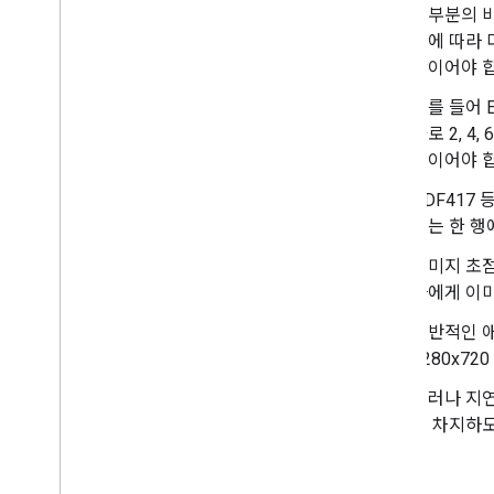
대부분의 바
양에 따라 
상이어야 합
예를 들어 
가로 2, 4
상이어야 합
PDF417
드는 한 행
이미지 초점
자에게 이
일반적인 애
1280x72
그러나 지
을 차지하도