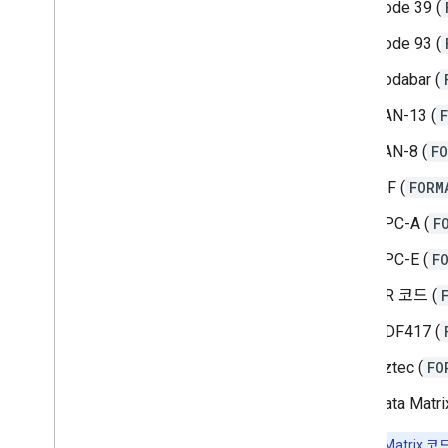
Code 39 (
Code 93 (
Codabar (
EAN-13 (
EAN-8 (
F
ITF (
FORM
UPC-A (
F
UPC-E (
F
QR 코드 (
PDF417 (
Aztec (
FO
Data Matri
참고:
Data Matri