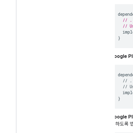
Android 데이터 공개
i
OS 데이터 공개
depend
// .
// U
impl
}
Google
depend
//
.
//
U
impl
}
Google
드하도록 앱