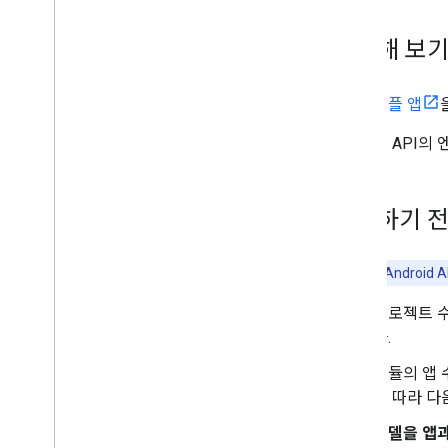
i
OS
Google 코드 스캐너 (Android만 해당)
사용해 보
이미지 라벨 지정
객체 감지 및 추적
디지털 잉크 인식
샘플 앱
커스텀 모델
이 API의
자연어
언어 식별
시작하기 
번역
스마트 답장
항목 추출 (베타)
이 API에는 Androi
프로젝트 
팁
다.
Android의 모델 설치 경로
Android 앱 패키지 크기 줄이기
모듈의 앱 
에 따라 다
콜로폰
모델을 앱과
이용약관 & 개인정보 보호