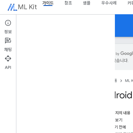
가이드
참조
샘플
우수사례
커
ML Kit
가이드
정보
채팅
있을 수 있습니다.
API
개요
출시 노트
홈
제품
ML K
알려진 문제
사전 체험 프로그램
Andro
Firebase용 ML Kit에서 마이그레이션
Mobile Vision에서 이전
이 페이지의 내용
Gen
AI
사용해 보기
개요
시작하기 전에
요약 (베타)