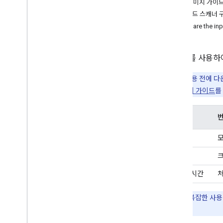
입력 이미지 가이
교정 (베타)
1. 바코드 스캐너 
재작성 (베타)
2. Prepare the in
이미지 설명 (베타)
음성 인식 (알파)
ML Kit를 사
프롬프트 (베타)
AICore 개발자 프리뷰 프로그램
이 API는 사용 전에
자세한 내용은
이 가이드
를
비전
텍스트 인식 v2
기능
번
얼굴 인식
얼굴 메시 감지 (베타)
구현
모
자세 인식 (베타)
셀카 분류 (베타)
앱 크기
크
제목 세분화 (베타)
초기화 시간
처
문서 스캐너
바코드 스캔
참고:
앱에 복잡한 사용 
개요
하세요.
Android