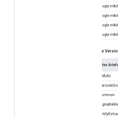
com.google.mlki
com.google.mlki
com.google.mlki
com.google.mlki
Neueste Version
Name des Artef
GoogleMLKit
MLKitBarcodeSc
MLKitCommon
MLKitDigitalInkR
MLKitEntityExtra