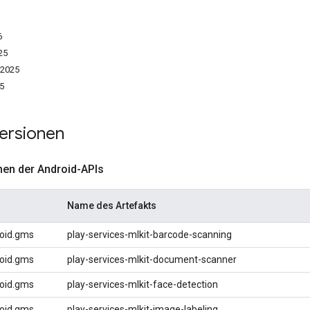
6
25
 2025
5
ersionen
nen der Android-APIs
Name des Artefakts
oid.gms
play-services-mlkit-barcode-scanning
oid.gms
play-services-mlkit-document-scanner
oid.gms
play-services-mlkit-face-detection
oid.gms
play-services-mlkit-image-labeling